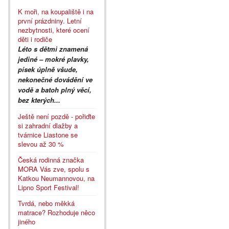
K moři, na koupaliště i na
první prázdniny. Letní
nezbytnosti, které ocení
děti i rodiče
Léto s dětmi znamená
jediné – mokré plavky,
písek úplně všude,
nekonečné dovádění ve
vodě a batoh plný věcí,
bez kterých...
Ještě není pozdě - pořiďte
si zahradní dlažby a
tvárnice Liastone se
slevou až 30 %
Česká rodinná značka
MORA Vás zve, spolu s
Katkou Neumannovou, na
Lipno Sport Festival!
Tvrdá, nebo měkká
matrace? Rozhoduje něco
jiného