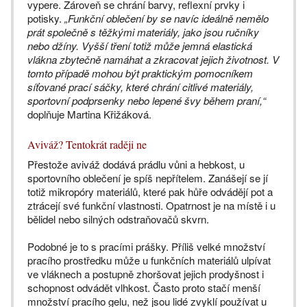
vypere. Zároveň se chrání barvy, reflexní prvky i
potisky.
„Funkční oblečení by se navíc ideálně nemělo
prát společně s těžkými materiály, jako jsou ručníky
nebo džíny. Vyšší tření totiž může jemná elastická
vlákna zbytečně namáhat a zkracovat jejich životnost. V
tomto případě mohou být praktickým pomocníkem
síťované prací sáčky, které chrání citlivé materiály,
sportovní podprsenky nebo lepené švy během praní,“
doplňuje Martina Křižáková.
Aviváž? Tentokrát raději ne
Přestože aviváž dodává prádlu vůni a hebkost, u
sportovního oblečení je spíš nepřítelem. Zanášejí se jí
totiž mikropóry materiálů, které pak hůře odvádějí pot a
ztrácejí své funkční vlastnosti. Opatrnost je na místě i u
bělidel nebo silných odstraňovačů skvrn.
Podobné je to s pracími prášky. Příliš velké množství
pracího prostředku může u funkčních materiálů ulpívat
ve vláknech a postupně zhoršovat jejich prodyšnost i
schopnost odvádět vlhkost. Často proto stačí menší
množství pracího gelu, než jsou lidé zvyklí používat u