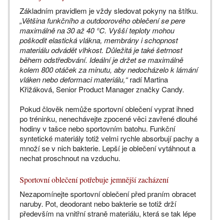
Základním pravidlem je vždy sledovat pokyny na štítku.
„Většina funkčního a outdoorového oblečení se pere
maximálně na 30 až 40 °C. Vyšší teploty mohou
poškodit elastická vlákna, membrány i schopnost
materiálu odvádět vlhkost. Důležitá je také šetrnost
během odstřeďování. Ideální je držet se maximálně
kolem 800 otáček za minutu, aby nedocházelo k lámání
vláken nebo deformaci materiálu,“
radí Martina
Křižáková, Senior Product Manager značky Candy.
Pokud člověk nemůže sportovní oblečení vyprat ihned
po tréninku, nenechávejte zpocené věci zavřené dlouhé
hodiny v tašce nebo sportovním batohu. Funkční
syntetické materiály totiž velmi rychle absorbují pachy a
množí se v nich bakterie. Lepší je oblečení vytáhnout a
nechat proschnout na vzduchu.
Sportovní oblečení potřebuje jemnější zacházení
Nezapomínejte sportovní oblečení před praním obracet
naruby. Pot, deodorant nebo bakterie se totiž drží
především na vnitřní straně materiálu, která se tak lépe