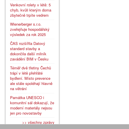
Venkovní rolety v létě: 5
chyb, kvůli kterým doma
zbytečně trpíte vedrem
Wienerberger s.r.o.
zveřejňuje hospodářský
výsledek za rok 2025
ČAS rozšířila Datový
standard stavby a
dokončila další milník
zavádění BIM v Česku
Téměř dvě třetiny Čechů
trápí v létě přehřáté
bydlení. Místo prevence
ale stále spoléhají hlavně
na větrání
Památka UNESCO i
komunitní sál dokazují, že
moderní materiály nejsou
jen pro novostavby
>> všechny zprávy