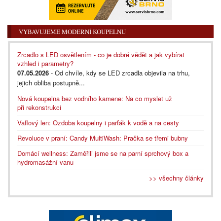
VYBAVUJEME MODERNÍ KOUPELNU
Zrcadlo s LED osvětlením - co je dobré vědět a jak vybírat
vzhled i parametry?
07.05.2026
- Od chvíle, kdy se LED zrcadla objevila na trhu,
jejich obliba postupně...
Nová koupelna bez vodního kamene: Na co myslet už
při rekonstrukci
Vaflový len: Ozdoba koupelny i parťák k vodě a na cesty
Revoluce v praní: Candy MultiWash: Pračka se třemi bubny
Domácí wellness: Zaměřili jsme se na parní sprchový box a
hydromasážní vanu
>> všechny články