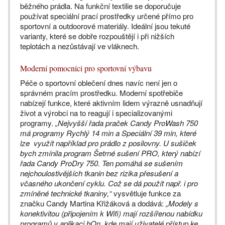
běžného prádla. Na funkční textilie se doporučuje
používat speciální prací prostředky určené přímo pro
sportovní a outdoorové materiály. Ideální jsou tekuté
varianty, které se dobře rozpouštějí i při nižších
teplotách a nezůstávají ve vláknech.
Moderní pomocníci pro sportovní výbavu
Péče o sportovní oblečení dnes navíc není jen o
správném pracím prostředku. Moderní spotřebiče
nabízejí funkce, které aktivním lidem výrazně usnadňují
život a výrobci na to reagují i specializovanými
programy.
„Nejvyšší řada praček Candy ProWash 750
má programy Rychlý 14 min a Speciální 39 min, které
lze využít například pro prádlo z posilovny. U sušiček
bych zmínila program Šetrné sušení PRO, který nabízí
řada Candy ProDry 750. Ten pomáhá se sušením
nejchoulostivějších tkanin bez rizika přesušení a
včasného ukončení cyklu. Což se dá použít např. i pro
zmíněné technické tkaniny,“
vysvětluje funkce za
značku Candy Martina Křižáková a dodává:
„Modely s
konektivitou (připojením k Wifi) mají rozšířenou nabídku
programů v aplikaci hOn, kde mají uživatelé přístup ke