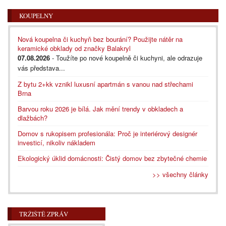
KOUPELNY
Nová koupelna či kuchyň bez bourání? Použijte nátěr na
keramické obklady od značky Balakryl
07.08.2026
- Toužíte po nové koupelně či kuchyni, ale odrazuje
vás představa...
Z bytu 2+kk vznikl luxusní apartmán s vanou nad střechami
Brna
Barvou roku 2026 je bílá. Jak mění trendy v obkladech a
dlažbách?
Domov s rukopisem profesionála: Proč je interiérový designér
investicí, nikoliv nákladem
Ekologický úklid domácnosti: Čistý domov bez zbytečné chemie
>> všechny články
TRŽIŠTĚ ZPRÁV