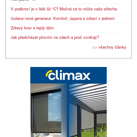
V podkroví je v létě 32 °C? Možná za to může vaše střecha
Izolace nové generace: Komfort, úspora a zdraví v jednom
Zdravý krov a teplý dům
Jak předcházet plísním na zdech a proč vznikají?
>> všechny články