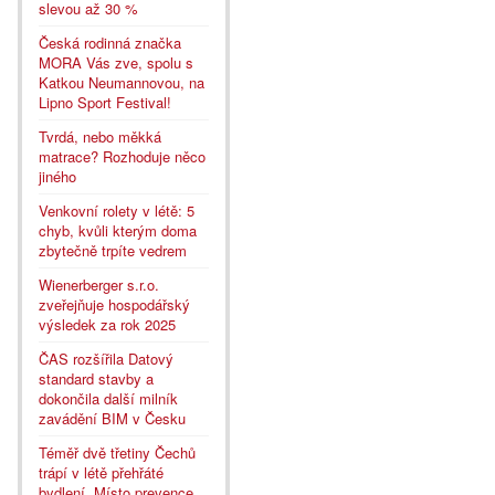
slevou až 30 %
Česká rodinná značka
MORA Vás zve, spolu s
Katkou Neumannovou, na
Lipno Sport Festival!
Tvrdá, nebo měkká
matrace? Rozhoduje něco
jiného
Venkovní rolety v létě: 5
chyb, kvůli kterým doma
zbytečně trpíte vedrem
Wienerberger s.r.o.
zveřejňuje hospodářský
výsledek za rok 2025
ČAS rozšířila Datový
standard stavby a
dokončila další milník
zavádění BIM v Česku
Téměř dvě třetiny Čechů
trápí v létě přehřáté
bydlení. Místo prevence