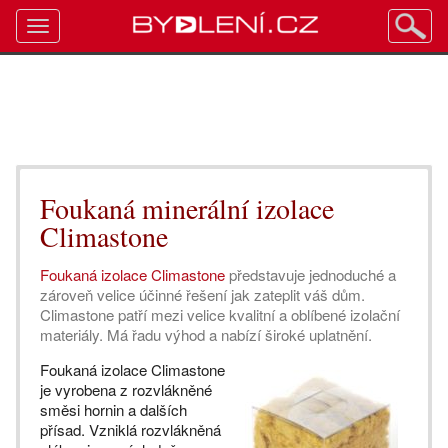
Toggle
navigation
Foukaná minerální izolace
Climastone
Foukaná izolace Climastone
představuje jednoduché a
zároveň velice účinné řešení jak zateplit váš dům.
Climastone patří mezi velice kvalitní a oblíbené izolační
materiály. Má řadu výhod a nabízí široké uplatnění.
Foukaná izolace Climastone
je vyrobena z rozvlákněné
směsi hornin a dalších
přísad. Vzniklá rozvlákněná