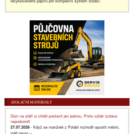
recyklovaného papíru pro komplexní systém izolací.
IZOLAČNÍ MATERIÁLY
Dům na stáří si chtěli postavit jen jednou. Proto výběr izolace
nepodcenili
27.07.2026
- Když se manželé z Polabí rozhodli opustit město,
měli jasno –...