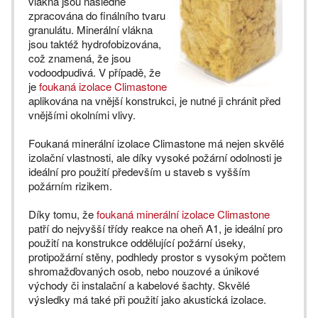
vlákna jsou následně
zpracována do finálního tvaru
granulátu. Minerální vlákna
jsou taktéž hydrofobizována,
což znamená, že jsou
vodoodpudivá. V případě, že
je
foukaná izolace Climastone
aplikována na vnější konstrukci, je nutné ji chránit před
vnějšími okolními vlivy.
Foukaná minerální izolace Climastone má nejen skvělé
izolační vlastnosti, ale díky vysoké požární odolnosti je
ideální pro použití především u staveb s vyšším
požárním rizikem.
Díky tomu, že
foukaná minerální izolace Climastone
patří do nejvyšší třídy reakce na oheň A1, je ideální pro
použití na konstrukce oddělující požární úseky,
protipožární stěny, podhledy prostor s vysokým počtem
shromažďovaných osob, nebo nouzové a únikové
východy či instalační a kabelové šachty. Skvělé
výsledky má také při použití jako akustická izolace.