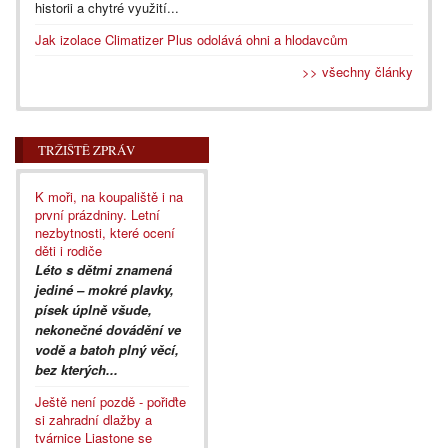
historii a chytré využití...
Jak izolace Climatizer Plus odolává ohni a hlodavcům
>> všechny články
TRŽIŠTĚ ZPRÁV
K moři, na koupaliště i na
první prázdniny. Letní
nezbytnosti, které ocení
děti i rodiče
Léto s dětmi znamená
jediné – mokré plavky,
písek úplně všude,
nekonečné dovádění ve
vodě a batoh plný věcí,
bez kterých...
Ještě není pozdě - pořiďte
si zahradní dlažby a
tvárnice Liastone se