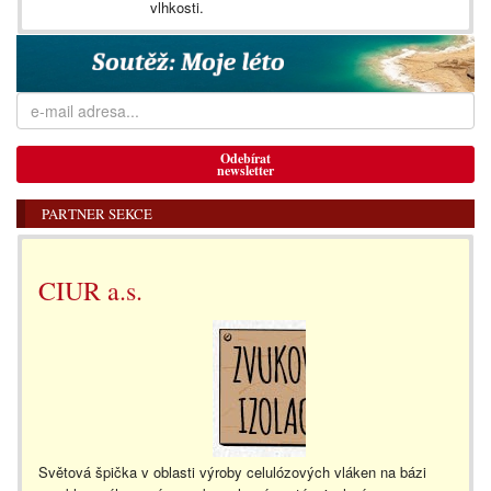
vlhkosti.
Odebírat
newsletter
PARTNER SEKCE
CIUR a.s.
Světová špička v oblasti výroby celulózových vláken na bázi