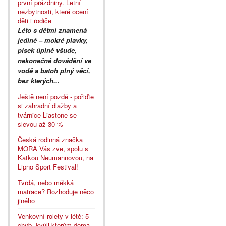
první prázdniny. Letní
nezbytnosti, které ocení
děti i rodiče
Léto s dětmi znamená
jediné – mokré plavky,
písek úplně všude,
nekonečné dovádění ve
vodě a batoh plný věcí,
bez kterých...
Ještě není pozdě - pořiďte
si zahradní dlažby a
tvárnice Liastone se
slevou až 30 %
Česká rodinná značka
MORA Vás zve, spolu s
Katkou Neumannovou, na
Lipno Sport Festival!
Tvrdá, nebo měkká
matrace? Rozhoduje něco
jiného
Venkovní rolety v létě: 5
chyb, kvůli kterým doma