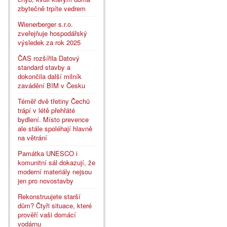
zbytečně trpíte vedrem
Wienerberger s.r.o.
zveřejňuje hospodářský
výsledek za rok 2025
ČAS rozšířila Datový
standard stavby a
dokončila další milník
zavádění BIM v Česku
Téměř dvě třetiny Čechů
trápí v létě přehřáté
bydlení. Místo prevence
ale stále spoléhají hlavně
na větrání
Památka UNESCO i
komunitní sál dokazují, že
moderní materiály nejsou
jen pro novostavby
Rekonstruujete starší
dům? Čtyři situace, které
prověří vaši domácí
vodárnu