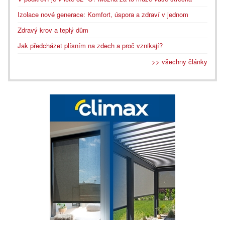
Izolace nové generace: Komfort, úspora a zdraví v jednom
Zdravý krov a teplý dům
Jak předcházet plísním na zdech a proč vznikají?
>> všechny články