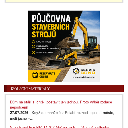
IZOLAČNÍ MATERIÁLY
Dům na stáří si chtěli postavit jen jednou. Proto výběr izolace
nepodcenili
27.07.2026
- Když se manželé z Polabí rozhodli opustit město,
měli jasno –...
V podkroví je v létě 32 °C? Možná za to může vaše střecha