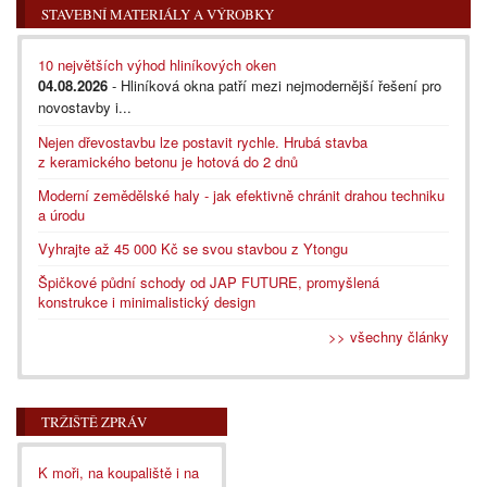
STAVEBNÍ MATERIÁLY A VÝROBKY
10 největších výhod hliníkových oken
04.08.2026
- Hliníková okna patří mezi nejmodernější řešení pro
novostavby i...
Nejen dřevostavbu lze postavit rychle. Hrubá stavba
z keramického betonu je hotová do 2 dnů
Moderní zemědělské haly - jak efektivně chránit drahou techniku
a úrodu
Vyhrajte až 45 000 Kč se svou stavbou z Ytongu
Špičkové půdní schody od JAP FUTURE, promyšlená
konstrukce i minimalistický design
>> všechny články
TRŽIŠTĚ ZPRÁV
K moři, na koupaliště i na