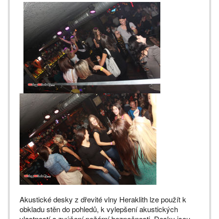
Akustické desky z dřevité vlny Heraklith lze použít k
obkladu stěn do pohledů, k vylepšení akustických
vlastností a zvýšení požární bezpečnosti. Desky jsou