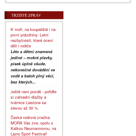
TRŽIŠTĚ ZPRÁV
K moři, na koupaliště i na
první prázdniny. Letní
nezbytnosti, které ocení
děti i rodiče
Léto s dětmi znamená
jediné – mokré plavky,
písek úplně všude,
nekonečné dovádění ve
vodě a batoh plný věcí,
bez kterých...
Ještě není pozdě - pořiďte
si zahradní dlažby a
tvárnice Liastone se
slevou až 30 %
Česká rodinná značka
MORA Vás zve, spolu s
Katkou Neumannovou, na
Lipno Sport Festival!