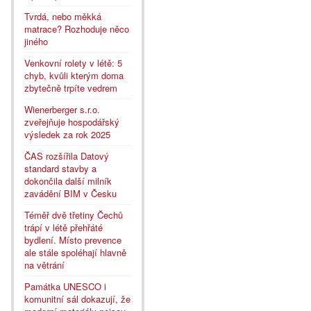
Tvrdá, nebo měkká
matrace? Rozhoduje něco
jiného
Venkovní rolety v létě: 5
chyb, kvůli kterým doma
zbytečně trpíte vedrem
Wienerberger s.r.o.
zveřejňuje hospodářský
výsledek za rok 2025
ČAS rozšířila Datový
standard stavby a
dokončila další milník
zavádění BIM v Česku
Téměř dvě třetiny Čechů
trápí v létě přehřáté
bydlení. Místo prevence
ale stále spoléhají hlavně
na větrání
Památka UNESCO i
komunitní sál dokazují, že