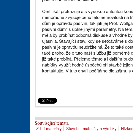
Certifikát prokazuje a s vysokou autoritou kons
mimořádně zvyšuje cenu této nemovitosti na trh
dům je opravdu pasivní, tak jak jej Prof. Wolfg
pasivní dům“ s úplně jinými parametry. Na téma
měla by probíhat odborná diskuse a vhodné by 
ujasnila. Stávající stav, kdy se setkáváme s d
pasivní je opravdu neudržitelná. Že to také do
také z toho, že o tuto naší službu již poměrně d
již také probíhá. Přejeme těmto a i dalším bu
nabídky využít hodně úspěchů při stavbě jejic
kontaktujte. V tuto chvíli počítáme dle zájmu 
Související témata
Zdicí materiály
Stavební materiály a výrobky
Nízkoe