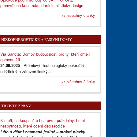
promyšlená konstrukce i minimalistický design
>> všechny články
NÍZKOENERGETICKÉ A PASIVNÍ DOMY
Via Sancta: Domov budoucnosti pro ty, kteří chtějí
opravdu žít
24.09.2025
- Prémiový, technologicky pokročilý,
udržitelný a zároveň lidský...
>> všechny články
TRŽIŠTĚ ZPRÁV
K moři, na koupaliště i na první prázdniny. Letní
nezbytnosti, které ocení děti i rodiče
Léto s dětmi znamená jediné – mokré plavky,