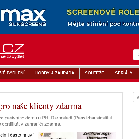
VÉ BYDLENÍ
HOBBY A ZAHRADA
SOUTĚŽE
SERIÁLY
pro naše klienty zdarma
kace pasivního domu u PHI Darmstadt (Passivhausinstitut
 certifikát v zahraničí zdarma.
elmi často mluví,