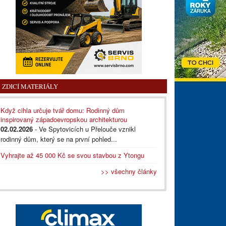
ZDICÍ MATERIÁLY
Když cihla určuje tvář domu: Rodinný dům
inspirovaný západoevropskou architekturou
02.02.2026
- Ve Spytovicích u Přelouče vznikl
rodinný dům, který se na první pohled...
Vyhrajte až 45 000 Kč se svou stavbou z Ytongu
>> všechny články