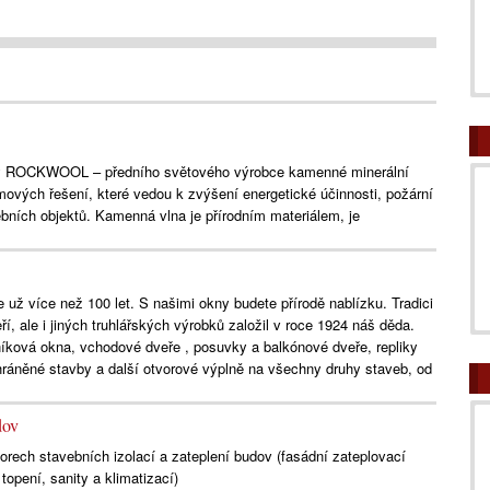
y ROCKWOOL – předního světového výrobce kamenné minerální
ových řešení, které vedou k zvýšení energetické účinnosti, požární
ebních objektů. Kamenná vlna je přírodním materiálem, je
ž více než 100 let. S našimi okny budete přírodě nablízku. Tradici
, ale i jiných truhlářských výrobků založil v roce 1924 náš děda.
íková okna, vchodové dveře , posuvky a balkónové dveře, repliky
ráněné stavby a další otvorové výplně na všechny druhy staveb, od
dov
borech stavebních izolací a zateplení budov (fasádní zateplovací
opení, sanity a klimatizací)