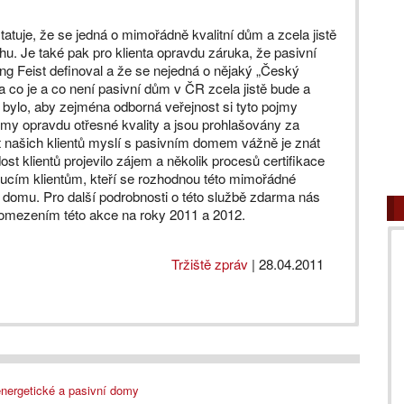
tatuje, že se jedná o mimořádně kvalitní dům a zcela jistě
u. Je také pak pro klienta opravdu záruka, že pasivní
ang Feist definoval a že se nejedná o nějaký „Český
 co je a co není pasivní dům v ČR zcela jistě bude a
bylo, aby zejména odborná veřejnost si tyto pojmy
omy opravdu otřesné kvality a jsou prohlašovány za
st našich klientů myslí s pasivním domem vážně je znát
ost klientů projevilo zájem a několik procesů certifikace
doucím klientům, kteří se rozhodnou této mimořádné
h domu. Pro další podrobnosti o této službě zdarma nás
s omezením této akce na roky 2011 a 2012.
Tržiště zpráv
|
28.04.2011
nergetické a pasivní domy