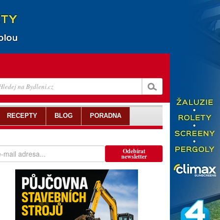
RECEPTY
BLOG
PORADNA
Odebírat
newsletter