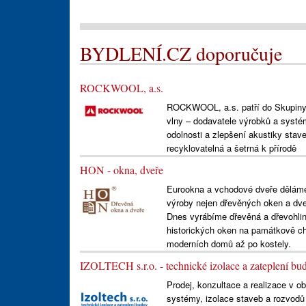
BYDLENÍ.CZ doporučuje
ROCKWOOL, a.s.
ROCKWOOL, a.s. patří do Skupin
vlny – dodavatele výrobků a systém
odolnosti a zlepšení akustiky stav
recyklovatelná a šetrná k přírodě
HON - okna, dveře
Eurookna a vchodové dveře děláme u
výroby nejen dřevěných oken a dveří
Dnes vyrábíme dřevěná a dřevohlin
historických oken na památkově ch
moderních domů až po kostely.
IZOLTECH s.r.o. - technické izolace a zateplení bu
Prodej, konzultace a realizace v o
systémy, izolace staveb a rozvodů t