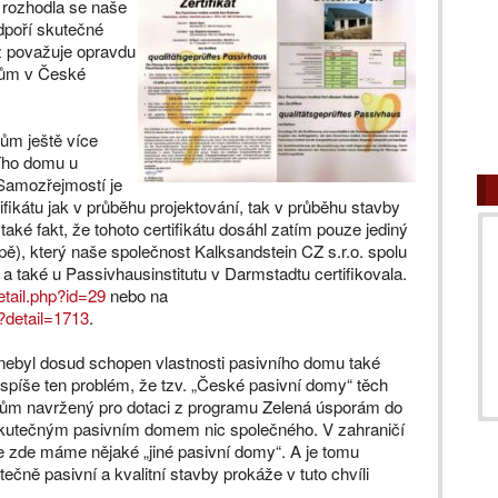
 rozhodla se naše
odpoří skutečné
ž považuje opravdu
 dům v České
dům ještě více
ního domu u
Samozřejmostí je
fikátu jak v průběhu projektování, tak v průběhu stavby
aké fakt, že tohoto certifikátu dosáhl zatím pouze jediný
), který naše společnost Kalksandstein CZ s.r.o. spolu
a také u Passivhausinstitutu v Darmstadtu certifikovala.
etail.php?id=29
nebo na
?detail=1713
.
ší nebyl dosud schopen vlastnosti pasivního domu také
 spíše ten problém, že tzv. „České pasivní domy“ těch
ům navržený pro dotaci z programu Zelená úsporám do
skutečným pasivním domem nic společného. V zahraničí
 že zde máme nějaké „jiné pasivní domy“. A je tomu
čně pasivní a kvalitní stavby prokáže v tuto chvíli