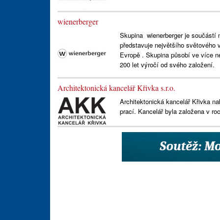
wienerberger
Skupina wienerberger je součástí 
představuje největšího světového v
Evropě . Skupina působí ve více n
200 let výročí od svého založení.
Architektonická kancelář Křivka s.r.o.
Architektonická kancelář Křivka na
prací. Kancelář byla založena v ro