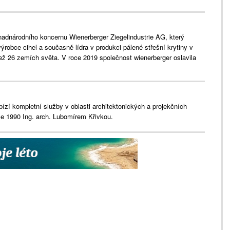
nadnárodního koncernu Wienerberger Ziegelindustrie AG, který
ýrobce cihel a současně lídra v produkci pálené střešní krytiny v
ež 26 zemích světa. V roce 2019 společnost wienerberger oslavila
bízí kompletní služby v oblasti architektonických a projekčních
ce 1990 Ing. arch. Lubomírem Křivkou.