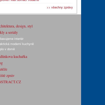
>> všechny zprávy
hitektura, design, styl
ly a seriály
bavujeme interiér
aktická moderní kuchyně
plo v domě
dlínkova kuchařka
og
utěže
iště zpráv
BSTRACT.CZ