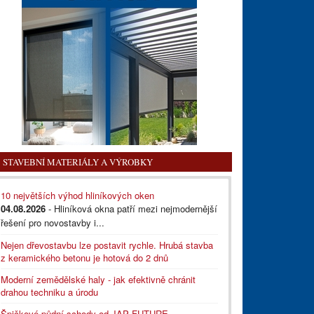
STAVEBNÍ MATERIÁLY A VÝROBKY
10 největších výhod hliníkových oken
04.08.2026
- Hliníková okna patří mezi nejmodernější
řešení pro novostavby i...
Nejen dřevostavbu lze postavit rychle. Hrubá stavba
z keramického betonu je hotová do 2 dnů
Moderní zemědělské haly - jak efektivně chránit
drahou techniku a úrodu
Špičkové půdní schody od JAP FUTURE,