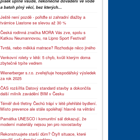
písek úplně všude, nekonečné dovádění ve vodě
a batoh plný věcí, bez kterých...
Ještě není pozdě - pořiďte si zahradní dlažby a
tvárnice Liastone se slevou až 30 %
Česká rodinná značka MORA Vás zve, spolu s
Katkou Neumannovou, na Lipno Sport Festival!
Tvrdá, nebo měkká matrace? Rozhoduje něco jiného
Venkovní rolety v létě: 5 chyb, kvůli kterým doma
zbytečně trpíte vedrem
Wienerberger s.r.o. zveřejňuje hospodářský výsledek
za rok 2025
ČAS rozšířila Datový standard stavby a dokončila
další milník zavádění BIM v Česku
Téměř dvě třetiny Čechů trápí v létě přehřáté bydlení.
Místo prevence ale stále spoléhají hlavně na větrání
Památka UNESCO i komunitní sál dokazují, že
moderní materiály nejsou jen pro novostavby
Rekonstruujete starší dům? Čtyři situace, které
prověří vaši domácí vodárnu