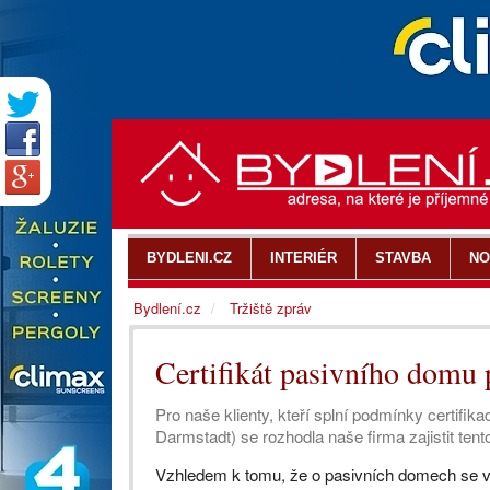
BYDLENI.CZ
INTERIÉR
STAVBA
NO
Bydlení.cz
Tržiště zpráv
Certifikát pasivního domu 
Pro naše klienty, kteří splní podmínky certifi
Darmstadt) se rozhodla naše firma zajistit tento
Vzhledem k tomu, že o pasivních domech se v