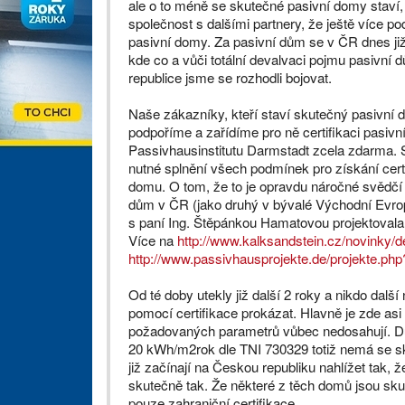
ale o to méně se skutečné pasivní domy staví,
společnost s dalšími partnery, že ještě více p
pasivní domy. Za pasivní dům se v ČR dnes ji
kde co a vůči totální devalvaci pojmu pasivní
republice jsme se rozhodli bojovat.
Naše zákazníky, kteří staví skutečný pasivní 
podpoříme a zařídíme pro ně certifikaci pasiv
Passivhausinstitutu Darmstadt zcela zdarma. 
nutné splnění všech podmínek pro získání certi
domu. O tom, že to je opravdu náročné svědčí t
dům v ČR (jako druhý v bývalé Východní Evropě
s paní Ing. Štěpánkou Hamatovou projektovala 
Více na
http://www.kalksandstein.cz/novinky/d
http://www.passivhausprojekte.de/projekte.php
Od té doby utekly již další 2 roky a nikdo dal
pomocí certifikace prokázat. Hlavně je zde asi
požadovaných parametrů vůbec nedosahují. D
20 kWh/m2rok dle TNI 730329 totiž nemá se 
již začínají na Českou republiku nahlížet tak,
skutečně tak. Že některé z těch domů jsou skute
pouze zahraniční certifikace.