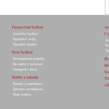
Financování bydlení
Arc
Cyk
Investiční bydlení
Hypoteční úvěry
Vy
Stavební spoření
Pr
Te
Nové bydlení
By
Developerské projekty
Na reality s rozumem
Bl
Inteligentní domy
So
Hobby a zahrada
Trž
Bazény a zastřešení
A
Zahradní architektura
Rady kutilům