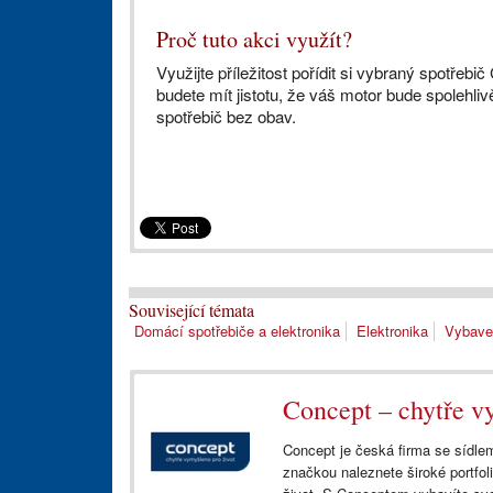
Proč tuto akci využít?
Využijte příležitost pořídit si vybraný spotřeb
budete mít jistotu, že váš motor bude spolehli
spotřebič bez obav.
Související témata
Domácí spotřebiče a elektronika
Elektronika
Vybave
Concept – chytře v
Concept je česká firma se sídlem
značkou naleznete široké portfo