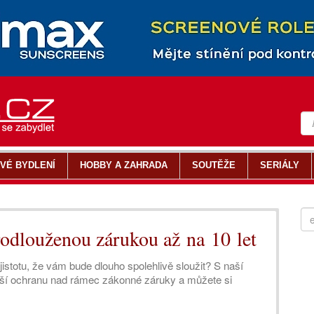
VÉ BYDLENÍ
HOBBY A ZAHRADA
SOUTĚŽE
SERIÁLY
rodlouženou zárukou až na 10 let
jistotu, že vám bude dlouho spolehlivě sloužit? S naší
šší ochranu nad rámec zákonné záruky a můžete si