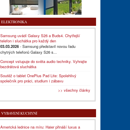
ELEKTRONIKA
Samsung uvádí Galaxy S26 a Buds4. Chytřejší
telefon i sluchátka pro každý den
03.03.2026
- Samsung představil novou řadu
chytrých telefonů Galaxy S26 s...
Concept vstupuje do světa audio techniky. Vyhrajte
bezdrátová sluchátka
Soutěž o tablet OnePlus Pad Lite: Spolehlivý
společník pro práci, studium i zábavu
>> všechny články
VYBAVENÍ KUCHYNÍ
Americká lednice na míru: Haier přináší luxus a