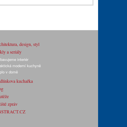
hitektura, design, styl
ly a seriály
bavujeme interiér
aktická moderní kuchyně
plo v domě
dlínkova kuchařka
og
utěže
iště zpráv
BSTRACT.CZ