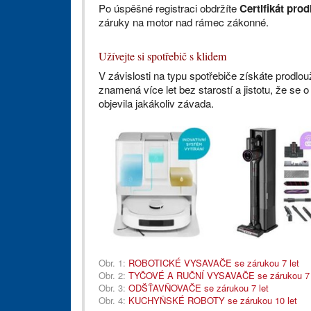
Po úspěšné registraci obdržíte
Certifikát pro
záruky na motor nad rámec zákonné.
Užívejte si spotřebič s klidem
V závislosti na typu spotřebiče získáte prodl
znamená více let bez starostí a jistotu, že se
objevila jakákoliv závada.
Obr. 1:
ROBOTICKÉ VYSAVAČE se zárukou 7 let
Obr. 2:
TYČOVÉ A RUČNÍ VYSAVAČE se zárukou 7 
Obr. 3:
ODŠŤAVŇOVAČE se zárukou 7 let
Obr. 4:
KUCHYŇSKÉ ROBOTY se zárukou 10 let