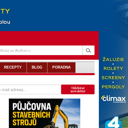
RECEPTY
BLOG
PORADNA
Odebírat
newsletter