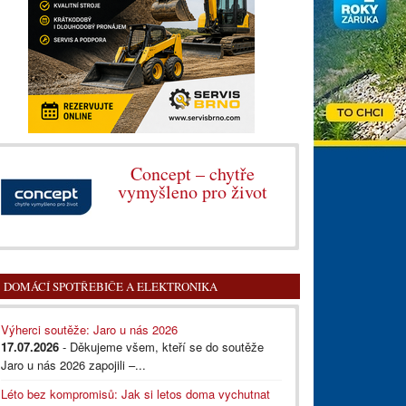
Concept – chytře
vymyšleno pro život
DOMÁCÍ SPOTŘEBIČE A ELEKTRONIKA
Výherci soutěže: Jaro u nás 2026
17.07.2026
- Děkujeme všem, kteří se do soutěže
Jaro u nás 2026 zapojili –...
Léto bez kompromisů: Jak si letos doma vychutnat