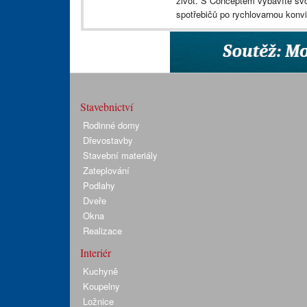
život. S Conceptem vybavíte svo
spotřebičů po rychlovarnou kon
Stavebnictví
Rodinné domy
Dřevostavby
Stavební materiály
Zateplování
Podlahy
Dveře
Okna
Realizace
Interiér
Kuchyně
Koupelny
Ložnice