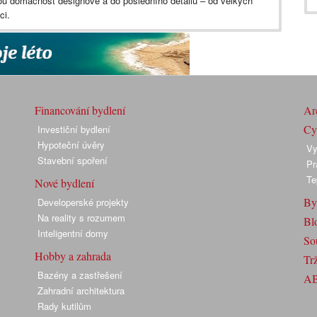
u domácnost designově a do posledního detailu – od velkých
vici.
Financování bydlení
Arc
Cyk
Investiční bydlení
Hypoteční úvěry
Vy
Stavební spoření
Pr
Te
Nové bydlení
By
Developerské projekty
Na reality s rozumem
Bl
Inteligentní domy
So
Hobby a zahrada
Trž
Bazény a zastřešení
A
Zahradní architektura
Rady kutilům