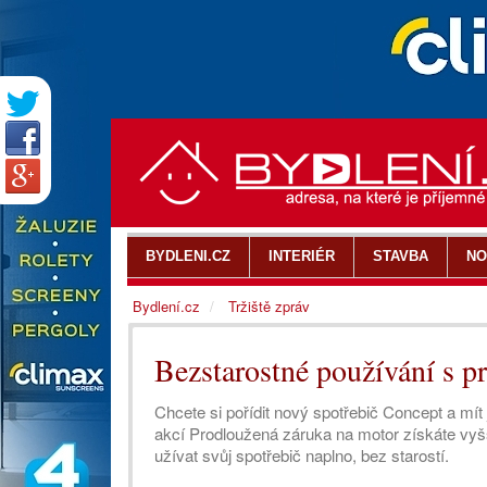
BYDLENI.CZ
INTERIÉR
STAVBA
NO
Bydlení.cz
Tržiště zpráv
Bezstarostné používání s p
Chcete si pořídit nový spotřebič Concept a mít 
akcí Prodloužená záruka na motor získáte vy
užívat svůj spotřebič naplno, bez starostí.