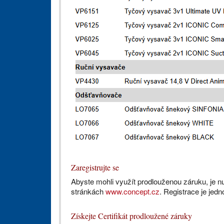
Zaregistrujte se
Abyste mohli využít prodlouženou záruku, je n
stránkách
www.concept.cz
. Registrace je jed
Získejte Certifikát prodloužené záruky