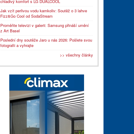
chladivý komfort s LG DUALCOOL
Jak vzít perlivou vodu kamkoliv: Soutěž o 3 lahve
Fizz&Go Cool od SodaStream
Proměňte televizi v galerii: Samsung přináší umění
z Art Basel
Poslední dny soutěže Jaro u nás 2026: Pošlete svou
fotografii a vyhrajte
>> všechny články