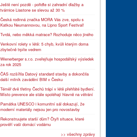
Ještě není pozdě - pořiďte si zahradní dlažby a
tvárnice Liastone se slevou až 30 %
Česká rodinná značka MORA Vás zve, spolu s
Katkou Neumannovou, na Lipno Sport Festival!
Tvrdá, nebo měkká matrace? Rozhoduje něco jiného
Venkovní rolety v létě: 5 chyb, kvůli kterým doma
zbytečně trpíte vedrem
Wienerberger s.r.o. zveřejňuje hospodářský výsledek
za rok 2025
ČAS rozšířila Datový standard stavby a dokončila
další milník zavádění BIM v Česku
Téměř dvě třetiny Čechů trápí v létě přehřáté bydlení.
Místo prevence ale stále spoléhají hlavně na větrání
Památka UNESCO i komunitní sál dokazují, že
moderní materiály nejsou jen pro novostavby
Rekonstruujete starší dům? Čtyři situace, které
prověří vaši domácí vodárnu
>> všechny zprávy