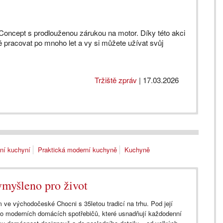
ič Concept s prodlouženou zárukou na motor. Díky této akci
vě pracovat po mnoho let a vy si můžete užívat svůj
Tržiště zpráv
|
17.03.2026
ní kuchyní
Praktická moderní kuchyně
Kuchyně
ymyšleno pro život
 ve východočeské Chocni s 35letou tradicí na trhu. Pod její
lio moderních domácích spotřebičů, které usnadňují každodenní