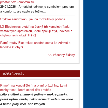
prostor bez kompromisů
29.01.2026
- Americká lednice je symbolem prostoru
a komfortu, ale často se těžko...
Stylové servírování: jak na mozaikový podnos
LG Electronics uvádí na český trh kompletní řadu
vestavných spotřebičů, které spojují styl, inovace a
chytrou technologii ThinQ
Parní trouby Electrolux: snadná cesta ke zdravé a
lahodné kuchyni
>> všechny články
TRŽIŠTĚ ZPRÁV
K moři, na koupaliště i na první prázdniny. Letní
nezbytnosti, které ocení děti i rodiče
Léto s dětmi znamená jediné – mokré plavky,
písek úplně všude, nekonečné dovádění ve vodě
a batoh plný věcí, bez kterých...