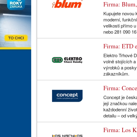
Firma: Blum, 
Kupujete novou k
moderní, funkční
velikosti přímo 
nebo 281 090 16
Firma: ETD e
Elektro Trhové 
volně stojících 
výrobků a poskyt
zákazníkům.
Firma: Conce
Concept je česká
její značkou nal
každodenní živo
detailu – od velk
Firma: Los Ka