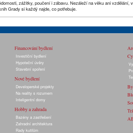
ědomosti, zážitky, poučení i zábavu. Nezáleží na věku ani vzdělání, 
nih Grady si každý najde, co potřebuje.
Financování bydlení
Arc
Cyk
Investiční bydlení
Hypoteční úvěry
Vy
Stavební spoření
Pr
Te
Nové bydlení
By
Developerské projekty
Na reality s rozumem
Bl
Inteligentní domy
So
Hobby a zahrada
Trž
Bazény a zastřešení
A
Zahradní architektura
Rady kutilům