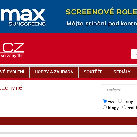
VÉ BYDLENÍ
HOBBY A ZAHRADA
SOUTĚŽE
SERIÁLY
 kuchyně
vše
firmy
blogy
reali