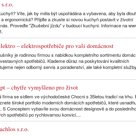
s.r.o.
uchyň? Víte, jak by měla být uspořádána a vybavena, aby byla dlou
 a ergonomická? Přijďte a zkuste si novou kuchyň postavit v životní
u nás. Proveďte "Zkušební jízdu" v budoucí kuchyni. Informace na w
1.
lektro – elektrospotřebiče pro vaši domácnost
Dušníky je rodinnou firmou s nabídkou kompletního sortimentu domác
a vestavných spotřebičů. Klademe důraz na poskytování kvalitních
ujeme nejen odborný servis a poradenství, ale také kompletní služb
pt – chytře vymyšleno pro život
 firma se sídlem ve východočeské Chocni s 35letou tradicí na trhu.
eznete široké portfolio moderních domácích spotřebičů, které usnadňu
t. S Conceptem vybavíte svou domácnost designově a do posledníh
ých spotřebičů po rychlovarnou konvici....
chlos s.r.o.