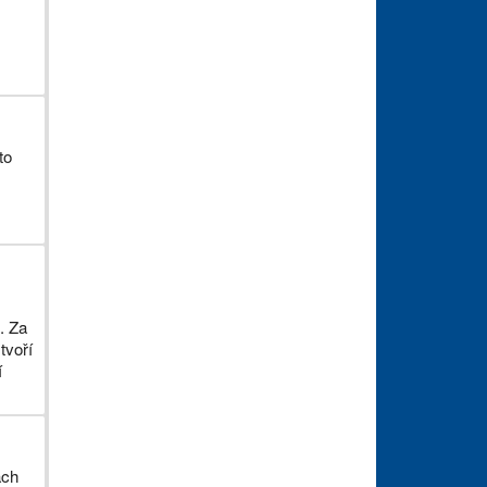
to
. Za
tvoří
í
ách