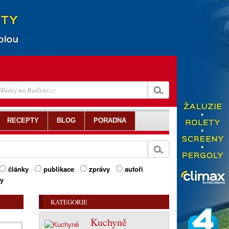
RECEPTY
BLOG
PORADNA
články
publikace
zprávy
autoři
ty
KATEGORIE
Kuchyně