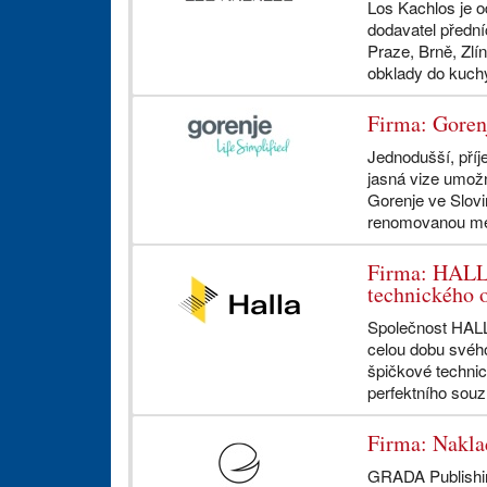
Los Kachlos je 
dodavatel předn
Praze, Brně, Zlí
obklady do kuchyn
Firma: Goren
Jednodušší, pří
jasná vize umožni
Gorenje ve Slovi
renomovanou mez
Firma: HALLA
technického o
Společnost HALLA
celou dobu svého
špičkové technic
perfektního souzn
Firma: Nakl
GRADA Publishin