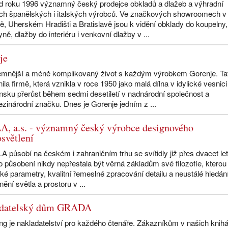
od roku 1996 významný český prodejce obkladů a dlažeb a výhradní
ích španělských i italských výrobců. Ve značkových showroomech v
ně, Uherském Hradišti a Bratislavě jsou k vidění obklady do koupelny,
ě, dlažby do interiéru i venkovní dlažby v ...
je
jemnější a méně komplikovaný život s každým výrobkem Gorenje. Ta
la firmě, která vznikla v roce 1950 jako malá dílna v idylické vesnici
nsku přerůst během sedmi desetiletí v nadnárodní společnost a
inárodní značku. Dnes je Gorenje jedním z ...
, a.s. - významný český výrobce designového
světlení
 působí na českém i zahraničním trhu se svítidly již přes dvacet let
 působení nikdy nepřestala být věrná základům své filozofie, kterou 
ké parametry, kvalitní řemeslné zpracování detailu a neustálé hledán
ění světla a prostoru v ...
adatelský dům GRADA
g je nakladatelství pro každého čtenáře. Zákazníkům v našich knih