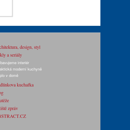
v
hitektura, design, styl
ly a seriály
bavujeme interiér
aktická moderní kuchyně
plo v domě
dlínkova kuchařka
og
utěže
iště zpráv
BSTRACT.CZ