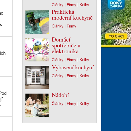
Články
|
Firmy
|
Knihy
Praktická
ho
moderní kuchyně
ww
Články
|
Firmy
Domácí
spotřebiče a
elektronika
ích
Články
|
Firmy
|
Knihy
y
Vybavení kuchyní
Články
|
Firmy
|
Knihy
 Pod
Nádobí
jí
Články
|
Firmy
|
Knihy
o