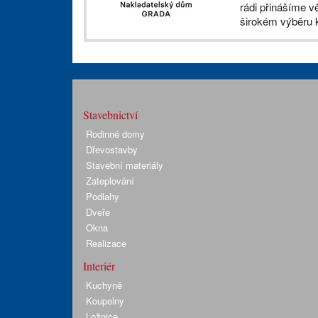
rádi přinášíme v
širokém výběru k
Stavebnictví
Rodinné domy
Dřevostavby
Stavební materiály
Zateplování
Podlahy
Dveře
Okna
Realizace
Interiér
Kuchyně
Koupelny
Ložnice