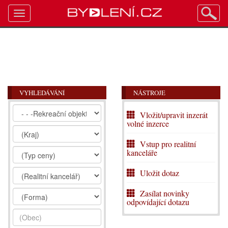
Toggle
navigation
VYHLEDÁVÁNÍ
NÁSTROJE
Vložit/upravit inzerát
volné inzerce
Vstup pro realitní
kanceláře
Uložit dotaz
Zasílat novinky
odpovídající dotazu