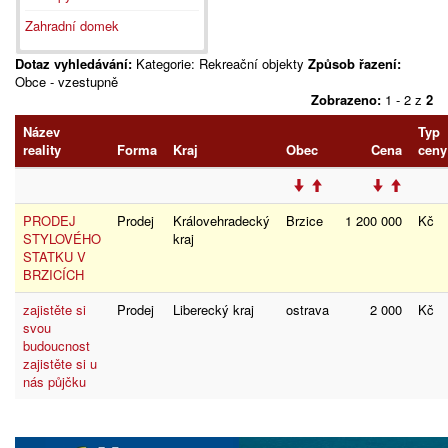
Zahradní domek
Dotaz vyhledávání:
Kategorie: Rekreační objekty
Způsob řazení:
Obce - vzestupně
Zobrazeno:
1 - 2 z
2
Název
Typ
reality
Forma
Kraj
Obec
Cena
ceny
PRODEJ
Prodej
Královehradecký
Brzice
1 200 000
Kč
STYLOVÉHO
kraj
STATKU V
BRZICÍCH
zajistěte si
Prodej
Liberecký kraj
ostrava
2 000
Kč
svou
budoucnost
zajistěte si u
nás půjčku