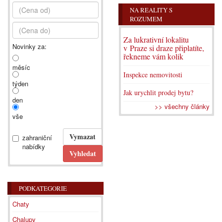
NA REALITY S
ROZUMEM
Za lukrativní lokalitu
Novinky za:
v Praze si draze připlatíte,
řekneme vám kolik
měsíc
Inspekce nemovitosti
týden
Jak urychlit prodej bytu?
den
>> všechny články
vše
zahraniční
nabídky
PODKATEGORIE
Chaty
Chalupy