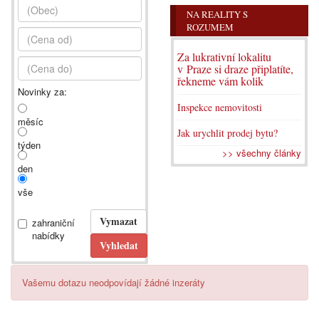
NA REALITY S
ROZUMEM
Za lukrativní lokalitu
v Praze si draze připlatíte,
řekneme vám kolik
Novinky za:
Inspekce nemovitosti
měsíc
Jak urychlit prodej bytu?
týden
>> všechny články
den
vše
zahraniční
nabídky
Vašemu dotazu neodpovídají žádné inzeráty