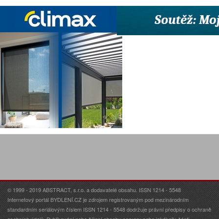
© 1999 - 2019 ABSTRACT, s.r.o. a dodavatelé obsahu. ISSN 1214 - 5548
Internetový portál BYDLENÍ.CZ je zdrojem registrovaným pod mezinárodním
standardním seriálovým číslem ISSN 1214 - 5548 dodržuje právní předpisy o ochraně