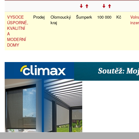
VYSOCE
Prodej
Olomoucký
Šumperk
100 000
Kč
Voln
ÚSPORNÉ,
kraj
inze
KVALITNÍ
A
MODERNÍ
DOMY