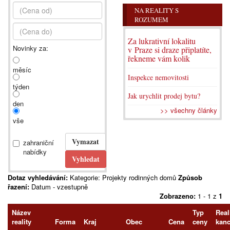
NA REALITY S
ROZUMEM
Za lukrativní lokalitu
Novinky za:
v Praze si draze připlatíte,
řekneme vám kolik
měsíc
Inspekce nemovitosti
týden
Jak urychlit prodej bytu?
den
>> všechny články
vše
zahraniční
nabídky
Dotaz vyhledávání:
Kategorie: Projekty rodinných domů
Způsob
řazení:
Datum - vzestupně
Zobrazeno:
1 - 1 z
1
Název
Typ
Real
reality
Forma
Kraj
Obec
Cena
ceny
kanc