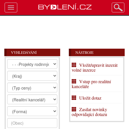
Toggle
navigation
VYHLEDÁVÁNÍ
NÁSTROJE
Vložit/upravit inzerát
volné inzerce
Vstup pro realitní
kanceláře
Uložit dotaz
Zasílat novinky
odpovídající dotazu