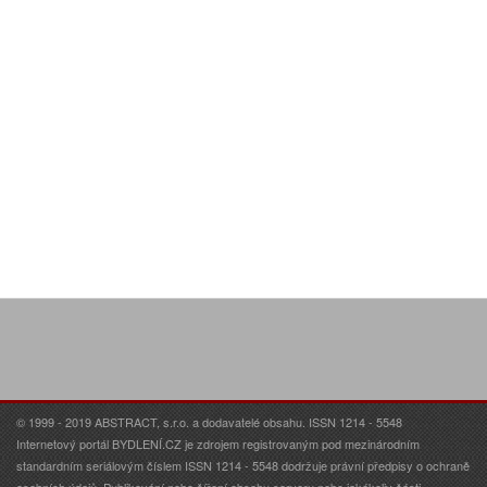
© 1999 - 2019 ABSTRACT, s.r.o. a dodavatelé obsahu. ISSN 1214 - 5548
Internetový portál BYDLENÍ.CZ je zdrojem registrovaným pod mezinárodním
standardním seriálovým číslem ISSN 1214 - 5548 dodržuje právní předpisy o ochraně