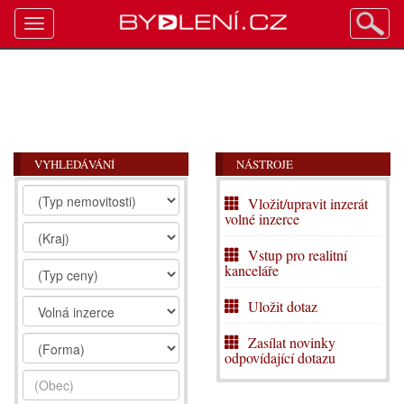
Toggle
navigation
VYHLEDÁVÁNÍ
NÁSTROJE
Vložit/upravit inzerát
volné inzerce
Vstup pro realitní
kanceláře
Uložit dotaz
Zasílat novinky
odpovídající dotazu