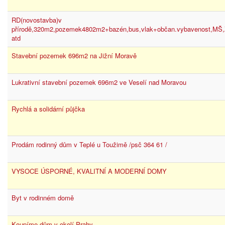
RD(novostavba)v
přírodě,320m2,pozemek4802m2+bazén,bus,vlak+občan.vybavenost,MŠ,Z
atd
Stavební pozemek 696m2 na Jižní Moravě
Lukrativní stavební pozemek 696m2 ve Veselí nad Moravou
Rychlá a solidární půjčka
Prodám rodinný dům v Teplé u Toužimě /psč 364 61 /
VYSOCE ÚSPORNÉ, KVALITNÍ A MODERNÍ DOMY
Byt v rodinném domě
Koupíme dům v okolí Prahy