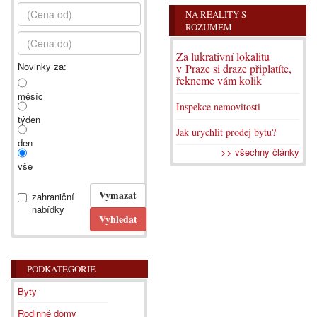
NA REALITY S
ROZUMEM
Za lukrativní lokalitu
Novinky za:
v Praze si draze připlatíte,
řekneme vám kolik
měsíc
Inspekce nemovitosti
týden
Jak urychlit prodej bytu?
den
>> všechny články
vše
zahraniční
nabídky
PODKATEGORIE
Byty
Rodinné domy