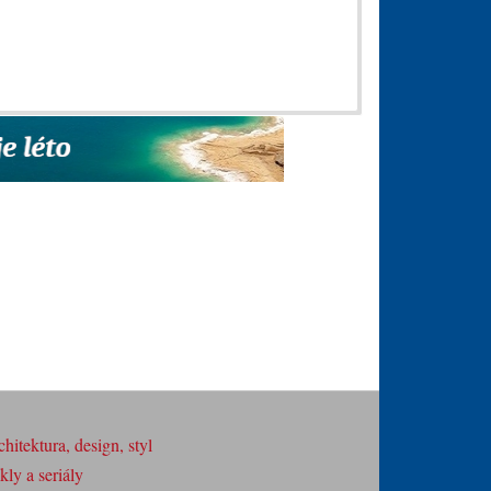
hitektura, design, styl
ly a seriály