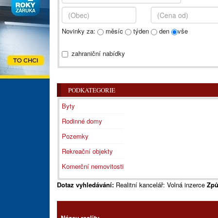
Novinky za:
měsíc
týden
den
vše
zahraniční nabídky
PODKATEGORIE
Byty
Rodinné domy
Pozemky
Rekreační objekty
Komerční nemovitosti
Dotaz vyhledávání:
Realitní kancelář: Volná inzerce
Způ
Název reality