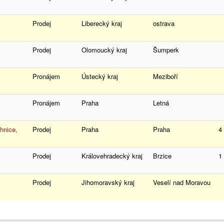
Prodej
Liberecký kraj
ostrava
Prodej
Olomoucký kraj
Šumperk
Pronájem
Ústecký kraj
Meziboří
Pronájem
Praha
Letná
hnice,
Prodej
Praha
Praha
4
Prodej
Královehradecký kraj
Brzice
1
Prodej
Jihomoravský kraj
Veselí nad Moravou