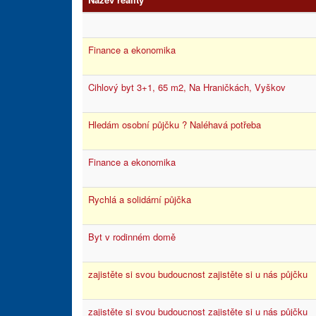
Finance a ekonomika
Cihlový byt 3+1, 65 m2, Na Hraničkách, Vyškov
Hledám osobní půjčku ? Naléhavá potřeba
Finance a ekonomika
Rychlá a solidární půjčka
Byt v rodinném domě
zajistěte si svou budoucnost zajistěte si u nás půjčku
zajistěte si svou budoucnost zajistěte si u nás půjčku