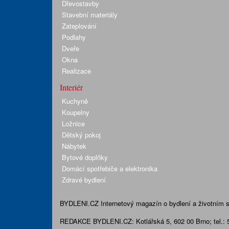
Dřevostavby
Stavební materiály
Zateplování
Podlahy
Dveře
Okna
Realizace
Interiér
Kuchyně
Koupelny
Ložnice
Dětský pokoj
Nábytek
Bytové doplňky
Domácí spotřebiče a elektronika
Zdravé bydlení
BYDLENI.CZ
Internetový magazín o bydlení a životním sty
REDAKCE BYDLENI.CZ:
Kotlářská 5, 602 00 Brno;
tel.: