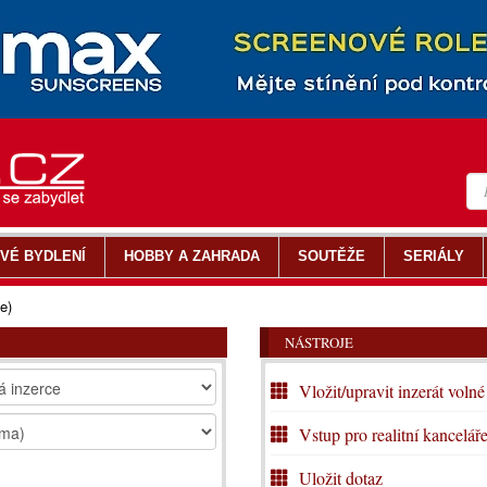
VÉ BYDLENÍ
HOBBY A ZAHRADA
SOUTĚŽE
SERIÁLY
e)
NÁSTROJE
Vložit/upravit inzerát volné
Vstup pro realitní kancelář
Uložit dotaz