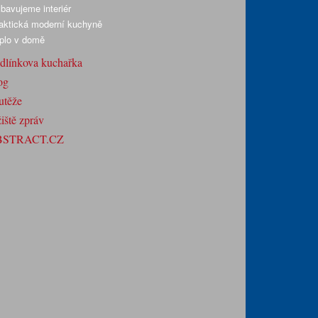
bavujeme interiér
aktická moderní kuchyně
plo v domě
dlínkova kuchařka
og
utěže
iště zpráv
BSTRACT.CZ