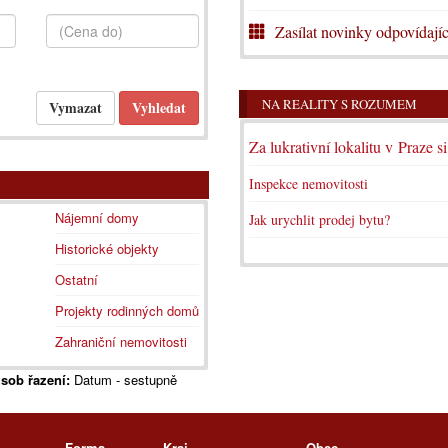
Zasílat novinky odpovídajíc
NA REALITY S ROZUMEM
Za lukrativní lokalitu v Praze s
Inspekce nemovitosti
Nájemní domy
Jak urychlit prodej bytu?
Historické objekty
Ostatní
Projekty rodinných domů
Zahraniční nemovitosti
sob řazení:
Datum - sestupně
Forma
Kraj
Obec