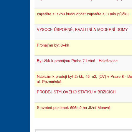
zajistěte si svou budoucnost zajistěte si u nás půjčku
VYSOCE ÚSPORNÉ, KVALITNÍ A MODERNÍ DOMY
Pronajmu byt 3+kk
Byt 2kk k pronájmu Praha 7 Letná - Holešovice
Nabízím k prodeji byt 2+kk, 45 m2, (OV) v Praze 8 - Bo
ul. Poznaňská.
PRODEJ STYLOVÉHO STATKU V BRZICÍCH
Stavební pozemek 696m2 na Jižní Moravě