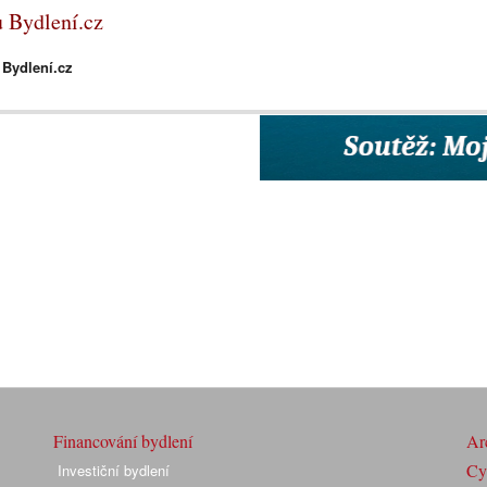
u Bydlení.cz
 Bydlení.cz
Financování bydlení
Arc
Cyk
Investiční bydlení