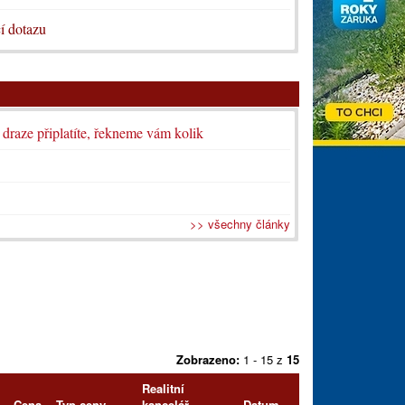
í dotazu
i draze připlatíte, řekneme vám kolik
>> všechny články
Zobrazeno:
1 - 15 z
15
Realitní
Cena
Typ ceny
kancelář
Datum