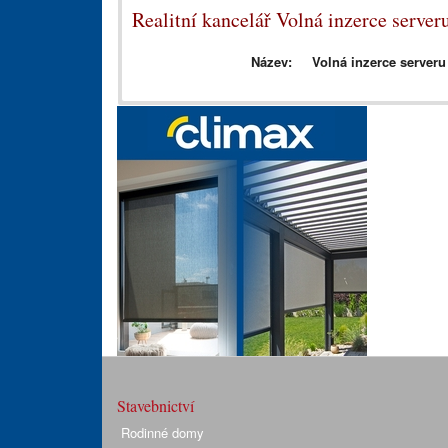
Realitní kancelář Volná inzerce server
Název:
Volná inzerce serveru
Stavebnictví
Rodinné domy