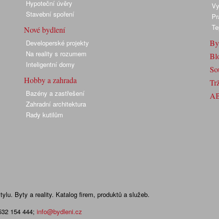
Hypoteční úvěry
Vy
Stavební spoření
Pr
Te
Nové bydlení
By
Developerské projekty
Na reality s rozumem
Bl
Inteligentní domy
So
Hobby a zahrada
Trž
Bazény a zastřešení
A
Zahradní architektura
Rady kutilům
lu. Byty a reality. Katalog firem, produktů a služeb.
 532 154 444
;
info@bydleni.cz