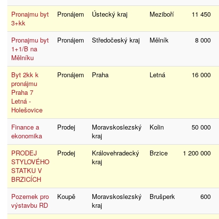
Pronajmu byt
Pronájem
Ústecký kraj
Meziboří
11 450
3+kk
Pronajmu byt
Pronájem
Středočeský kraj
Mělník
8 000
1+1/B na
Mělníku
Byt 2kk k
Pronájem
Praha
Letná
16 000
pronájmu
Praha 7
Letná -
Holešovice
Finance a
Prodej
Moravskoslezský
Kolin
50 000
ekonomika
kraj
PRODEJ
Prodej
Královehradecký
Brzice
1 200 000
STYLOVÉHO
kraj
STATKU V
BRZICÍCH
Pozemek pro
Koupě
Moravskoslezský
Brušperk
600
výstavbu RD
kraj