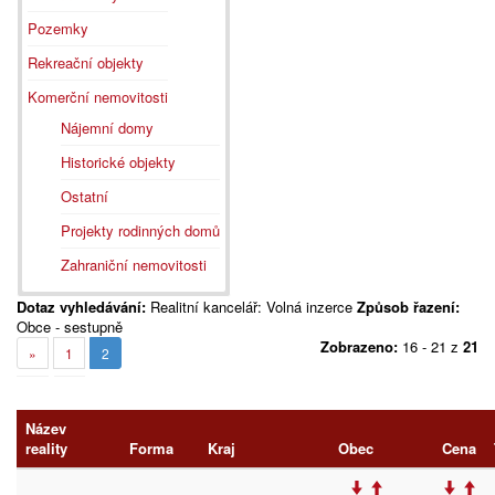
Pozemky
Rekreační objekty
Komerční nemovitosti
Nájemní domy
Historické objekty
Ostatní
Projekty rodinných domů
Zahraniční nemovitosti
Dotaz vyhledávání:
Realitní kancelář: Volná inzerce
Způsob řazení:
Obce - sestupně
Zobrazeno:
16 - 21 z
21
»
1
2
Název
reality
Forma
Kraj
Obec
Cena