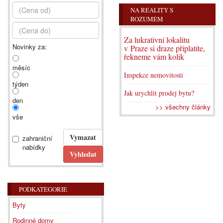
NA REALITY S
ROZUMEM
Za lukrativní lokalitu
Novinky za:
v Praze si draze připlatíte,
řekneme vám kolik
měsíc
Inspekce nemovitosti
týden
Jak urychlit prodej bytu?
den
>> všechny články
vše
zahraniční
nabídky
PODKATEGORIE
Byty
Rodinné domy