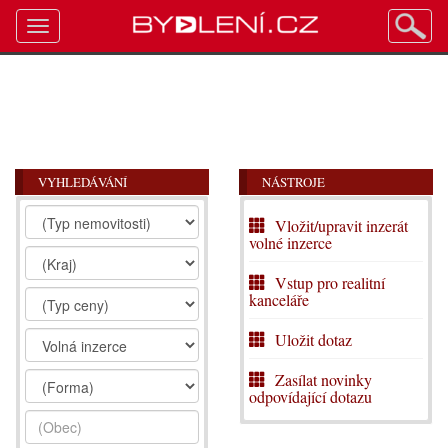
Toggle
navigation
VYHLEDÁVÁNÍ
NÁSTROJE
Vložit/upravit inzerát
volné inzerce
Vstup pro realitní
kanceláře
Uložit dotaz
Zasílat novinky
odpovídající dotazu