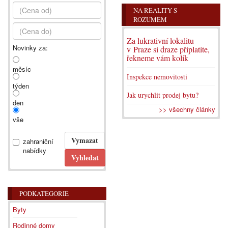
NA REALITY S
ROZUMEM
Za lukrativní lokalitu
Novinky za:
v Praze si draze připlatíte,
řekneme vám kolik
měsíc
Inspekce nemovitosti
týden
Jak urychlit prodej bytu?
den
>> všechny články
vše
zahraniční
nabídky
PODKATEGORIE
Byty
Rodinné domy