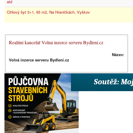
atd
Cihlový byt 3+1, 65 m2, Na Hraničkách, Vyškov
Realitní kancelář Volná inzerce serveru Bydlení.cz
Název:
Volná inzerce serveru Bydlení.cz