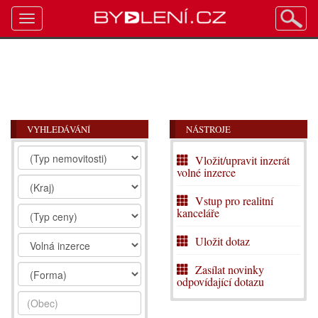
Toggle
navigation
VYHLEDÁVÁNÍ
NÁSTROJE
Vložit/upravit inzerát
volné inzerce
Vstup pro realitní
kanceláře
Uložit dotaz
Zasílat novinky
odpovídající dotazu