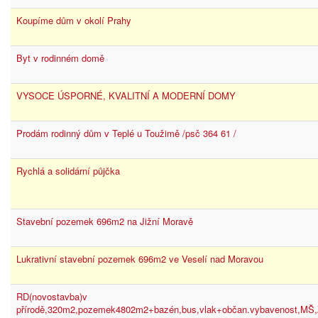
Koupíme dům v okolí Prahy
Byt v rodinném domě
VYSOCE ÚSPORNÉ, KVALITNÍ A MODERNÍ DOMY
Prodám rodinný dům v Teplé u Toužimě /psč 364 61 /
Rychlá a solidární půjčka
Stavební pozemek 696m2 na Jižní Moravě
Lukrativní stavební pozemek 696m2 ve Veselí nad Moravou
RD(novostavba)v
přírodě,320m2,pozemek4802m2+bazén,bus,vlak+občan.vybavenost,MŠ,Z