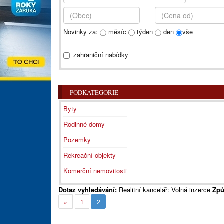
Novinky za:
měsíc
týden
den
vše
zahraniční nabídky
PODKATEGORIE
Byty
Rodinné domy
Pozemky
Rekreační objekty
Komerční nemovitosti
Dotaz vyhledávání:
Realitní kancelář: Volná inzerce
Způ
»
1
2