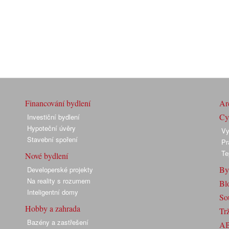
Financování bydlení
Arc
Cyk
Investiční bydlení
Hypoteční úvěry
Vy
Stavební spoření
Pr
Te
Nové bydlení
By
Developerské projekty
Na reality s rozumem
Bl
Inteligentní domy
So
Hobby a zahrada
Trž
Bazény a zastřešení
A