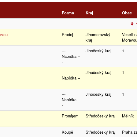
Forma
Kraj
Obec
avou
Prodej
Jihomoravský
Veselí n
kraj
Morav
---
Jihočeský kraj
1
Nabídka --
-
---
Jihočeský kraj
1
Nabídka --
-
---
Jihočeský kraj
1
Nabídka --
-
Pronájem
Středočeský kraj
Mělník
Koupě
Středočeský kraj
Praha 