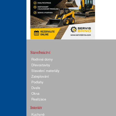
Stavebnictví
Rodinné domy
Dřevostavby
Stavební materiály
Zateplování
Podlahy
Dveře
Okna
Realizace
Interiér
Kuchyně