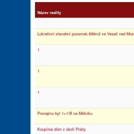
Název reality
Lukrativní stavební pozemek 696m2 ve Veselí nad Mor
1
1
1
Pronajmu byt 1+1/B na Mělníku
Koupíme dům v okolí Prahy