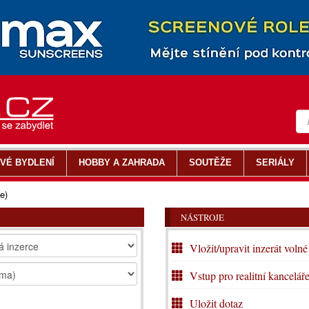
VÉ BYDLENÍ
HOBBY A ZAHRADA
SOUTĚŽE
SERIÁLY
e)
NÁSTROJE
Vložit/upravit inzerát volné
Vstup pro realitní kancelář
Uložit dotaz