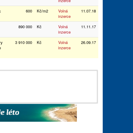
inzerce
rk
600
Kč/m2
Volná
11.07.18
inzerce
890 000
Kč
Volná
11.11.17
inzerce
vy
3 910 000
Kč
Volná
26.09.17
ce
inzerce