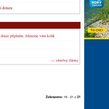
í dotazu
i draze připlatíte, řekneme vám kolik
>> všechny články
Zobrazeno:
16 - 21 z
21