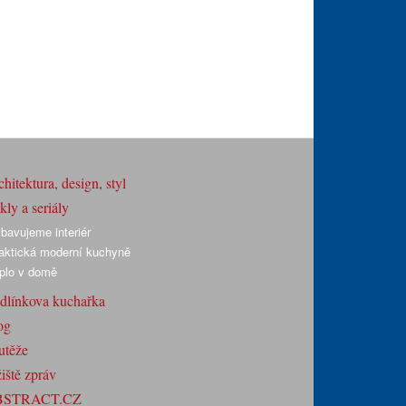
hitektura, design, styl
ly a seriály
bavujeme interiér
aktická moderní kuchyně
plo v domě
dlínkova kuchařka
og
utěže
iště zpráv
BSTRACT.CZ