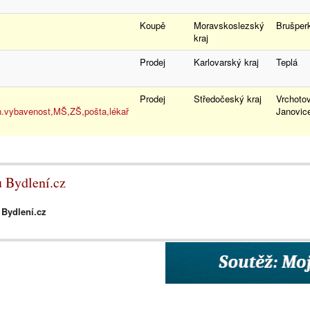
Koupě
Moravskoslezský
Brušpe
kraj
Prodej
Karlovarský kraj
Teplá
Prodej
Středočeský kraj
Vrchoto
.vybavenost,MŠ,ZŠ,pošta,lékař
Janovi
u Bydlení.cz
 Bydlení.cz