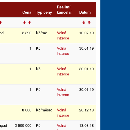
Realitní
Cena
Typ ceny
kancelář
Datum
ad
2 390
Kč/m2
Volná
10.07.19
ou
inzerce
1
Kč
Volná
30.01.19
inzerce
1
Kč
Volná
30.01.19
inzerce
1
Kč
Volná
30.01.19
inzerce
8 000
Kč/měsíc
Volná
20.12.18
inzerce
západ
2 500 000
Kč
Volná
13.08.18