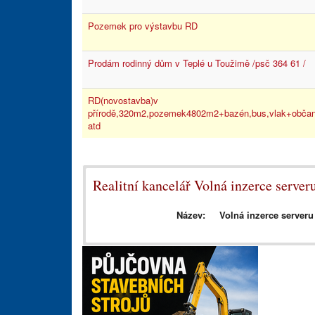
Pozemek pro výstavbu RD
Prodám rodinný dům v Teplé u Toužimě /psč 364 61 /
RD(novostavba)v
přírodě,320m2,pozemek4802m2+bazén,bus,vlak+občan
atd
Realitní kancelář Volná inzerce server
Název:
Volná inzerce serveru