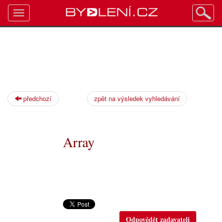
Toggle
navigation
předchozí
zpět na výsledek vyhledávání
Array
Odpovědět zadavateli