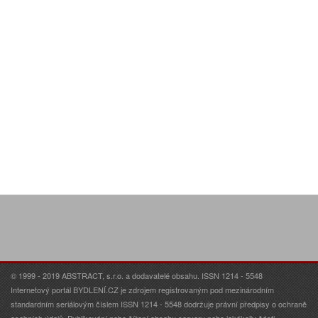
© 1999 - 2019 ABSTRACT, s.r.o. a dodavatelé obsahu. ISSN 1214 - 5548
Internetový portál BYDLENÍ.CZ je zdrojem registrovaným pod mezinárodním
standardním seriálovým číslem ISSN 1214 - 5548 dodržuje právní předpisy o ochraně