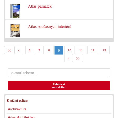
Atlas památek
Atlas současných interiérů
9
<<
<
6
7
8
10
11
12
13
>
>>
Odebírat
newsletter
Knižní edice
Architektura
Artec Architekten