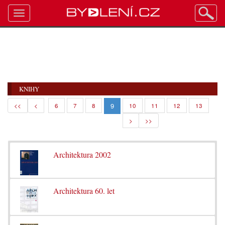
Toggle
navigation
KNIHY
9
<<
<
6
7
8
10
11
12
13
>
>>
Architektura 2002
Architektura 60. let