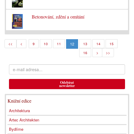
Betonování, zdění a omítání
12
<<
<
9
10
11
13
14
15
16
>
>>
Odebírat
newsletter
Knižní edice
Architektura
Artec Architekten
Bydlíme