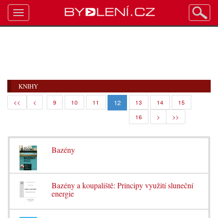
Toggle
navigation
KNIHY
12
<<
<
9
10
11
13
14
15
16
>
>>
Bazény
Bazény a koupaliště: Principy využití sluneční
energie