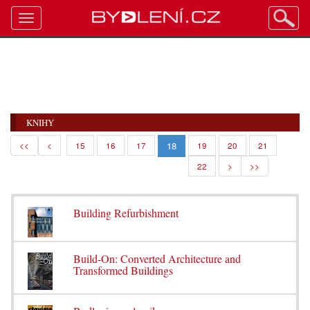
Toggle
navigation
KNIHY
18
<<
<
15
16
17
19
20
21
22
>
>>
Building Refurbishment
Build-On: Converted Architecture and
Transformed Buildings