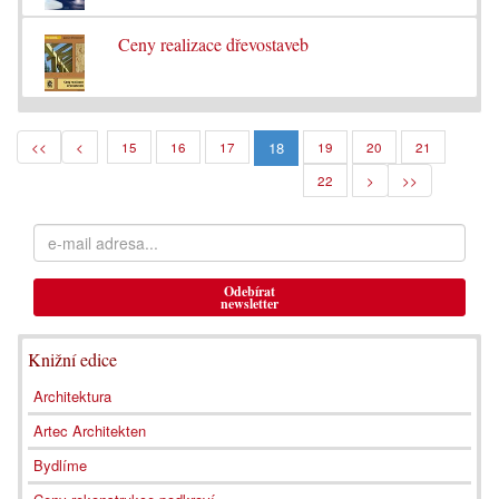
Ceny realizace dřevostaveb
18
<<
<
15
16
17
19
20
21
22
>
>>
Odebírat
newsletter
Knižní edice
Architektura
Artec Architekten
Bydlíme