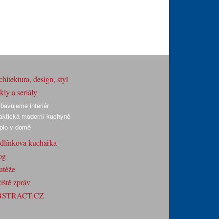
hitektura, design, styl
ly a seriály
bavujeme interiér
aktická moderní kuchyně
plo v domě
dlínkova kuchařka
og
utěže
iště zpráv
BSTRACT.CZ