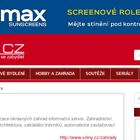
VÉ BYDLENÍ
HOBBY A ZAHRADA
SOUTĚŽE
SERIÁLY
ra
izace okrasných zahrad informační servis. Zahradnictví,
architektura, zakládání trávníků, automatické zavlažovací
http://www.volny.cz/zahrady