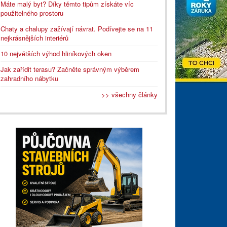
Máte malý byt? Díky těmto tipům získáte víc
použitelného prostoru
Chaty a chalupy zažívají návrat. Podívejte se na 11
nejkrásnějších interiérů
10 největších výhod hliníkových oken
Jak zařídit terasu? Začněte správným výběrem
zahradního nábytku
>> všechny články