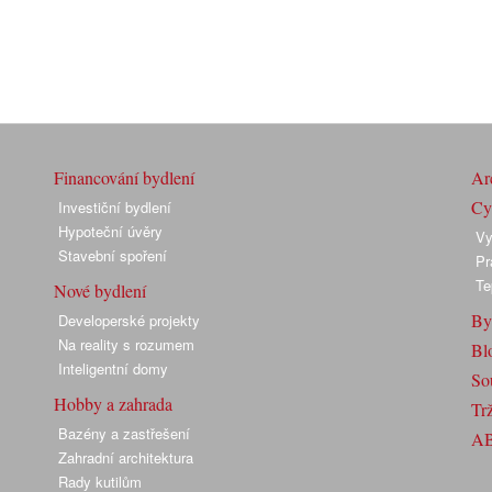
Financování bydlení
Arc
Cyk
Investiční bydlení
Hypoteční úvěry
Vy
Stavební spoření
Pr
Te
Nové bydlení
By
Developerské projekty
Na reality s rozumem
Bl
Inteligentní domy
So
Hobby a zahrada
Trž
Bazény a zastřešení
A
Zahradní architektura
Rady kutilům