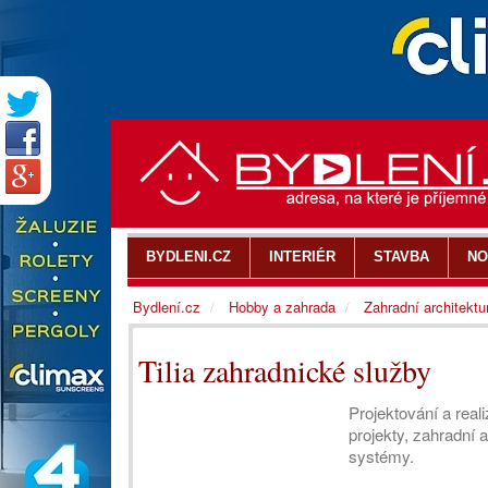
BYDLENI.CZ
INTERIÉR
STAVBA
NO
Bydlení.cz
Hobby a zahrada
Zahradní architektu
Tilia zahradnické služby
Projektování a real
projekty, zahradní 
systémy.