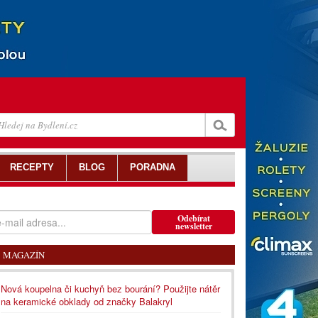
RECEPTY
BLOG
PORADNA
Odebírat
newsletter
MAGAZÍN
Nová koupelna či kuchyň bez bourání? Použijte nátěr
na keramické obklady od značky Balakryl