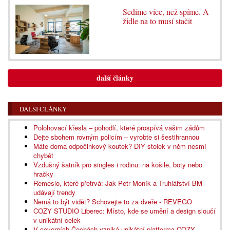
Sedíme více, než spíme. A
židle na to musí stačit
další články
DALŠÍ ČLÁNKY
Polohovací křesla – pohodlí, které prospívá vašim zádům
Dejte sbohem rovným policím – vyrobte si šestihrannou
Máte doma odpočinkový koutek? DIY stolek v něm nesmí
chybět
Vzdušný šatník pro singles i rodinu: na košile, boty nebo
hračky
Řemeslo, které přetrvá: Jak Petr Moník a Truhlářství BM
udávají trendy
Nemá to být vidět? Schovejte to za dveře - REVEGO
COZY STUDIO Liberec: Místo, kde se umění a design sloučí
v unikátní celek
V severních Čechách vzniká unikátní platforma COZY