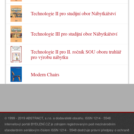
Technologie II pro studijní obor Nábytkářství
Technologie III pro studijní obor Nábytkářství
Technologie II pro II. ročník SOU oboru truhlář
pro výrobu nábytku
Modern Chairs
© 1999 - 2019 ABSTRACT, s.r.o. a dodavatelé obsahu. ISSN 1214 - 5548
Internetový portál BYDLENÍ.CZ je zdrojem registrovaným pod mezinárodním
standardním seriálovým číslem ISSN 1214 - 5548 dodržuje právní předpisy o ochraně