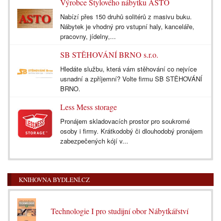
Výrobce Stylového nábytku ASTO
Nabízí přes 150 druhů solitérů z masivu buku.
Nábytek je vhodný pro vstupní haly, kanceláře,
pracovny, jídelny,...
SB STĚHOVÁNÍ BRNO s.r.o.
Hledáte službu, která vám stěhování co nejvíce
usnadní a zpříjemní? Volte firmu SB STĚHOVÁNÍ
BRNO.
Less Mess storage
Pronájem skladovacích prostor pro soukromé
osoby i firmy. Krátkodobý či dlouhodobý pronájem
zabezpečených kójí v...
KNIHOVNA BYDLENÍ.CZ
Technologie I pro studijní obor Nábytkářství