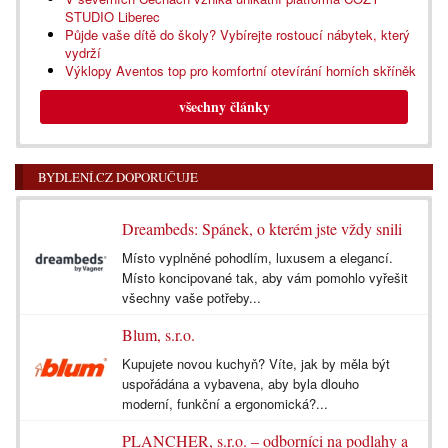
STUDIO Liberec
Půjde vaše dítě do školy? Vybírejte rostoucí nábytek, který
vydrží
Výklopy Aventos top pro komfortní otevírání horních skříněk
všechny články
BYDLENÍ.CZ DOPORUČUJE
Dreambeds: Spánek, o kterém jste vždy snili
Místo vyplněné pohodlím, luxusem a elegancí.
Místo koncipované tak, aby vám pomohlo vyřešit
všechny vaše potřeby...
Blum, s.r.o.
Kupujete novou kuchyň? Víte, jak by měla být
uspořádána a vybavena, aby byla dlouho
moderní, funkční a ergonomická?...
PLANCHER, s.r.o. – odborníci na podlahy a