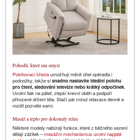
Pohodlí, které má smysl
Polohovací křesla
umožňují měnit úhel opěradla i
podnožky, takže si
snadno nastavíte ideální polohu
pro čtení, sledování televize nebo krátký odpočinek
.
Uvolní tlak na páteř, zlepší krevní oběh a podpoří
přirozené držení těla. Stačí pár minut relaxace denně a
rozdíl poznáte sami.
Masáž a teplo pro dokonalý relax
Některé modely nabízejí funkce, které z běžného sezení
dělají zážitek –
masážní mechanismus uvolní napjaté