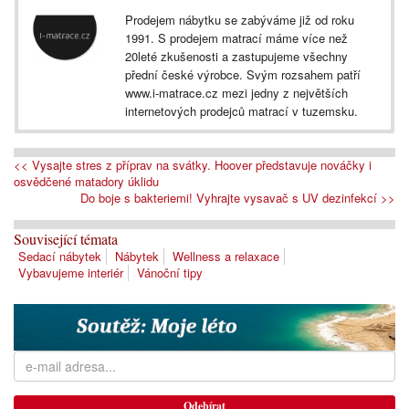
Prodejem nábytku se zabýváme již od roku
1991. S prodejem matrací máme více než
20leté zkušenosti a zastupujeme všechny
přední české výrobce. Svým rozsahem patří
www.i-matrace.cz mezi jedny z největších
internetových prodejců matrací v tuzemsku.
<< Vysajte stres z příprav na svátky. Hoover představuje nováčky i
osvědčené matadory úklidu
Do boje s bakteriemi! Vyhrajte vysavač s UV dezinfekcí >>
Související témata
Sedací nábytek
Nábytek
Wellness a relaxace
Vybavujeme interiér
Vánoční tipy
Odebírat