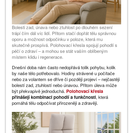
Bolesti zad, únava nebo ztuhlost po dlouhém sezení
trápí čím dál víc lidí. Přitom stačí dopřát tělu správnou
oporu a možnost odpočinku v poloze, která mu
skutečně prospívá. Polohovací křesla spojují pohodlí s
péčí o zdraví – a mohou se stát vaším oblíbeným
místem klidu i regenerace.
Dnešní doba nám často nedopřává tolik pohybu, kolik
by naše tělo potřebovalo. Hodiny strávené u počítače
nebo za volantem se dříve či později projeví – nejčastěji
bolestí zad, ztuhlostí nebo únavou. Přitom úleva může
být překvapivě jednoduchá.
Polohovací křesla
přinášejí kombinaci pohodlí a funkčnosti
, která
pomáhá tělu odpočívat přirozeněji a zdravěji.