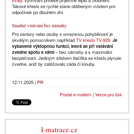
svaly
, vyhřívání přinese příjemné teplo a zklidnění.
Takové křeslo se rychle stane oblíbeným místem pro
odpočinek po dlouhém dni.
Snadné vstávání bez námahy
Pro seniory nebo osoby s omezenou pohyblivostí je
skvělým pomocníkem například
TV křeslo TV-929.
Je
vybavené výklopnou funkcí, která se při vstávání
zvedne spolu s vámi
– bez námahy a s maximální
bezpečností. Jediným stiskem tlačítka se křeslo plynule
zvedne, aniž by zatěžovalo záda či klouby.
12.11.2025
|
PR
Poslat e-mailem
|
Verze pro tisk
I-matrace.cz