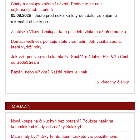
Chaty a chalupy zažívají návrat. Podívejte se na 11
nejkrásnějších interiérů
05.08.2026
- Ještě před několika lety se zdálo, že zájem o
rekreační objekty po...
Zastávka Vlkov: Chalupa, kam přijedete vlakem až před branku
Domácí wellness pořizuje stále více rodin. Jak vzniká sauna,
která vydrží roky
Jak vzít perlivou vodu kamkoliv: Soutěž o 3 lahve Fizz&Go Cool
od SodaStream
Bazén, nebo vířivka? Každý relaxuje jinak
>> všechny články
MAGAZÍN
Nová koupelna či kuchyň bez bourání? Použijte nátěr na
keramické obklady od značky Balakryl
Máte malý byt? Díky těmto tipům získáte víc použitelného