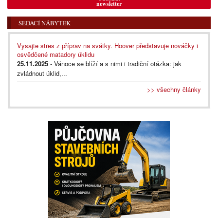
newsletter
SEDACÍ NÁBYTEK
Vysajte stres z příprav na svátky. Hoover představuje nováčky i
osvědčené matadory úklidu
25.11.2025
- Vánoce se blíží a s nimi i tradiční otázka: jak
zvládnout úklid,...
>> všechny články