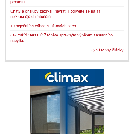
prostoru
Chaty a chalupy zažívají návrat. Podívejte se na 11
nejkrásnějších interiérů
10 největších výhod hliníkových oken
Jak zařídit terasu? Začněte správným výběrem zahradního
nábytku
>> všechny články