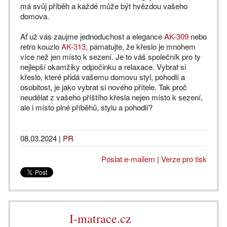
má svůj příběh a každé může být hvězdou vašeho
domova.
Ať už vás zaujme jednoduchost a elegance
AK-309
nebo
retro kouzlo
AK-313
, pamatujte, že křeslo je mnohem
více než jen místo k sezení. Je to váš společník pro ty
nejlepší okamžiky odpočinku a relaxace. Vybrat si
křeslo, které přidá vašemu domovu styl, pohodlí a
osobitost, je jako vybrat si nového přítele. Tak proč
neudělat z vašeho příštího křesla nejen místo k sezení,
ale i místo plné příběhů, stylu a pohodlí?
08.03.2024
|
PR
Poslat e-mailem
|
Verze pro tisk
I-matrace.cz