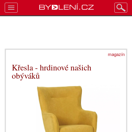
Toggle
navigation
magazín
Křesla - hrdinové našich
obýváků