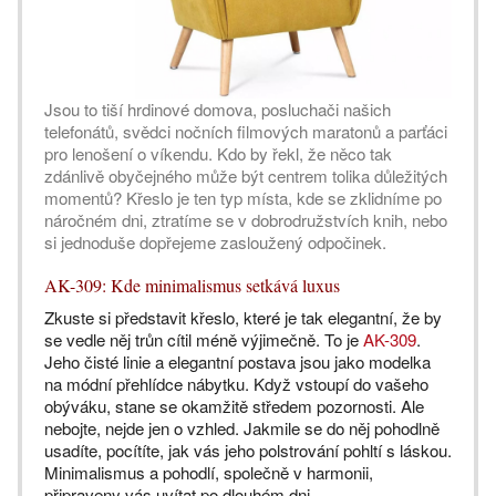
Jsou to tiší hrdinové domova, posluchači našich
telefonátů, svědci nočních filmových maratonů a parťáci
pro lenošení o víkendu. Kdo by řekl, že něco tak
zdánlivě obyčejného může být centrem tolika důležitých
momentů? Křeslo je ten typ místa, kde se zklidníme po
náročném dni, ztratíme se v dobrodružstvích knih, nebo
si jednoduše dopřejeme zasloužený odpočinek.
AK-309: Kde minimalismus setkává luxus
Zkuste si představit křeslo, které je tak elegantní, že by
se vedle něj trůn cítil méně výjimečně. To je
AK-309
.
Jeho čisté linie a elegantní postava jsou jako modelka
na módní přehlídce nábytku. Když vstoupí do vašeho
obýváku, stane se okamžitě středem pozornosti. Ale
nebojte, nejde jen o vzhled. Jakmile se do něj pohodlně
usadíte, pocítíte, jak vás jeho polstrování pohltí s láskou.
Minimalismus a pohodlí, společně v harmonii,
připraveny vás uvítat po dlouhém dni.