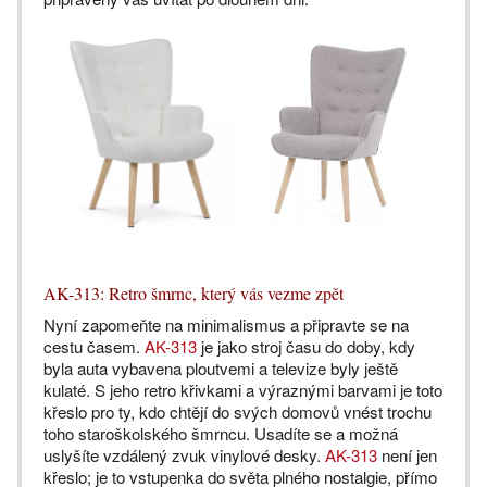
AK-313: Retro šmrnc, který vás vezme zpět
Nyní zapomeňte na minimalismus a připravte se na
cestu časem.
AK-313
je jako stroj času do doby, kdy
byla auta vybavena ploutvemi a televize byly ještě
kulaté. S jeho retro křivkami a výraznými barvami je toto
křeslo pro ty, kdo chtějí do svých domovů vnést trochu
toho staroškolského šmrncu. Usadíte se a možná
uslyšíte vzdálený zvuk vinylové desky.
AK-313
není jen
křeslo; je to vstupenka do světa plného nostalgie, přímo