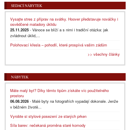
SEDACÍ NÁBYTEK
Vysajte stres z příprav na svátky. Hoover představuje nováčky i
osvědčené matadory úklidu
25.11.2025
- Vánoce se blíží a s nimi i tradiční otázka: jak
zvládnout úklid,...
Polohovací křesla – pohodlí, které prospívá vašim zádům
>> všechny články
NÁBYTEK
Máte malý byt? Díky těmto tipům získáte víc použitelného
prostoru
06.08.2026
- Malé byty na fotografiích vypadají dokonale. Jenže
v běžném životě...
Vyrobte si stylové posezení ze starých prken
Síla barev: nečekaná proměna staré komody