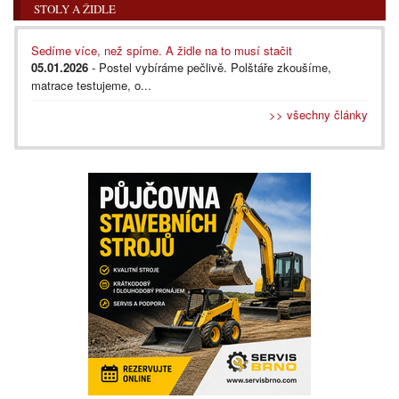
STOLY A ŽIDLE
Sedíme více, než spíme. A židle na to musí stačit
05.01.2026
- Postel vybíráme pečlivě. Polštáře zkoušíme,
matrace testujeme, o...
>> všechny články