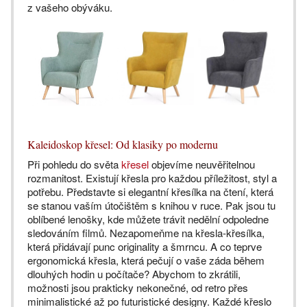
z vašeho obýváku.
Kaleidoskop křesel: Od klasiky po modernu
Při pohledu do světa
křesel
objevíme neuvěřitelnou
rozmanitost. Existují křesla pro každou příležitost, styl a
potřebu. Představte si elegantní křesílka na čtení, která
se stanou vaším útočištěm s knihou v ruce. Pak jsou tu
oblíbené lenošky, kde můžete trávit nedělní odpoledne
sledováním filmů. Nezapomeňme na křesla-křesílka,
která přidávají punc originality a šmrncu. A co teprve
ergonomická křesla, která pečují o vaše záda během
dlouhých hodin u počítače? Abychom to zkrátili,
možnosti jsou prakticky nekonečné, od retro přes
minimalistické až po futuristické designy. Každé křeslo