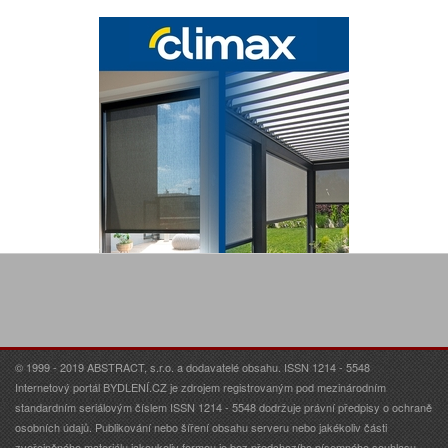
© 1999 - 2019 ABSTRACT, s.r.o. a dodavatelé obsahu. ISSN 1214 - 5548
Internetový portál BYDLENÍ.CZ je zdrojem registrovaným pod mezinárodním
standardním seriálovým číslem ISSN 1214 - 5548 dodržuje právní předpisy o ochraně
osobních údajů. Publikování nebo šíření obsahu serveru nebo jakékoliv části
zveřejněného materiálu jakoukoliv formou je bez předchozího písemného souhlasu