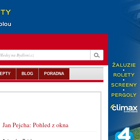
EPTY
BLOG
PORADNA
Jan Pejcha: Pohled z okna