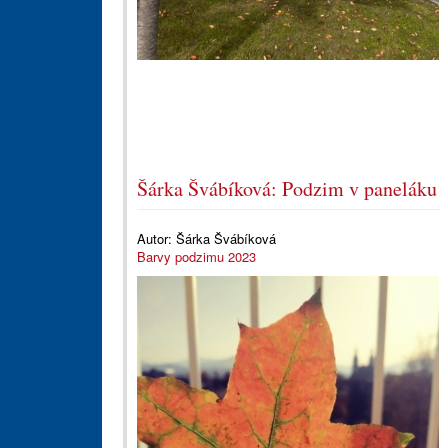
Šárka Švábíková: Podzim v paneláku
Autor:
Šárka Švábíková
Barvy podzimu 2023