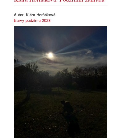
Autor:
Klára Horňáková
Barvy podzimu 2023