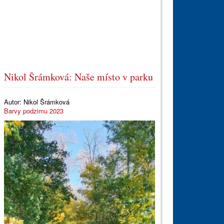
Nikol Šrámková: Naše místo v parku
Autor:
Nikol Šrámková
Barvy podzimu 2023