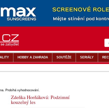
ALITY
HOBBY A ZAHRADA
SOUTĚŽE
SERIÁLY
REC
a. Probíhá vyhodnocování.
Zdeňka Horňáková: Podzimní
kouzelný les