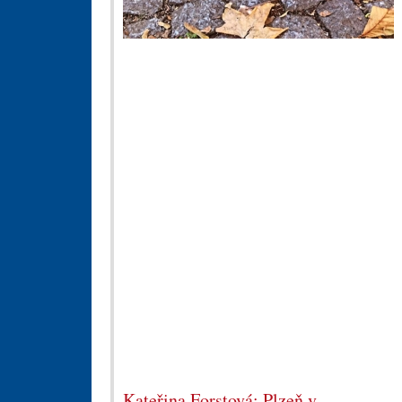
Kateřina Forstová: Plzeň v