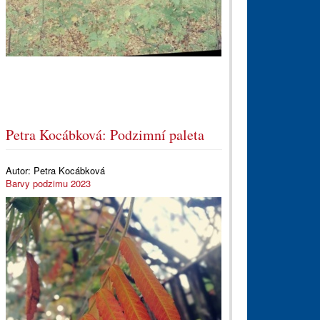
Petra Kocábková: Podzimní paleta
Autor:
Petra Kocábková
Barvy podzimu 2023