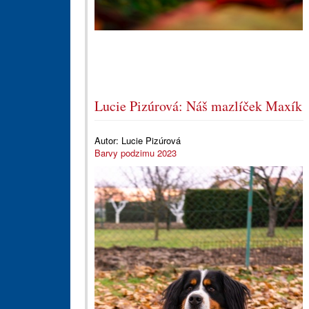
Lucie Pizúrová: Náš mazlíček Maxík
Autor:
Lucie Pizúrová
Barvy podzimu 2023