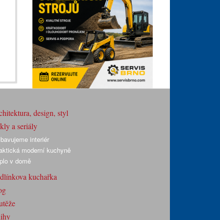
hitektura, design, styl
ly a seriály
bavujeme interiér
aktická moderní kuchyně
plo v domě
dlínkova kuchařka
og
utěže
ihy