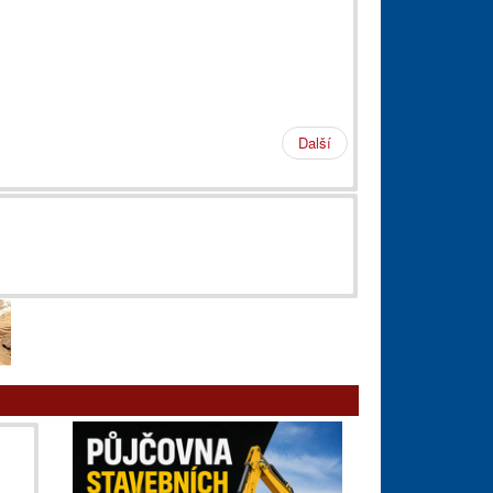
Další