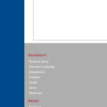
Stavebnictví
Rodinné domy
Stavební materiály
Zateplování
Podlahy
Dveře
Okna
Realizace
Interiér
Kuchyně