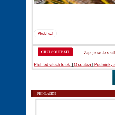
Předchozí
CHCI SOUTĚŽIT
Zapojte se do so
Přehled všech fotek
|
O soutěži
|
Podmínky 
PŘIHLÁŠENÍ