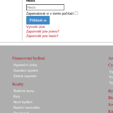
Heslo
Zapamatovat si v tomto počítači
Přihlásit se
Vytvořit účet
Zapomněli jste jméno?
Zapomněli jste heslo?
Financování bydlení
Arc
Cyk
Hypoteční úvěry
Stavební spoření
Vy
Zelená úsporám
Pr
Te
Reality
By
Rodinné domy
Byty
Bl
Nové bydlení
So
Realitní kanceláře
Kn
Developeři