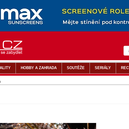
ALITY
HOBBY A ZAHRADA
SOUTĚŽE
SERIÁLY
REC
a