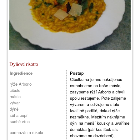
Dýňové risotto
Ingredience
Postup
Cibulku na jemno nakrájenou
rýže Arborio
osmahneme na troše másla,
cibule
zasypeme rýží Arborio a chvíli
máslo
spolu restujeme. Poté zalijeme
vývar
vývarem a udržujeme stále
dýně
kvalitně podlité, dokud rýže
sůl a pepř
nezměkne. Mezitím nakrájíme
suché víno
dýni na menší kousky a uvaříme
doměkka (pár kostiček sis
parmazán a rukola
chováme na dozdobení),