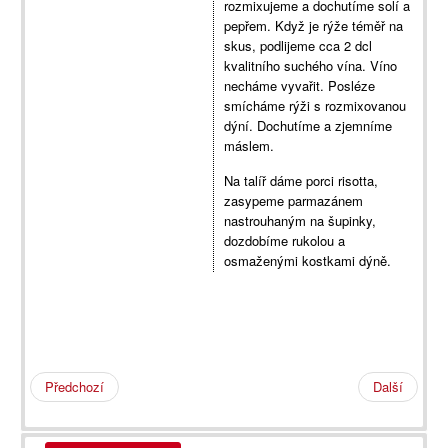
rozmixujeme a dochutíme solí a
pepřem. Když je rýže téměř na
skus, podlijeme cca 2 dcl
kvalitního suchého vína. Víno
necháme vyvařit. Posléze
smícháme rýži s rozmixovanou
dýní. Dochutíme a zjemníme
máslem.
Na talíř dáme porci risotta,
zasypeme parmazánem
nastrouhaným na šupinky,
dozdobíme rukolou a
osmaženými kostkami dýně.
Předchozí
Další