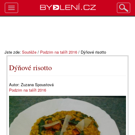
Toggle
navigation
Jste zde:
Soutěže
/
Podzim na talíři 2016
/
Dýňové risotto
Dýňové risotto
Autor:
Zuzana Spoustová
Podzim na talíři 2016