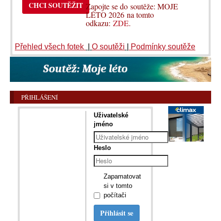
CHCI SOUTĚŽIT
Zapojte se do soutěže: MOJE
LÉTO 2026 na tomto
odkazu:
ZDE
.
Přehled všech fotek
|
O soutěži
|
Podmínky soutěže
PŘIHLÁŠENÍ
Uživatelské
jméno
Heslo
Zapamatovat
si v tomto
počítači
Přihlásit se