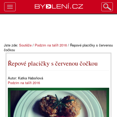
Toggle
navigation
Jste zde:
Soutěže
/
Podzim na talíři 2016
/
Řepové placičky s červenou
čočkou
Řepové placičky s červenou čočkou
Autor:
Katka Haboňová
Podzim na talíři 2016