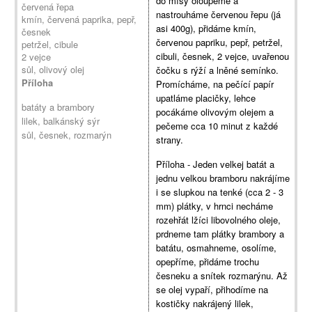
do mísy oloupeme a
červená řepa
nastrouháme červenou řepu (já
kmín, červená paprika, pepř,
asi 400g), přidáme kmín,
česnek
červenou papriku, pepř, petržel,
petržel, cibule
cibuli, česnek, 2 vejce, uvařenou
2 vejce
sůl, olivový olej
čočku s rýží a lněné semínko.
Příloha
Promícháme, na pečící papír
upatláme placičky, lehce
batáty a brambory
pocákáme olivovým olejem a
lilek, balkánský sýr
pečeme cca 10 minut z každé
sůl, česnek, rozmarýn
strany.
Příloha - Jeden velkej batát a
jednu velkou bramboru nakrájíme
i se slupkou na tenké (cca 2 - 3
mm) plátky, v hrnci necháme
rozehřát lžíci libovolného oleje,
prdneme tam plátky brambory a
batátu, osmahneme, osolíme,
opepříme, přidáme trochu
česneku a snítek rozmarýnu. Až
se olej vypaří, přihodíme na
kostičky nakrájený lilek,