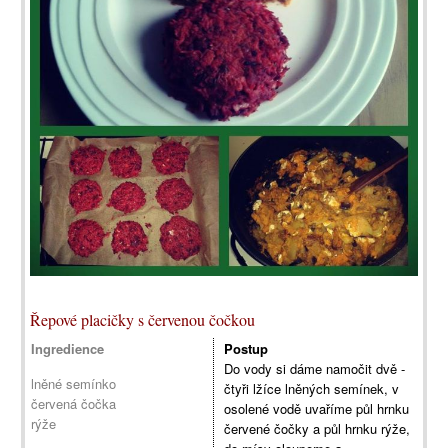
Řepové placičky s červenou čočkou
Ingredience
Postup
Do vody si dáme namočit dvě -
lněné semínko
čtyři lžíce lněných semínek, v
červená čočka
osolené vodě uvaříme půl hrnku
rýže
červené čočky a půl hrnku rýže,