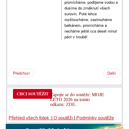
promícháme, podlijeme vodou a
dusíme do změknutí všech
surovin. Poté lehce
rozštoucháme, zastrouháme
balkánem, promícháme a
necháme ještě cca deset minut
péct v troubě!
Předchozí
Další
CHCI SOUTĚŽIT
Zapojte se do soutěže: MOJE
LÉTO 2026 na tomto
odkazu:
ZDE
.
Přehled všech fotek
|
O soutěži
|
Podmínky soutěže