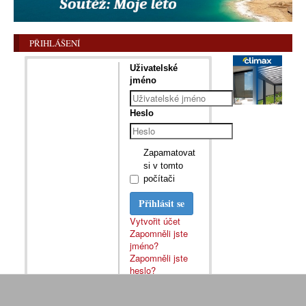
PŘIHLÁŠENÍ
Uživatelské
jméno
Heslo
Zapamatovat
si v tomto
počítači
Přihlásit se
Vytvořit účet
Zapomněli jste
jméno?
Zapomněli jste
heslo?