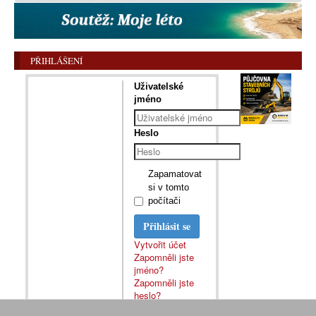
PŘIHLÁŠENÍ
Uživatelské
jméno
Heslo
Zapamatovat
si v tomto
počítači
Přihlásit se
Vytvořit účet
Zapomněli jste
jméno?
Zapomněli jste
heslo?