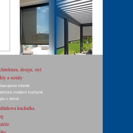
hitektura, design, styl
ly a seriály
bavujeme interiér
aktická moderní kuchyně
plo v domě
dlínkova kuchařka
og
utěže
ihy