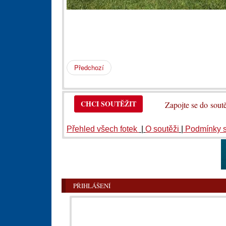
Předchozí
CHCI SOUTĚŽIT
Zapojte se do so
Přehled všech fotek
|
O soutěži
|
Podmínky 
PŘIHLÁŠENÍ