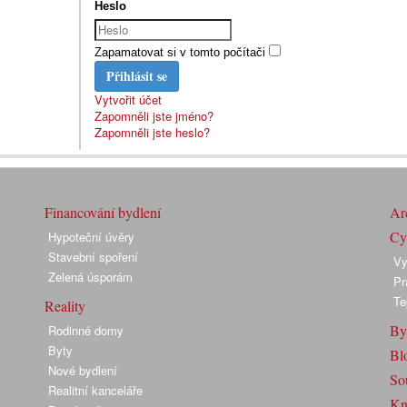
Heslo
Zapamatovat si v tomto počítači
Přihlásit se
Vytvořit účet
Zapomněli jste jméno?
Zapomněli jste heslo?
Financování bydlení
Arc
Cyk
Hypoteční úvěry
Stavební spoření
Vy
Zelená úsporám
Pr
Te
Reality
By
Rodinné domy
Byty
Bl
Nové bydlení
So
Realitní kanceláře
Kn