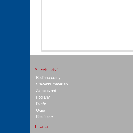
Stavebnictví
Rodinné domy
Stavební materiály
Zateplování
Podlahy
Dveře
Okna
Realizace
Interiér