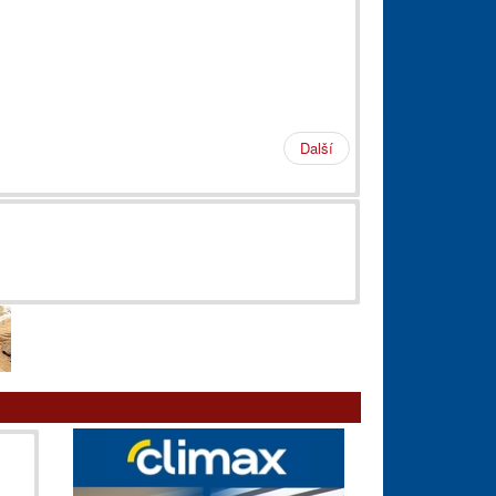
Další