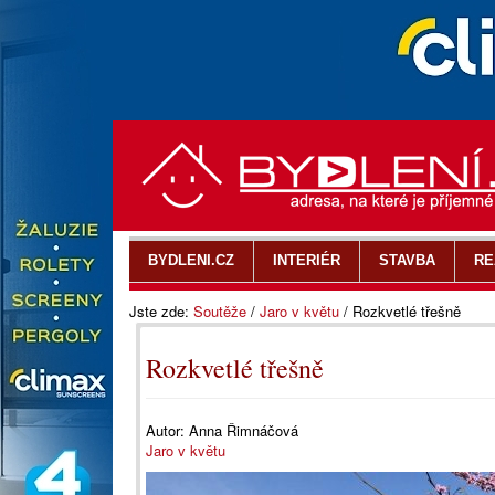
BYDLENI.CZ
INTERIÉR
STAVBA
RE
Jste zde:
Soutěže
/
Jaro v květu
/
Rozkvetlé třešně
Rozkvetlé třešně
Autor:
Anna Řimnáčová
Jaro v květu