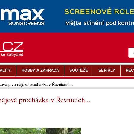
ALITY
HOBBY A ZAHRADA
SOUTĚŽE
SERIÁLY
REC
ková prvomájová procházka v Řevnicích...
ájová procházka v Řevnicích...