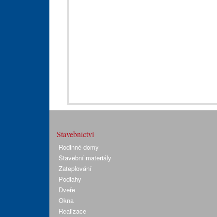
Stavebnictví
Rodinné domy
Stavební materiály
Zateplování
Podlahy
Dveře
Okna
Realizace