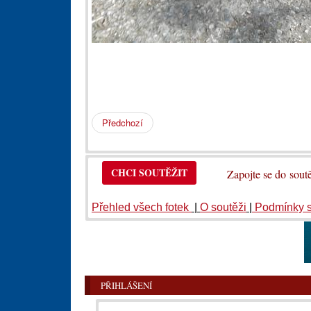
Předchozí
CHCI SOUTĚŽIT
Zapojte se do so
Přehled všech fotek
|
O soutěži
|
Podmínky 
PŘIHLÁŠENÍ