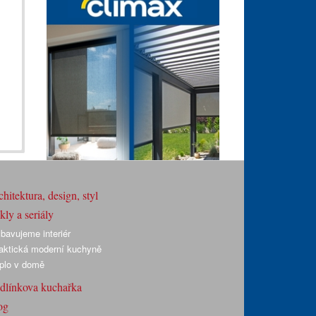
hitektura, design, styl
ly a seriály
bavujeme interiér
aktická moderní kuchyně
plo v domě
dlínkova kuchařka
og