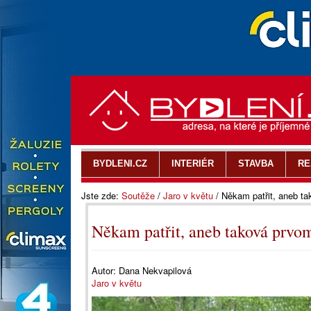
BYDLENI.CZ
INTERIÉR
STAVBA
RE
Jste zde:
Soutěže
/
Jaro v květu
/
Někam patřit, aneb ta
Někam patřit, aneb taková prvom
Autor:
Dana Nekvapilová
Jaro v květu