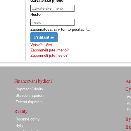
Uživatelské jméno
Heslo
Zapamatovat si v tomto počítači
Přihlásit se
Vytvořit účet
Zapomněli jste jméno?
Zapomněli jste heslo?
Financování bydlení
Arc
Cyk
Hypoteční úvěry
Stavební spoření
Vy
Zelená úsporám
Pr
Te
Reality
By
Rodinné domy
Byty
Bl