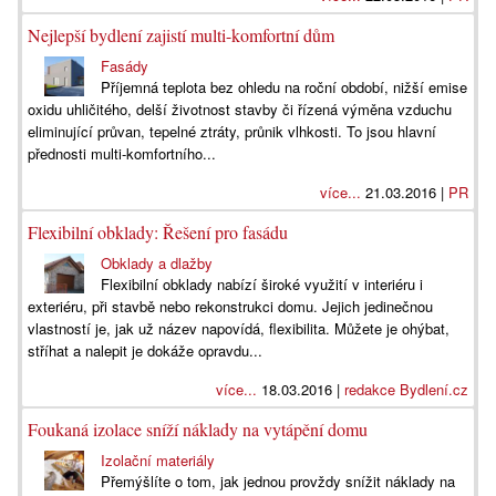
Nejlepší bydlení zajistí multi-komfortní dům
Fasády
Příjemná teplota bez ohledu na roční období, nižší emise
oxidu uhličitého, delší životnost stavby či řízená výměna vzduchu
eliminující průvan, tepelné ztráty, průnik vlhkosti. To jsou hlavní
přednosti multi-komfortního...
více...
21.03.2016 |
PR
Flexibilní obklady: Řešení pro fasádu
Obklady a dlažby
Flexibilní obklady nabízí široké využití v interiéru i
exteriéru, při stavbě nebo rekonstrukci domu. Jejich jedinečnou
vlastností je, jak už název napovídá, flexibilita. Můžete je ohýbat,
stříhat a nalepit je dokáže opravdu...
více...
18.03.2016 |
redakce Bydlení.cz
Foukaná izolace sníží náklady na vytápění domu
Izolační materiály
Přemýšlíte o tom, jak jednou provždy snížit náklady na