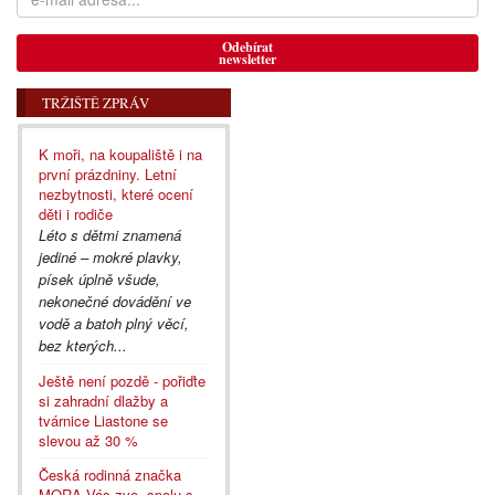
Odebírat
newsletter
TRŽIŠTĚ ZPRÁV
K moři, na koupaliště i na
první prázdniny. Letní
nezbytnosti, které ocení
děti i rodiče
Léto s dětmi znamená
jediné – mokré plavky,
písek úplně všude,
nekonečné dovádění ve
vodě a batoh plný věcí,
bez kterých...
Ještě není pozdě - pořiďte
si zahradní dlažby a
tvárnice Liastone se
slevou až 30 %
Česká rodinná značka
MORA Vás zve, spolu s