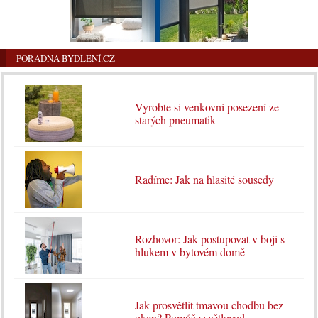
PORADNA BYDLENÍ.CZ
Vyrobte si venkovní posezení ze
starých pneumatik
Radíme: Jak na hlasité sousedy
Rozhovor: Jak postupovat v boji s
hlukem v bytovém domě
Jak prosvětlit tmavou chodbu bez
oken? Pomůže světlovod