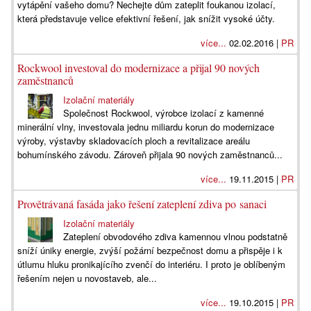
vytápění vašeho domu? Nechejte dům zateplit foukanou izolací,
která představuje velice efektivní řešení, jak snížit vysoké účty.
více...
02.02.2016 |
PR
Rockwool investoval do modernizace a přijal 90 nových
zaměstnanců
Izolační materiály
Společnost Rockwool, výrobce izolací z kamenné
minerální vlny, investovala jednu miliardu korun do modernizace
výroby, výstavby skladovacích ploch a revitalizace areálu
bohumínského závodu. Zároveň přijala 90 nových zaměstnanců...
více...
19.11.2015 |
PR
Provětrávaná fasáda jako řešení zateplení zdiva po sanaci
Izolační materiály
Zateplení obvodového zdiva kamennou vlnou podstatně
sníží úniky energie, zvýší požární bezpečnost domu a přispěje i k
útlumu hluku pronikajícího zvenčí do interiéru. I proto je oblíbeným
řešením nejen u novostaveb, ale...
více...
19.10.2015 |
PR