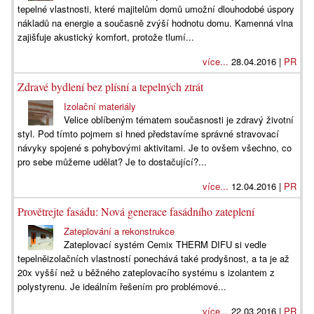
tepelné vlastnosti, které majitelům domů umožní dlouhodobé úspory
nákladů na energie a současně zvýší hodnotu domu. Kamenná vlna
zajišťuje akustický komfort, protože tlumí...
více...
28.04.2016 |
PR
Zdravé bydlení bez plísní a tepelných ztrát
Izolační materiály
Velice oblíbeným tématem současnosti je zdravý životní
styl. Pod tímto pojmem si hned představíme správné stravovací
návyky spojené s pohybovými aktivitami. Je to ovšem všechno, co
pro sebe můžeme udělat? Je to dostačující?...
více...
12.04.2016 |
PR
Provětrejte fasádu: Nová generace fasádního zateplení
Zateplování a rekonstrukce
Zateplovací systém Cemix THERM DIFU si vedle
tepelněizolačních vlastností ponechává také prodyšnost, a ta je až
20x vyšší než u běžného zateplovacího systému s izolantem z
polystyrenu. Je ideálním řešením pro problémové...
více...
22.03.2016 |
PR