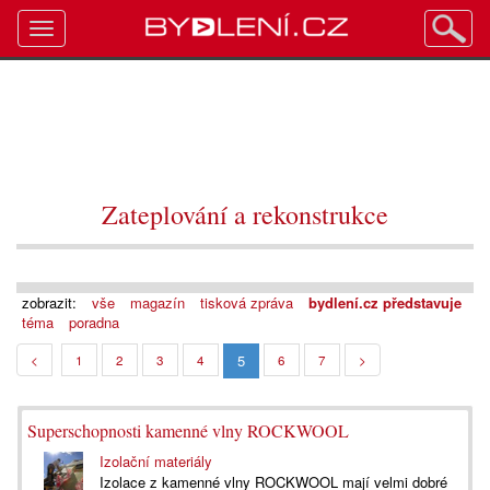
Toggle
navigation
Zateplování a rekonstrukce
zobrazit:
vše
magazín
tisková zpráva
bydlení.cz představuje
téma
poradna
5
<
1
2
3
4
6
7
>
Superschopnosti kamenné vlny ROCKWOOL
Izolační materiály
Izolace z kamenné vlny ROCKWOOL mají velmi dobré