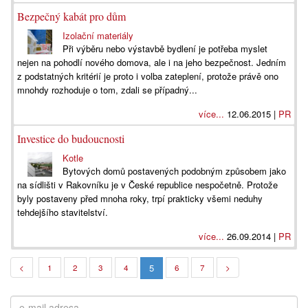
Bezpečný kabát pro dům
Izolační materiály
Při výběru nebo výstavbě bydlení je potřeba myslet
nejen na pohodlí nového domova, ale i na jeho bezpečnost. Jedním
z podstatných kritérií je proto i volba zateplení, protože právě ono
mnohdy rozhoduje o tom, zdali se případný...
více...
12.06.2015 |
PR
Investice do budoucnosti
Kotle
Bytových domů postavených podobným způsobem jako
na sídlišti v Rakovníku je v České republice nespočetně. Protože
byly postaveny před mnoha roky, trpí prakticky všemi neduhy
tehdejšího stavitelství.
více...
26.09.2014 |
PR
5
<
1
2
3
4
6
7
>