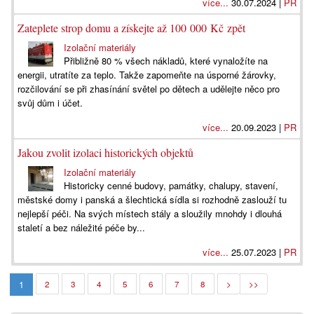
více...
30.07.2024 |
PR
Zateplete strop domu a získejte až 100 000 Kč zpět
Izolační materiály
Přibližně 80 % všech nákladů, které vynaložíte na
energii, utratíte za teplo. Takže zapomeňte na úsporné žárovky,
rozčilování se při zhasínání světel po dětech a udělejte něco pro
svůj dům i účet.
více...
20.09.2023 |
PR
Jakou zvolit izolaci historických objektů
Izolační materiály
Historicky cenné budovy, památky, chalupy, stavení,
městské domy i panská a šlechtická sídla si rozhodně zaslouží tu
nejlepší péči. Na svých místech stály a sloužily mnohdy i dlouhá
staletí a bez náležité péče by...
více...
25.07.2023 |
PR
1
2
3
4
5
6
7
8
>
>>