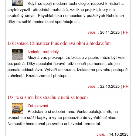
Když se spojí moderní technologie, respekt k historii a
chytré využití přírodních materiálů, vznikne projekt, který má
skutečný smysl. Psychiatrická nemocnice v pražských Bohnicích
díky rozsáhlé modernizaci spotřebuje o...
více...
26.11.2025 |
PR
Jak izolace Climatizer Plus odolává ohni a hlodavcům
Izolační materiály
Možná vás překvapí, že izolace z papíru může být velmi
bezpečná. Díky speciální úpravě totiž nehoří plamenem, ale jen
pomalu oddoutnává. Vytvoří se krusta, izolace na povrchu postupně
zuhelnatí. Krusta zamezí přístupu...
více...
22.10.2025 |
PR
Užijte si zimu bez strachu z účtů za topení
Zateplování
Představte si sobotní ráno. Venku poletuje sníh, na
oknech se sráží kapky a vy se probouzíte do vyhřáté ložnice.
Nemusíte hned sahat po svetru ani zvedat termostat.
více...
14.10.2025