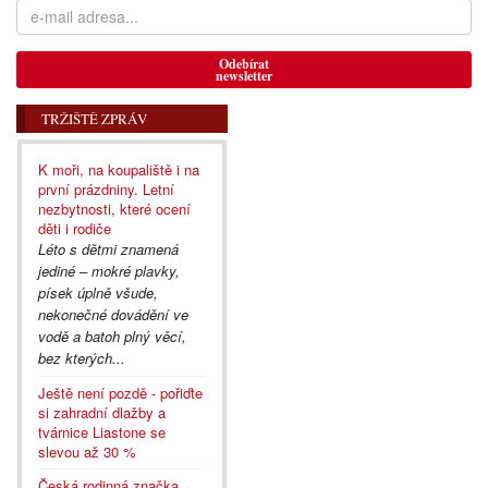
Odebírat
newsletter
TRŽIŠTĚ ZPRÁV
K moři, na koupaliště i na
první prázdniny. Letní
nezbytnosti, které ocení
děti i rodiče
Léto s dětmi znamená
jediné – mokré plavky,
písek úplně všude,
nekonečné dovádění ve
vodě a batoh plný věcí,
bez kterých...
Ještě není pozdě - pořiďte
si zahradní dlažby a
tvárnice Liastone se
slevou až 30 %
Česká rodinná značka