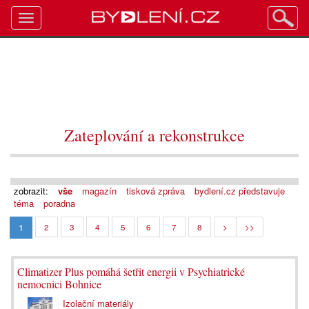
Toggle
navigation
Zateplování a rekonstrukce
zobrazit:
vše
magazín
tisková zpráva
bydlení.cz představuje
téma
poradna
1
2
3
4
5
6
7
8
>
>>
Climatizer Plus pomáhá šetřit energii v Psychiatrické
nemocnici Bohnice
Izolační materiály