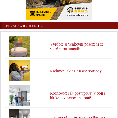
PORADNA BYDLENÍ.CZ
Vyrobte si venkovní posezení ze
starých pneumatik
Radíme: Jak na hlasité sousedy
Rozhovor: Jak postupovat v boji s
hlukem v bytovém domě
Jak prosvětlit tmavou chodbu bez