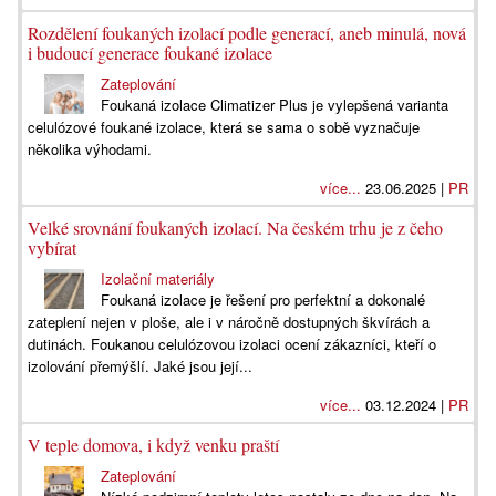
Rozdělení foukaných izolací podle generací, aneb minulá, nová
i budoucí generace foukané izolace
Zateplování
Foukaná izolace Climatizer Plus je vylepšená varianta
celulózové foukané izolace, která se sama o sobě vyznačuje
několika výhodami.
více...
23.06.2025 |
PR
Velké srovnání foukaných izolací. Na českém trhu je z čeho
vybírat
Izolační materiály
Foukaná izolace je řešení pro perfektní a dokonalé
zateplení nejen v ploše, ale i v náročně dostupných škvírách a
dutinách. Foukanou celulózovou izolaci ocení zákazníci, kteří o
izolování přemýšlí. Jaké jsou její...
více...
03.12.2024 |
PR
V teple domova, i když venku praští
Zateplování