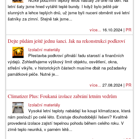
Nízké podzimní teploty letos nastaly ze dne na den. Na
letní šaty jsme hned vytáhli teplé bundy. I když bylo ještě pár
slunných a lehce teplých dnů, už jsme byli nuceni obměnit své letní
šatníky za zimní. Stejně tak jsme...
více...
16.10.2024 |
PR
Dejte půdám ještě jednu šanci. Jak na rekonstrukci podkroví
Izolační materiály
Přestavba podkroví přináší řadu starostí a finančních
výdajů. Zohledňujeme výškový limit objektu, osvětlení, okna,
střešní vikýře, v historických částech musíme dbát na požadavky
památkové péče. Nutné je...
více...
27.08.2024 |
PR
Climatizer Plus: Foukaná izolace zabrání letním vedrům
Izolační materiály
Vysoké letní teploty nabádají ke koupi klimatizace, která
nám poslouží po celé léto. Existuje dlouhodobější řešení? Kvalitně
provedená izolace zajistí tepelnou pohodu během celého roku. V
zimě teplo neuniká, v parném létě...