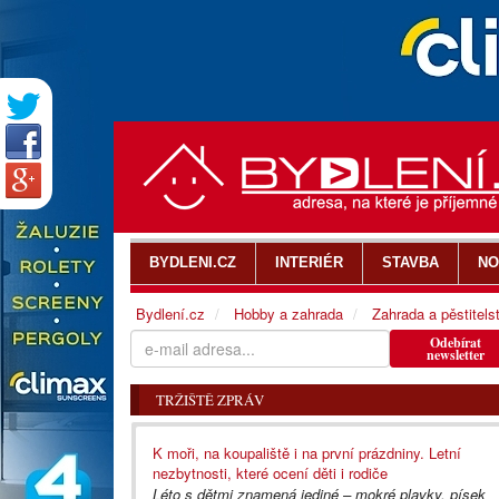
BYDLENI.CZ
INTERIÉR
STAVBA
NO
Bydlení.cz
Hobby a zahrada
Zahrada a pěstitels
Odebírat
newsletter
TRŽIŠTĚ ZPRÁV
K moři, na koupaliště i na první prázdniny. Letní
nezbytnosti, které ocení děti i rodiče
Léto s dětmi znamená jediné – mokré plavky, písek