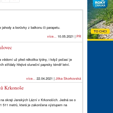
 jahody a borůvky z balkonu či parapetu.
více...
10.05.2021 |
PR
ulovec
na vědomí už před několika týdny, i když počasí je
níh střídaly hřejivé sluneční paprsky téměř letní.
více...
22.04.2021 |
Jitka Skorkovská
mů Krkonoše
na okraji Janských Lázní v Krkonoších. Jedná se o
 1 511 metrů, která je zakončena výstupem na