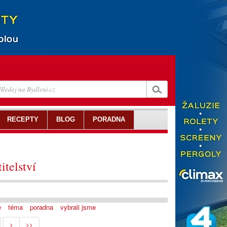
RECEPTY
BLOG
PORADNA
itelství
e
téma
poradna
vybrali jsme
>
>>