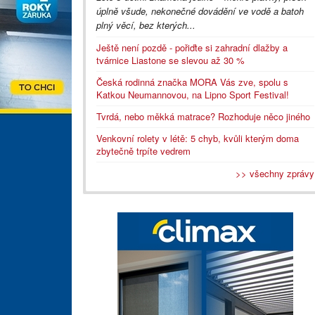
úplně všude, nekonečné dovádění ve vodě a batoh
plný věcí, bez kterých...
Ještě není pozdě - pořiďte si zahradní dlažby a
tvárnice Liastone se slevou až 30 %
Česká rodinná značka MORA Vás zve, spolu s
Katkou Neumannovou, na Lipno Sport Festival!
Tvrdá, nebo měkká matrace? Rozhoduje něco jiného
Venkovní rolety v létě: 5 chyb, kvůli kterým doma
zbytečně trpíte vedrem
>> všechny zprávy