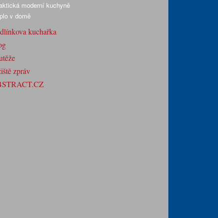
aktická moderní kuchyně
plo v domě
dlínkova kuchařka
og
utěže
iště zpráv
BSTRACT.CZ