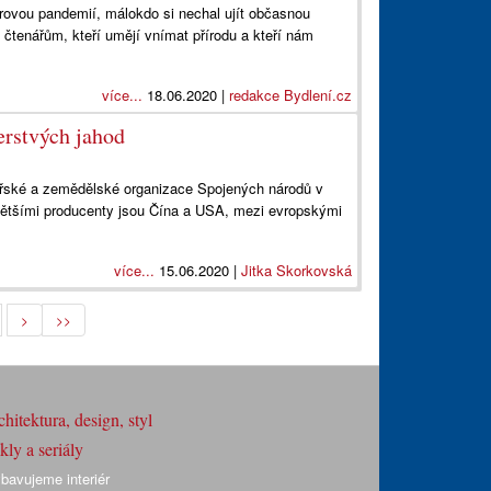
irovou pandemií, málokdo si nechal ujít občasnou
tenářům, kteří umějí vnímat přírodu a kteří nám
více...
18.06.2020 |
redakce Bydlení.cz
erstvých jahod
nářské a zemědělské organizace Spojených národů v
jvětšími producenty jsou Čína a USA, mezi evropskými
více...
15.06.2020 |
Jitka Skorkovská
>
>>
hitektura, design, styl
ly a seriály
bavujeme interiér