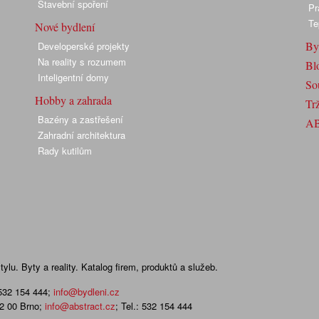
Stavební spoření
Pr
Te
Nové bydlení
By
Developerské projekty
Na reality s rozumem
Bl
Inteligentní domy
So
Hobby a zahrada
Trž
Bazény a zastřešení
A
Zahradní architektura
Rady kutilům
lu. Byty a reality. Katalog firem, produktů a služeb.
 532 154 444
;
info@bydleni.cz
02 00 Brno;
info@abstract.cz
; Tel.: 532 154 444