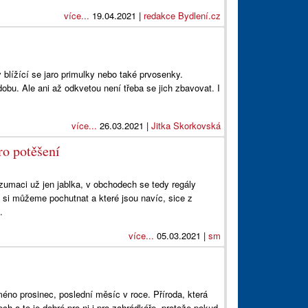
více...
19.04.2021 |
redakce Bydlení.cz
 blížící se jaro primulky nebo také prvosenky.
obu. Ale ani až odkvetou není třeba se jich zbavovat. I
více...
26.03.2021 |
Jitka Skorkovská
ro potěšení
umaci už jen jablka, v obchodech se tedy regály
h si můžeme pochutnat a které jsou navíc, sice z
.
více...
05.03.2021 |
sm
méno prosinec, poslední měsíc v roce. Příroda, která
ech a to je dobré pro ni i pro zahrádkáře, protože pokud