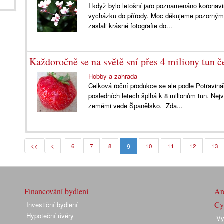
I když bylo letošní jaro poznamenáno koronav
vycházku do přírody. Moc děkujeme pozorným č
zaslali krásné fotografie do...
Každoročně se na světě sní přes 4 miliony tun č
Hobby a zahrada
Celková roční produkce se ale podle Potravi
posledních letech šplhá k 8 milionům tun. Ne
zeměmi vede Španělsko. Zda...
9
<<
<
6
7
8
10
11
12
13
Financování bydlení
Arc
Cyk
Investiční bydlení
Hypoteční úvěry
Vy