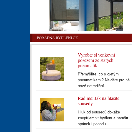
PORADNA BYDLENÍ.CZ
Vyrobte si venkovní
posezení ze starých
pneumatik
Přemýšlíte, co s ojetými
pneumatikami? Najděte pro ně
nové netradiční...
Radíme: Jak na hlasité
sousedy
Hluk od sousedů dokáže
znepříjemnit bydlení a narušit
spánek i pohodu...