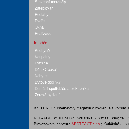
Stavební materiály
Zateplování
Podlahy
Dveře
Okna
Realizace
Interiér
Kuchyně
Koupelny
Ložnice
Dětský pokoj
Nábytek
Bytové doplňky
Domácí spotřebiče a elektronika
Zdravé bydlení
BYDLENI.CZ
Internetový magazín o bydlení a životním sty
REDAKCE BYDLENI.CZ:
Kotlářská 5, 602 00 Brno;
tel.:
Provozovatel serveru:
ABSTRACT s.r.o.
; Kotlářská 5, 6