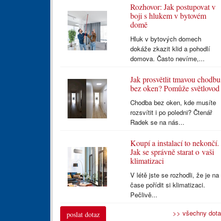
Rozhovor: Jak postupovat v
boji s hlukem v bytovém
domě
Hluk v bytových domech
dokáže zkazit klid a pohodlí
domova. Často nevíme,...
Jak prosvětlit tmavou chodbu
bez oken? Pomůže světlovod
Chodba bez oken, kde musíte
rozsvítit i po poledni? Čtenář
Radek se na nás...
Koupí a instalací to nekončí.
Jak se správně starat o vaši
klimatizaci
V létě jste se rozhodli, že je na
čase pořídit si klimatizaci.
Pečlivě...
>> všechny dot
poslat dotaz