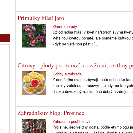
Primulky hlásí jaro
Zimní zahrady
Už od ledna hlásí v květinářstvích svými květy
Většinou kvetou bohatě, ale poměrně krátkou d
když se většinou pěstují...
Citrusy - plody pro zdraví a osvěžení, rostliny p
Hobby a zahrada
Z domácího ovoce zbývají touto dobou ke konz
zaplnily většinou citrusovými plody, na kterýc
daleka dovezeným, nicméně dobrým zdrojem..
Zahradníkův blog: Prosinec
Zahrada a pěstitelství
Pro siné, šedivé dny dostal podle etymologů j
k nám byla od jara tolik štědrá, dopřává si odd