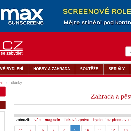
VÉ BYDLENÍ
HOBBY A ZAHRADA
SOUTĚŽE
SERIÁLY
tví
články
Zahrada a pěst
zobrazit:
vše
magazín
tisková zpráva
bydlení.cz představuj
9
<<
<
6
7
8
10
11
12
13