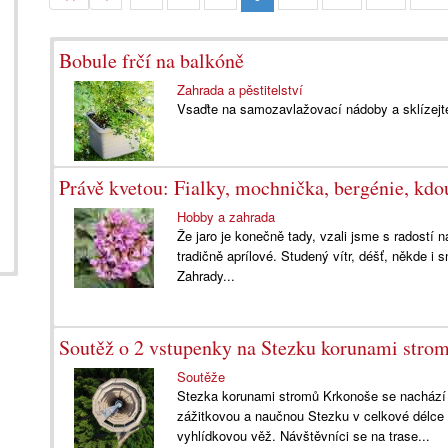
Bobule frčí na balkóně
Zahrada a pěstitelství
Vsaďte na samozavlažovací nádoby a sklízejte
Právě kvetou: Fialky, mochnička, bergénie, kdo
Hobby a zahrada
Že jaro je konečně tady, vzali jsme s radostí 
tradičně aprílové. Studený vítr, déšť, někde i s
Zahrady...
Soutěž o 2 vstupenky na Stezku korunami stro
Soutěže
Stezka korunami stromů Krkonoše se nachází 
zážitkovou a naučnou Stezku v celkové délce
vyhlídkovou věž. Návštěvníci se na trase...