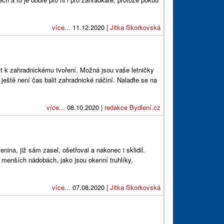
více...
11.12.2020 |
Jitka Skorkovská
ost k zahradnickému tvoření. Možná jsou vaše letničky
ještě není čas balit zahradnické náčiní. Nalaďte se na
více...
08.10.2020 |
redakce Bydlení.cz
enina, již sám zasel, ošetřoval a nakonec i sklidil.
 menších nádobách, jako jsou okenní truhlíky,
více...
07.08.2020 |
Jitka Skorkovská