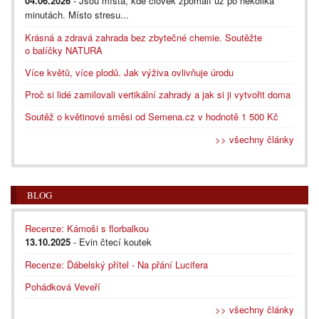
04.06.2026
- Jsou místa, kde člověk zpomalí už po několika
minutách. Místo stresu...
Krásná a zdravá zahrada bez zbytečné chemie. Soutěžte
o balíčky NATURA
Více květů, více plodů. Jak výživa ovlivňuje úrodu
Proč si lidé zamilovali vertikální zahrady a jak si ji vytvořit doma
Soutěž o květinové směsi od Semena.cz v hodnotě 1 500 Kč
>> všechny články
BLOG
Recenze: Kámoši s florbalkou
13.10.2025
- Evin čtecí koutek
Recenze: Ďábelský přítel - Na přání Lucifera
Pohádková Veveří
>> všechny články