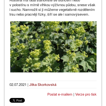
v polostínu s mírně vlhkou výživnou půdou, snese však
i sucho. Namnožit si ji můžeme vegetativně rozdělením
trsu nebo pracněji řízky, šíří se ale i samovýsevem.
02.07.2021
|
Jitka Skorkovská
Poslat e-mailem
|
Verze pro tisk