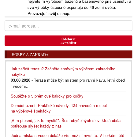
největším výrobcem bazénů a bazénového příslušenství a
své výrobky úspěšně exportuje do 46 zemí světa.
Provozuje i svůj e-shop.
Odebírat
newsletter
HOBBY A ZAHRADA
Jak zařídit terasu? Začněte správným výběrem zahradního
nábytku
03.08.2026
- Terasa může být místem pro ranní kávu, letní oběd
i večerní...
Soutěžte o 3 prémiové balíčky pro kočky
Domácí uzení: Praktické návody, 134 návodů a recept
na výběrové špekáčky
„Vím přesně, jak to myslíš". Šest obyčejných slov, která občas
potřebuje slyšet každý z nás
Jedna miska s vodou dokáže víc, než si myslíte. V horkém létě