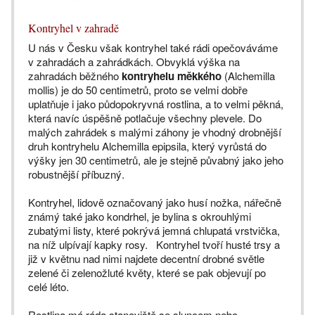
Kontryhel v zahradě
U nás v Česku však kontryhel také rádi opečováváme
v zahradách a zahrádkách. Obvyklá výška na
zahradách běžného
kontryhelu měkkého
(Alchemilla
mollis) je do 50 centimetrů, proto se velmi dobře
uplatňuje i jako půdopokryvná rostlina, a to velmi pěkná,
která navíc úspěšně potlačuje všechny plevele. Do
malých zahrádek s malými záhony je vhodný drobnější
druh kontryhelu Alchemilla epipsila, který vyrůstá do
výšky jen 30 centimetrů, ale je stejně půvabný jako jeho
robustnější příbuzný.
Kontryhel, lidově označovaný jako husí nožka, nářečně
známý také jako kondrhel, je bylina s okrouhlými
zubatými listy, které pokrývá jemná chlupatá vrstvička,
na níž ulpívají kapky rosy. Kontryhel tvoří husté trsy a
již v květnu nad nimi najdete decentní drobné světle
zelené či zelenožluté květy, které se pak objevují po
celé léto.
Rostlina má ráda stanoviště se sluncem nebo