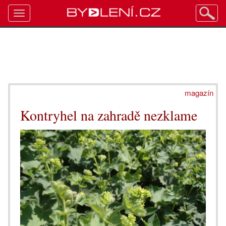
Toggle
navigation
magazín
Kontryhel na zahradě nezklame