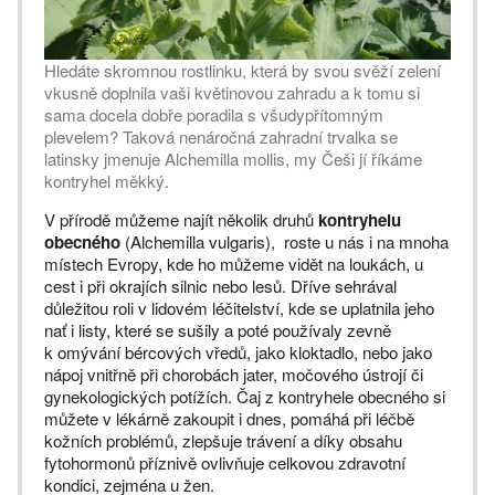
Hledáte skromnou rostlinku, která by svou svěží zelení
vkusně doplnila vaši květinovou zahradu a k tomu si
sama docela dobře poradila s všudypřítomným
plevelem? Taková nenáročná zahradní trvalka se
latinsky jmenuje Alchemilla mollis, my Češi jí říkáme
kontryhel měkký.
V přírodě můžeme najít několik druhů
kontryhelu
obecného
(Alchemilla vulgaris), roste u nás i na mnoha
místech Evropy, kde ho můžeme vidět na loukách, u
cest i při okrajích silnic nebo lesů. Dříve sehrával
důležitou roli v lidovém léčitelství, kde se uplatnila jeho
nať i listy, které se sušily a poté používaly zevně
k omývání bércových vředů, jako kloktadlo, nebo jako
nápoj vnitřně při chorobách jater, močového ústrojí či
gynekologických potížích. Čaj z kontryhele obecného si
můžete v lékárně zakoupit i dnes, pomáhá při léčbě
kožních problémů, zlepšuje trávení a díky obsahu
fytohormonů příznivě ovlivňuje celkovou zdravotní
kondici, zejména u žen.