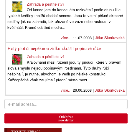
Zahrada a pěstitelství
Od konce jara do konce léta rozkvétají podle druhu lilie –
typické květiny malířů období secese. Jsou to velmi pěkné okrasné
rostliny jak na zahradě, tak uřezané ve váze nebo rostoucí v
květináči. Kromě odstínů modré...
více...
11.07.2008 |
Jitka Skorkovská
Holý plot či nepěknou zídku zkrášlí popínavé růže
Zahrada a pěstitelství
Královnami mezi růžemi jsou ty pnoucí, které v pravém
slova smyslu nejsou popínavými rostlinami. Tyto druhy růží
nešplhají, je nutné, abychom je vedli po nějaké konstrukci.
Každopádně však zaujímají přední místo mezi...
více...
26.06.2008 |
Jitka Skorkovská
Odebírat
newsletter
TRŽIŠTĚ ZPRÁV