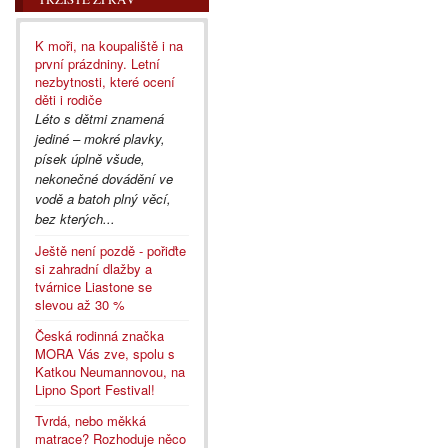
K moři, na koupaliště i na
první prázdniny. Letní
nezbytnosti, které ocení
děti i rodiče
Léto s dětmi znamená
jediné – mokré plavky,
písek úplně všude,
nekonečné dovádění ve
vodě a batoh plný věcí,
bez kterých...
Ještě není pozdě - pořiďte
si zahradní dlažby a
tvárnice Liastone se
slevou až 30 %
Česká rodinná značka
MORA Vás zve, spolu s
Katkou Neumannovou, na
Lipno Sport Festival!
Tvrdá, nebo měkká
matrace? Rozhoduje něco