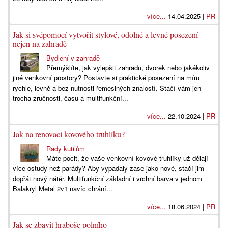
více...
14.04.2025 |
PR
Jak si svépomocí vytvořit stylové, odolné a levné posezení
nejen na zahradě
Bydlení v zahradě
Přemýšlíte, jak vylepšit zahradu, dvorek nebo jakékoliv
jiné venkovní prostory? Postavte si praktické posezení na míru
rychle, levně a bez nutnosti řemeslných znalostí. Stačí vám jen
trocha zručnosti, času a multifunkční...
více...
22.10.2024 |
PR
Jak na renovaci kovového truhlíku?
Rady kutilům
Máte pocit, že vaše venkovní kovové truhlíky už dělají
více ostudy než parády? Aby vypadaly zase jako nové, stačí jim
dopřát nový nátěr. Multifunkční základní i vrchní barva v jednom
Balakryl Metal 2v1 navíc chrání...
více...
18.06.2024 |
PR
Jak se zbavit hraboše polního