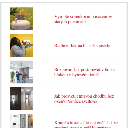
Vyrobte si venkovní posezení ze
starých pneumatik
Radíme: Jak na hlasité sousedy
Rozhovor: Jak postupovat v boji s
hlukem v bytovém domě
Jak prosvětlit tmavou chodbu bez
oken? Pomůže světlovod
Koupí a instalací to nekončí. Jak se
správně starat o vaši klimatizaci