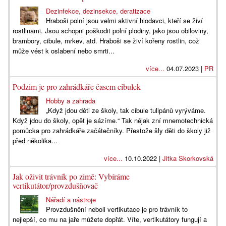
Dezinfekce, dezinsekce, deratizace
Hraboši polní jsou velmi aktivní hlodavci, kteří se živí
rostlinami. Jsou schopni poškodit polní plodiny, jako jsou obiloviny,
brambory, cibule, mrkev, atd. Hraboši se živí kořeny rostlin, což
může vést k oslabení nebo smrti...
více...
04.07.2023 |
PR
Podzim je pro zahrádkáře časem cibulek
Hobby a zahrada
„Když jdou děti ze školy, tak cibule tulipánů vyrýváme.
Když jdou do školy, opět je sázíme.“ Tak nějak zní mnemotechnická
pomůcka pro zahrádkáře začátečníky. Přestože šly děti do školy již
před několika...
více...
10.10.2022 |
Jitka Skorkovská
Jak oživit trávník po zimě: Vybíráme
vertikutátor/provzdušňovač
Nářadí a nástroje
Provzdušnění neboli vertikutace je pro trávník to
nejlepší, co mu na jaře můžete dopřát. Víte, vertikutátory fungují a