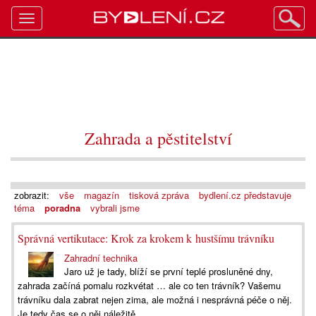
Toggle
navigation
Zahrada a pěstitelství
zobrazit:
vše
magazín
tisková zpráva
bydlení.cz představuje
téma
poradna
vybrali jsme
Správná vertikutace: Krok za krokem k hustšímu trávníku
Zahradní technika
Jaro už je tady, blíží se první teplé prosluněné dny,
zahrada začíná pomalu rozkvétat … ale co ten trávník? Vašemu
trávníku dala zabrat nejen zima, ale možná i nesprávná péče o něj.
Je tedy čas se o něj náležitě...