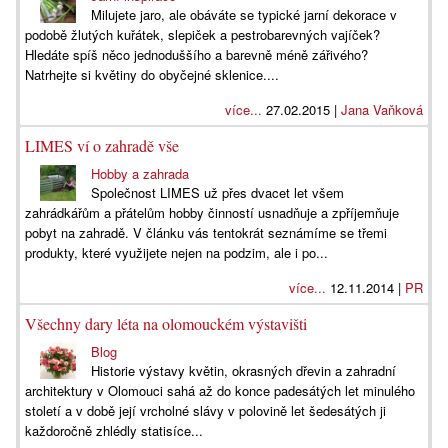
Milujete jaro, ale obáváte se typické jarní dekorace v
podobě žlutých kuřátek, slepiček a pestrobarevných vajíček?
Hledáte spíš něco jednoduššího a barevně méně zářivého?
Natrhejte si květiny do obyčejné sklenice....
více...
27.02.2015 |
Jana Vaňková
LIMES ví o zahradě vše
Hobby a zahrada
Společnost LIMES už přes dvacet let všem
zahrádkářům a přátelům hobby činností usnadňuje a zpříjemňuje
pobyt na zahradě. V článku vás tentokrát seznámíme se třemi
produkty, které využijete nejen na podzim, ale i po...
více...
12.11.2014 |
PR
Všechny dary léta na olomouckém výstavišti
Blog
Historie výstavy květin, okrasných dřevin a zahradní
architektury v Olomouci sahá až do konce padesátých let minulého
století a v době její vrcholné slávy v polovině let šedesátých ji
každoročně zhlédly statisíce...