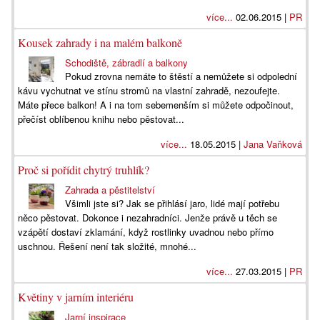
více...
02.06.2015 |
PR
Kousek zahrady i na malém balkoně
Schodiště, zábradlí a balkony
Pokud zrovna nemáte to štěstí a nemůžete si odpolední
kávu vychutnat ve stínu stromů na vlastní zahradě, nezoufejte.
Máte přece balkon! A i na tom sebemenším si můžete odpočinout,
přečíst oblíbenou knihu nebo pěstovat...
více...
18.05.2015 |
Jana Vaňková
Proč si pořídit chytrý truhlík?
Zahrada a pěstitelství
Všimli jste si? Jak se přihlásí jaro, lidé mají potřebu
něco pěstovat. Dokonce i nezahradníci. Jenže právě u těch se
vzápětí dostaví zklamání, když rostlinky uvadnou nebo přímo
uschnou. Řešení není tak složité, mnohé...
více...
27.03.2015 |
PR
Květiny v jarním interiéru
Jarní inspirace