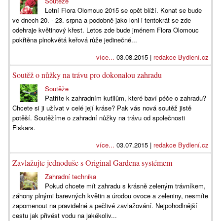
Soutěže
Letní Flora Olomouc 2015 se opět blíží. Konat se bude
ve dnech 20. - 23. srpna a podobně jako loni i tentokrát se zde
odehraje květinový křest. Letos zde bude jménem Flora Olomouc
pokřtěna plnokvětá keřová růže jedinečné...
více...
03.08.2015 |
redakce Bydlení.cz
Soutěž o nůžky na trávu pro dokonalou zahradu
Soutěže
Patříte k zahradním kutilům, které baví péče o zahradu?
Chcete si ji užívat v celé její kráse? Pak vás nová soutěž jistě
potěší. Soutěžíme o zahradní nůžky na trávu od společnosti
Fiskars.
více...
03.07.2015 |
redakce Bydlení.cz
Zavlažujte jednoduše s Original Gardena systémem
Zahradní technika
Pokud chcete mít zahradu s krásně zeleným trávníkem,
záhony plnými barevných květin a úrodou ovoce a zeleniny, nesmíte
zapomenout na pravidelné a pečlivé zavlažování. Nejpohodlnější
cestu jak přivést vodu na jakékoliv...