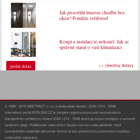
Jak prosvětlit tmavou chodbu bez
oken? Pomůže světlovod
Koupí a instalací to nekončí. Jak se
správně starat o vaši klimatizaci
>> všechny dotazy
poslat dotaz
© 1999 - 2019 ABSTRACT, s.r.o. a dodavatelé obsahu. ISSN 1214 - 5548
Internetový portál BYDLENÍ.CZ je zdrojem registrovaným pod mezinárodním
standardním seriálovým číslem ISSN 1214 - 5548 dodržuje právní předpisy o ochraně
osobních údajů. Publikování nebo šíření obsahu serveru nebo jakékoliv části
zveřejněného materiálu jakoukoliv formou je bez předchozího písemného souhlasu
vydavatele zakázáno.