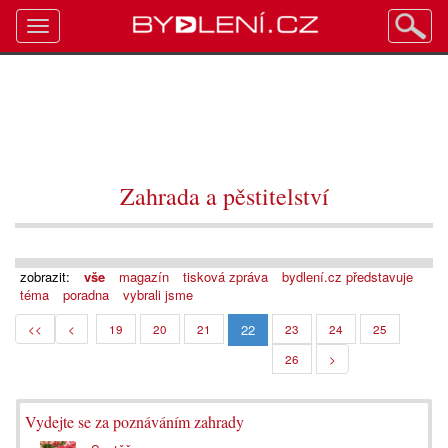
Toggle
navigation
Zahrada a pěstitelství
zobrazit:
vše
magazín
tisková zpráva
bydlení.cz představuje
téma
poradna
vybrali jsme
22
<<
<
19
20
21
23
24
25
26
>
Vydejte se za poznáváním zahrady