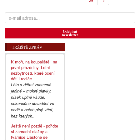
26
>
Odebírat
newsletter
TRŽIŠTĚ ZPRÁV
K moři, na koupaliště i na
první prázdniny. Letní
nezbytnosti, které ocení
děti i rodiče
Léto s dětmi znamená
jediné – mokré plavky,
písek úplně všude,
nekonečné dovádění ve
vodě a batoh plný věcí,
bez kterých...
Ještě není pozdě - pořiďte
si zahradní dlažby a
tvárnice Liastone se