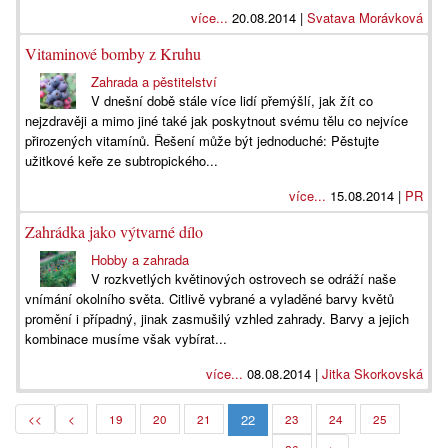
více...
20.08.2014 |
Svatava Morávková
Vitaminové bomby z Kruhu
Zahrada a pěstitelství
V dnešní době stále více lidí přemýšlí, jak žít co
nejzdravěji a mimo jiné také jak poskytnout svému tělu co nejvíce
přirozených vitamínů. Řešení může být jednoduché: Pěstujte
užitkové keře ze subtropického...
více...
15.08.2014 |
PR
Zahrádka jako výtvarné dílo
Hobby a zahrada
V rozkvetlých květinových ostrovech se odráží naše
vnímání okolního světa. Citlivě vybrané a vyladěné barvy květů
promění i případný, jinak zasmušilý vzhled zahrady. Barvy a jejich
kombinace musíme však vybírat...
více...
08.08.2014 |
Jitka Skorkovská
22
<<
<
19
20
21
23
24
25