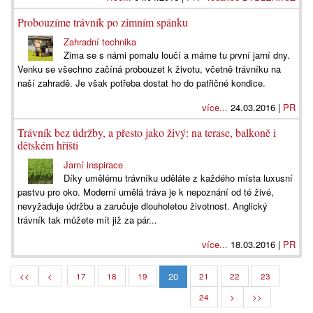
Probouzíme trávník po zimním spánku
Zahradní technika
Zima se s námi pomalu loučí a máme tu první jarní dny.
Venku se všechno začíná probouzet k životu, včetně trávníku na
naší zahradě. Je však potřeba dostat ho do patřičné kondice.
více...
24.03.2016 |
PR
Trávník bez údržby, a přesto jako živý: na terase, balkoně i
dětském hřišti
Jarní inspirace
Díky umělému trávníku uděláte z každého místa luxusní
pastvu pro oko. Moderní umělá tráva je k nepoznání od té živé,
nevyžaduje údržbu a zaručuje dlouholetou životnost. Anglický
trávník tak můžete mít již za pár...
více...
18.03.2016 |
PR
20
<<
<
17
18
19
21
22
23
24
>
>>