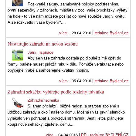
Rozkvetlé sakury, zamilované polibky pod třešněmi,
první sazeničky v záhonech, mláďata v zoo, vaše procházky, výlety
na kole - to vše nám můžete posílat do nové soutěže Jaro v květu.
A že rozkvetlo i vaše bydlení?...
více...
28.04.2016 |
redakce Bydlení.cz
Nastartujte zahradu na novou sezónu
Jarní inspirace
Aby se vaše zahrada dostala po dlouhé zimě opět do
formy, budete muset přiložit ruku k dílu. Pomůže vertikutace nebo
obyčejné hrábě a samozřejmě kvalitní hnojivo.
více...
05.04.2016 |
redakce Bydlení.cz
Zahradní sekačku vybírejte podle rozlohy trávníku
Zahradní technika
S jarem přichází i běžné radosti a starosti spojené s
údržbou zahrady a okolí našeho domu. Možná i vás první sluníčko
vylákalo ven pohrabat a provzdušnit trávník. Jestli letos plánujete
koupi nové sekačky, zjistěte, čemu...
více...
04.04.2016 |
PR - redakce BYDLENÍ.CZ