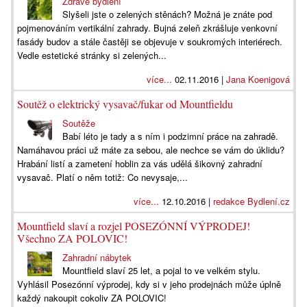
Zdravé bydlení
Slyšeli jste o zelených stěnách? Možná je znáte pod
pojmenováním vertikální zahrady. Bujná zeleň zkrášluje venkovní
fasády budov a stále častěji se objevuje v soukromých interiérech.
Vedle estetické stránky si zelených...
více...
02.11.2016 |
Jana Koenigová
Soutěž o elektrický vysavač/fukar od Mountfieldu
Soutěže
Babí léto je tady a s ním i podzimní práce na zahradě.
Namáhavou práci už máte za sebou, ale nechce se vám do úklidu?
Hrabání listí a zametení hoblin za vás udělá šikovný zahradní
vysavač. Platí o něm totiž: Co nevysaje,...
více...
12.10.2016 |
redakce Bydlení.cz
Mountfield slaví a rozjel POSEZÓNNÍ VÝPRODEJ!
Všechno ZA POLOVIC!
Zahradní nábytek
Mountfield slaví 25 let, a pojal to ve velkém stylu.
Vyhlásil Posezónní výprodej, kdy si v jeho prodejnách může úplně
každý nakoupit cokoliv ZA POLOVIC!