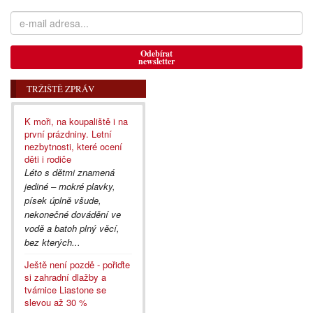
Odebírat
newsletter
TRŽIŠTĚ ZPRÁV
K moři, na koupaliště i na
první prázdniny. Letní
nezbytnosti, které ocení
děti i rodiče
Léto s dětmi znamená
jediné – mokré plavky,
písek úplně všude,
nekonečné dovádění ve
vodě a batoh plný věcí,
bez kterých...
Ještě není pozdě - pořiďte
si zahradní dlažby a
tvárnice Liastone se
slevou až 30 %