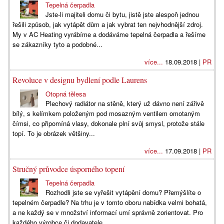
Tepelná čerpadla
Jste-li majiteli domu či bytu, jistě jste alespoň jednou
řešili způsob, jak vytápět dům a jak vybrat ten nejvhodnější zdroj.
My v AC Heating vyrábíme a dodáváme tepelná čerpadla a řešíme
se zákazníky tyto a podobné...
více...
18.09.2018 |
PR
Revoluce v designu bydlení podle Laurens
Otopná tělesa
Plechový radiátor na stěně, který už dávno není zářivě
bílý, s kelímkem položeným pod mosazným ventilem omotaným
čímsi, co připomíná vlasy, dokonale plní svůj smysl, protože stále
topí. To je obrázek většiny...
více...
17.09.2018 |
PR
Stručný průvodce úsporného topení
Tepelná čerpadla
Rozhodli jste se vyřešit vytápění domu? Přemýšlíte o
tepelném čerpadle? Na trhu je v tomto oboru nabídka velmi bohatá,
a ne každý se v množství informací umí správně zorientovat. Pro
každého výrobce či dodavatele...