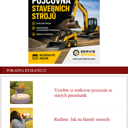
PORADNA BYDLENÍ.CZ
Vyrobte si venkovní posezení ze
starých pneumatik
Radíme: Jak na hlasité sousedy