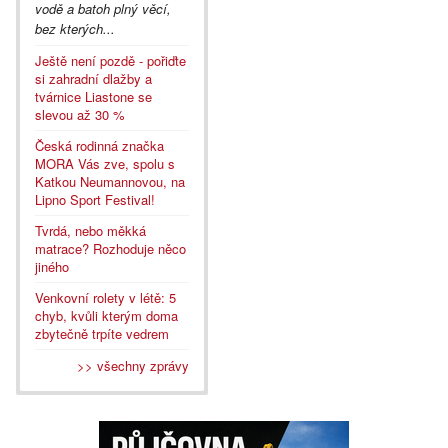
vodě a batoh plný věcí,
bez kterých...
Ještě není pozdě - pořiďte
si zahradní dlažby a
tvárnice Liastone se
slevou až 30 %
Česká rodinná značka
MORA Vás zve, spolu s
Katkou Neumannovou, na
Lipno Sport Festival!
Tvrdá, nebo měkká
matrace? Rozhoduje něco
jiného
Venkovní rolety v létě: 5
chyb, kvůli kterým doma
zbytečně trpíte vedrem
>> všechny zprávy