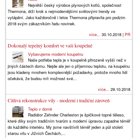
Největší český výrobce plynových kotlů, společnost
Thermona, drží krok s nejmodernějšími světovými trendy ve
vytápění. Jako každoročně i letos Thermona připravila pro podzim
2018 svým zákazníkům řadu novinek.
více...
30.10.2018 |
PR
Dokonalý tepelný komfort ve vaší koupelně
Vybavujeme moderní koupelnu
Naše potřeba tepla je v koupelně přirozeně vyšší než v
jiných částech domu. Nejde ale jen o příjemnou teplotu, na koupelnu
jsou kladeny mnohem komplexnější požadavky, protože mnoho lidí
očekává, že budou mít možnost své...
více...
29.10.2018
Citlivá rekonstrukce vily - moderní i tradiční zároveň
Teplo v domě
Radiátor Zehnder Charleston je špičkové topné těleso,
které díky svým tradičním tvarům s moderní úpravou zapadne téměř
do každého interiéru. My jsme navštívili téměř jeden a půl století
starou vilu v Jižních Čechách,...