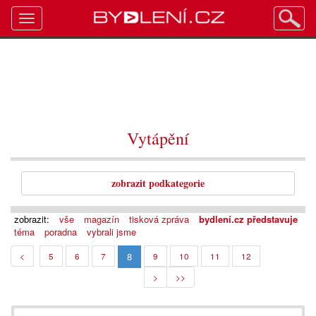
Toggle
navigation
Vytápění
zobrazit podkategorie
zobrazit:
vše
magazín
tisková zpráva
bydlení.cz představuje
téma
poradna
vybrali jsme
8
<
5
6
7
9
10
11
12
>
>>