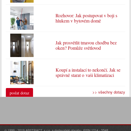
Rozhovor: Jak postupovat v boji s
hlukem v bytovém domě
Jak prosvětlit tmavou chodbu bez
oken? Pomůže světlovod
Koupí a instalací to nekončí. Jak se
správně starat o vaši klimatizaci
>> všechny dotazy
poslat dotaz
© 1999 - 2019 ABSTRACT, s.r.o. a dodavatelé obsahu. ISSN 1214 - 5548