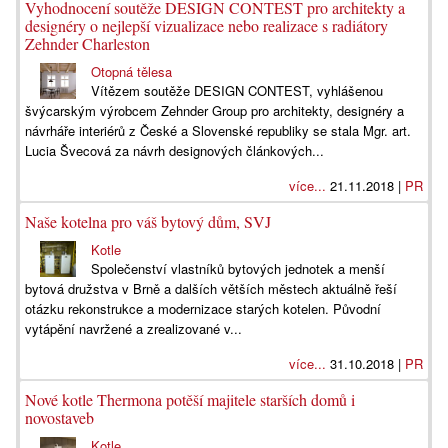
Vyhodnocení soutěže DESIGN CONTEST pro architekty a
designéry o nejlepší vizualizace nebo realizace s radiátory
Zehnder Charleston
Otopná tělesa
Vítězem soutěže DESIGN CONTEST, vyhlášenou
švýcarským výrobcem Zehnder Group pro architekty, designéry a
návrháře interiérů z České a Slovenské republiky se stala Mgr. art.
Lucia Švecová za návrh designových článkových...
více...
21.11.2018 |
PR
Naše kotelna pro váš bytový dům, SVJ
Kotle
Společenství vlastníků bytových jednotek a menší
bytová družstva v Brně a dalších větších městech aktuálně řeší
otázku rekonstrukce a modernizace starých kotelen. Původní
vytápění navržené a zrealizované v...
více...
31.10.2018 |
PR
Nové kotle Thermona potěší majitele starších domů i
novostaveb
Kotle