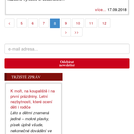
více...
17.09.2018
8
<
5
6
7
9
10
11
12
>
>>
Odebírat
newsletter
TRŽIŠTĚ ZPRÁV
K moři, na koupaliště i na
první prázdniny. Letní
nezbytnosti, které ocení
děti i rodiče
Léto s dětmi znamená
jediné – mokré plavky,
písek úplně všude,
nekonečné dovádění ve