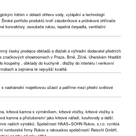
ckým lídrům v oblasti ohřevu vody, vytápění a technologií
. Široké portfolio produktů tvoří zásobníkové a průtokové ohřívače
é konvektory, osoušeče rukou, tepelná čerpadla, ventilační
mný český prodejce obkladů a dlažeb a výhradní dodavatel předních
Ve značkových showroomech v Praze, Brně, Zlíně, Uherském Hradišti
do koupelny , obklady do kuchyně , dlažby do interiéru i venkovní
ormátech a zejména té nejvyšší kvalitě.
s nadnárodní majetkovou účastí a patříme mezi přední světové
a, krbová kamna s výměníkem, krbové vložky, krbové vložky s
vá kamna a příslušenství jako krbové nářadí, kouřovody a další.
ervis našich výrobků. Společnost HAAS+SOHN Rukov, s.r.o. vznikla
ční rumburské firmy Rukov s rakouskou společností Reischl GmbH,
bící na trhu od roku 1854.