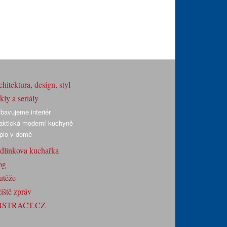
hitektura, design, styl
ly a seriály
bavujeme interiér
aktická moderní kuchyně
plo v domě
dlínkova kuchařka
og
utěže
iště zpráv
BSTRACT.CZ