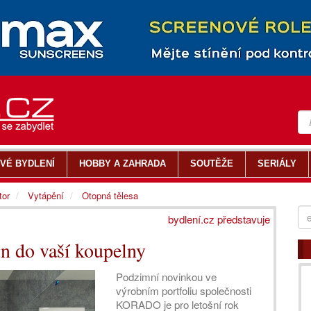
VÉ BYDLENÍ
HOBBY A ZAHRADA
SOUTĚŽE
SERIÁLY
tor
Vytápění
Otopná tělesa
bydlení.cz představuje
 do vaší koupelny
Podzimní novinkou ve
výrobním portfoliu společnosti
KORADO je pro letošní rok