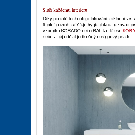
Sluší každému interiéru
Díky použité technologii lakování základní vrst
finální povrch zajišťuje hygienickou nezávadn
vzorníku KORADO nebo RAL lze těleso
KORA
nebo z něj udělat jedinečný designový prvek.