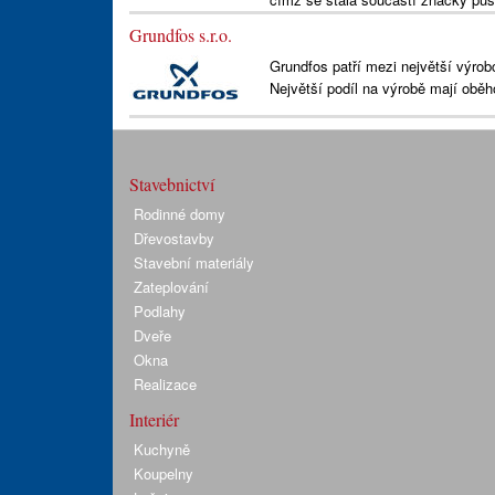
Grundfos s.r.o.
Grundfos patří mezi největší výrob
Největší podíl na výrobě mají obě
Stavebnictví
Rodinné domy
Dřevostavby
Stavební materiály
Zateplování
Podlahy
Dveře
Okna
Realizace
Interiér
Kuchyně
Koupelny