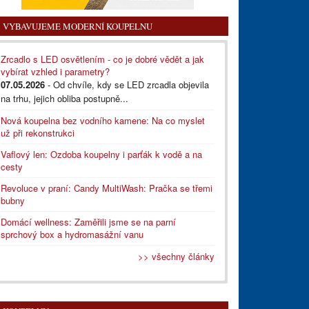
VYBAVUJEME MODERNÍ KOUPELNU
Zrcadlo s LED osvětlením - co je dobré vědět a jak
vybírat vzhled i parametry?
07.05.2026
- Od chvíle, kdy se LED zrcadla objevila
na trhu, jejich obliba postupně...
Nová koupelna bez vodního kamene: Na co myslet
už při rekonstrukci
Vaflový len: Ozdoba koupelny i parťák k vodě a na
cesty
Revoluce v praní: Candy MultiWash: Pračka se třemi
bubny
Domácí wellness: Zaměřili jsme se na parní
sprchový box a hydromasážní vanu
>> všechny články