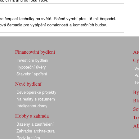
ce čerpací techniky na světě. Ročně vyrobí přes 16 mil čerpadel.
hová čerpadla pro vytápění domácností a komerčních budov.
Financování bydlení
Arc
Cyk
Investiční bydlení
Hypoteční úvěry
Vy
Stavební spoření
Pr
Te
Nové bydlení
By
Developerské projekty
Na reality s rozumem
Bl
Inteligentní domy
So
Hobby a zahrada
Trž
Bazény a zastřešení
A
Zahradní architektura
Rady kutilům