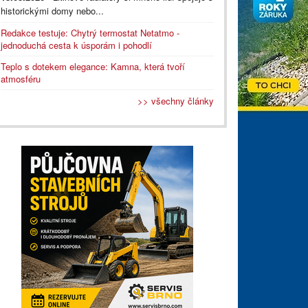
historickými domy nebo...
Redakce testuje: Chytrý termostat Netatmo -
jednoduchá cesta k úsporám i pohodlí
Teplo s dotekem elegance: Kamna, která tvoří
atmosféru
>> všechny články