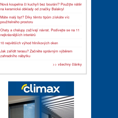
Nová koupelna či kuchyň bez bourání? Použijte nátěr
na keramické obklady od značky Balakryl
Máte malý byt? Díky těmto tipům získáte víc
použitelného prostoru
Chaty a chalupy zažívají návrat. Podívejte se na 11
nejkrásnějších interiérů
10 největších výhod hliníkových oken
Jak zařídit terasu? Začněte správným výběrem
zahradního nábytku
>> všechny články