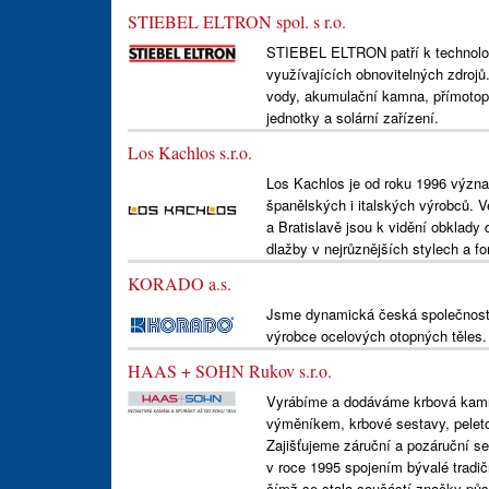
STIEBEL ELTRON spol. s r.o.
STIEBEL ELTRON patří k technologi
využívajících obnovitelných zdrojů
vody, akumulační kamna, přímotopn
jednotky a solární zařízení.
Los Kachlos s.r.o.
Los Kachlos je od roku 1996 význa
španělských i italských výrobců. 
a Bratislavě jsou k vidění obklady 
dlažby v nejrůznějších stylech a f
KORADO a.s.
Jsme dynamická česká společnost 
výrobce ocelových otopných těles.
HAAS + SOHN Rukov s.r.o.
Vyrábíme a dodáváme krbová kamn
výměníkem, krbové sestavy, peleto
Zajišťujeme záruční a pozáruční s
v roce 1995 spojením bývalé tradi
čímž se stala součástí značky půso