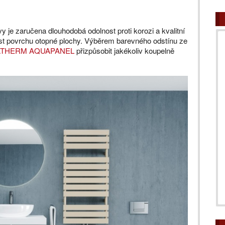
vy je zaručena dlouhodobá odolnost proti korozi a kvalitní
ost povrchu otopné plochy. Výběrem barevného odstínu ze
THERM AQUAPANEL
přizpůsobit jakékoliv koupelně