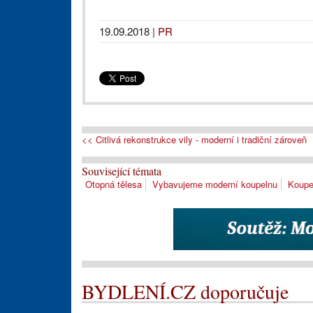
19.09.2018
|
PR
<< Citlivá rekonstrukce vily - moderní i tradiční zároveň
Související témata
Otopná tělesa
Vybavujeme moderní koupelnu
Koupe
BYDLENÍ.CZ doporučuje