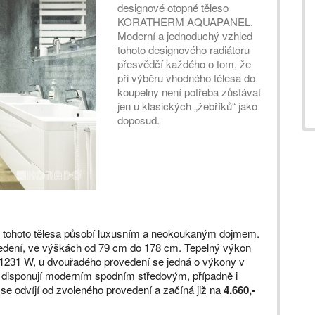
designové otopné těleso
KORATHERM AQUAPANEL.
Moderní a jednoduchý vzhled
tohoto designového radiátoru
přesvědčí každého o tom, že
při výběru vhodného tělesa do
koupelny není potřeba zůstávat
jen u klasických „žebříků“ jako
doposud.
y tohoto tělesa působí luxusním a neokoukaným dojmem.
vedení, ve výškách od 79 cm do 178 cm. Tepelný výkon
 1231 W, u dvouřadého provedení se jedná o výkony v
 disponují moderním spodním středovým, případně i
se odvíjí od zvoleného provedení a začíná již na
4.660,-