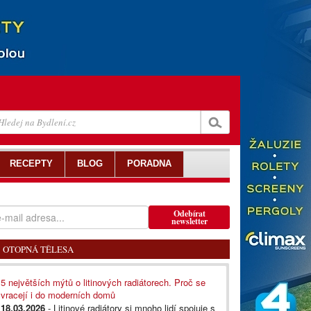
RECEPTY
BLOG
PORADNA
Odebírat
newsletter
OTOPNÁ TĚLESA
5 největších mýtů o litinových radiátorech. Proč se
vracejí i do moderních domů
18.03.2026
- Litinové radiátory si mnoho lidí spojuje s