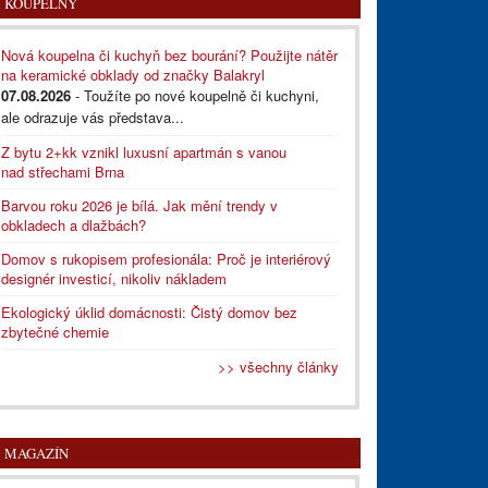
KOUPELNY
Nová koupelna či kuchyň bez bourání? Použijte nátěr
na keramické obklady od značky Balakryl
07.08.2026
- Toužíte po nové koupelně či kuchyni,
ale odrazuje vás představa...
Z bytu 2+kk vznikl luxusní apartmán s vanou
nad střechami Brna
Barvou roku 2026 je bílá. Jak mění trendy v
obkladech a dlažbách?
Domov s rukopisem profesionála: Proč je interiérový
designér investicí, nikoliv nákladem
Ekologický úklid domácnosti: Čistý domov bez
zbytečné chemie
>> všechny články
MAGAZÍN