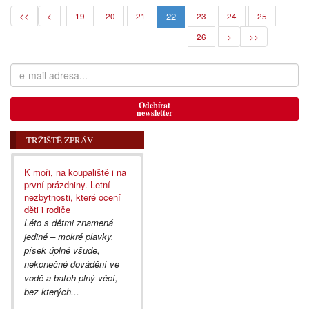
22
<<
<
19
20
21
23
24
25
26
>
>>
Odebírat
newsletter
TRŽIŠTĚ ZPRÁV
K moři, na koupaliště i na
první prázdniny. Letní
nezbytnosti, které ocení
děti i rodiče
Léto s dětmi znamená
jediné – mokré plavky,
písek úplně všude,
nekonečné dovádění ve
vodě a batoh plný věcí,
bez kterých...