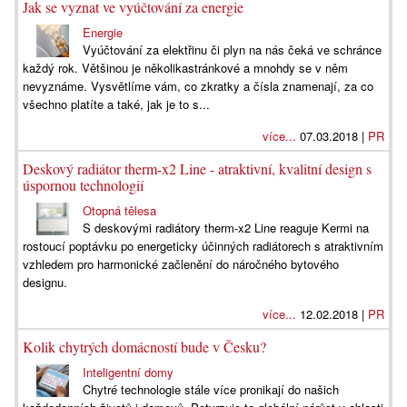
Jak se vyznat ve vyúčtování za energie
Energie
Vyúčtování za elektřinu či plyn na nás čeká ve schránce
každý rok. Většinou je několikastránkové a mnohdy se v něm
nevyznáme. Vysvětlíme vám, co zkratky a čísla znamenají, za co
všechno platíte a také, jak je to s...
více...
07.03.2018 |
PR
Deskový radiátor therm-x2 Line - atraktivní, kvalitní design s
úspornou technologií
Otopná tělesa
S deskovými radiátory therm-x2 Line reaguje Kermi na
rostoucí poptávku po energeticky účinných radiátorech s atraktivním
vzhledem pro harmonické začlenění do náročného bytového
designu.
více...
12.02.2018 |
PR
Kolik chytrých domácností bude v Česku?
Inteligentní domy
Chytré technologie stále více pronikají do našich