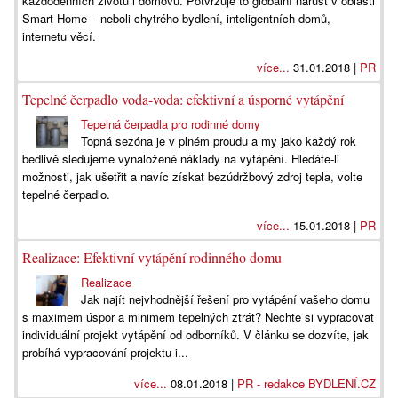
každodenních životů i domovů. Potvrzuje to globální nárůst v oblasti
Smart Home – neboli chytrého bydlení, inteligentních domů,
internetu věcí.
více...
31.01.2018 |
PR
Tepelné čerpadlo voda-voda: efektivní a úsporné vytápění
Tepelná čerpadla pro rodinné domy
Topná sezóna je v plném proudu a my jako každý rok
bedlivě sledujeme vynaložené náklady na vytápění. Hledáte-li
možnosti, jak ušetřit a navíc získat bezúdržbový zdroj tepla, volte
tepelné čerpadlo.
více...
15.01.2018 |
PR
Realizace: Efektivní vytápění rodinného domu
Realizace
Jak najít nejvhodnější řešení pro vytápění vašeho domu
s maximem úspor a minimem tepelných ztrát? Nechte si vypracovat
individuální projekt vytápění od odborníků. V článku se dozvíte, jak
probíhá vypracování projektu i...
více...
08.01.2018 |
PR - redakce BYDLENÍ.CZ