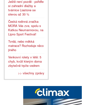
Ještě není pozdě - pořiďte
si zahradní dlažby a
tvárnice Liastone se
slevou až 30 %
Česká rodinná značka
MORA Vás zve, spolu s
Katkou Neumannovou, na
Lipno Sport Festival!
Tvrdá, nebo měkká
matrace? Rozhoduje něco
jiného
Venkovní rolety v létě: 5
chyb, kvůli kterým doma
zbytečně trpíte vedrem
>> všechny zprávy