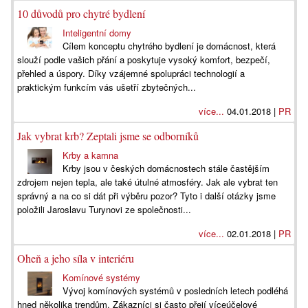
10 důvodů pro chytré bydlení
Inteligentní domy
Cílem konceptu chytrého bydlení je domácnost, která
slouží podle vašich přání a poskytuje vysoký komfort, bezpečí,
přehled a úspory. Díky vzájemné spolupráci technologií a
praktickým funkcím vás ušetří zbytečných...
více...
04.01.2018 |
PR
Jak vybrat krb? Zeptali jsme se odborníků
Krby a kamna
Krby jsou v českých domácnostech stále častějším
zdrojem nejen tepla, ale také útulné atmosféry. Jak ale vybrat ten
správný a na co si dát při výběru pozor? Tyto i další otázky jsme
položili Jaroslavu Turynovi ze společnosti...
více...
02.01.2018 |
PR
Oheň a jeho síla v interiéru
Komínové systémy
Vývoj komínových systémů v posledních letech podléhá
hned několika trendům. Zákazníci si často přejí víceúčelové