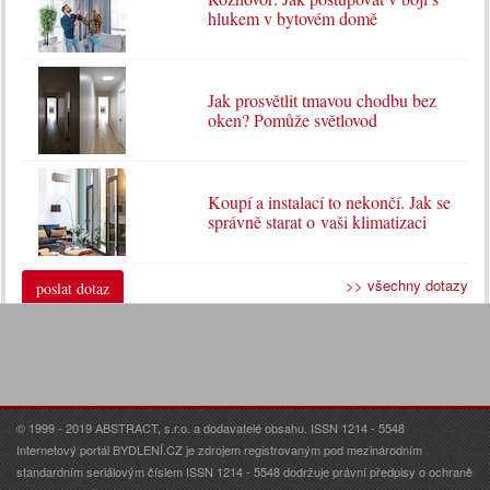
hlukem v bytovém domě
Jak prosvětlit tmavou chodbu bez
oken? Pomůže světlovod
Koupí a instalací to nekončí. Jak se
správně starat o vaši klimatizaci
>> všechny dotazy
poslat dotaz
© 1999 - 2019 ABSTRACT, s.r.o. a dodavatelé obsahu. ISSN 1214 - 5548
Internetový portál BYDLENÍ.CZ je zdrojem registrovaným pod mezinárodním
standardním seriálovým číslem ISSN 1214 - 5548 dodržuje právní předpisy o ochraně