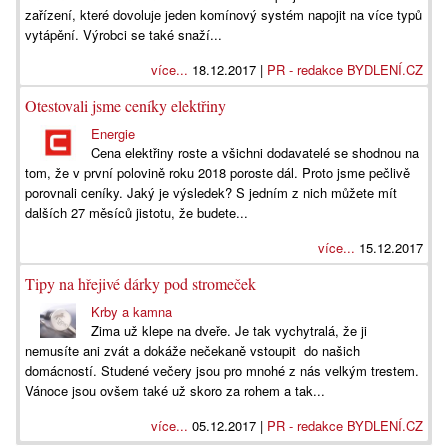
zařízení, které dovoluje jeden komínový systém napojit na více typů
vytápění. Výrobci se také snaží...
více...
18.12.2017 |
PR - redakce BYDLENÍ.CZ
Otestovali jsme ceníky elektřiny
Energie
Cena elektřiny roste a všichni dodavatelé se shodnou na
tom, že v první polovině roku 2018 poroste dál. Proto jsme pečlivě
porovnali ceníky. Jaký je výsledek? S jedním z nich můžete mít
dalších 27 měsíců jistotu, že budete...
více...
15.12.2017
Tipy na hřejivé dárky pod stromeček
Krby a kamna
Zima už klepe na dveře. Je tak vychytralá, že ji
nemusíte ani zvát a dokáže nečekaně vstoupit do našich
domácností. Studené večery jsou pro mnohé z nás velkým trestem.
Vánoce jsou ovšem také už skoro za rohem a tak...
více...
05.12.2017 |
PR - redakce BYDLENÍ.CZ