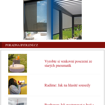
PORADNA BYDLENÍ.CZ
Vyrobte si venkovní posezení ze
starých pneumatik
Radíme: Jak na hlasité sousedy
Rozhovor: Jak postupovat v boji s