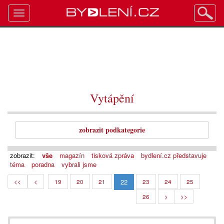
Toggle
navigation
Vytápění
zobrazit podkategorie
zobrazit:
vše
magazín
tisková zpráva
bydlení.cz představuje
téma
poradna
vybrali jsme
22
<<
<
19
20
21
23
24
25
26
>
>>