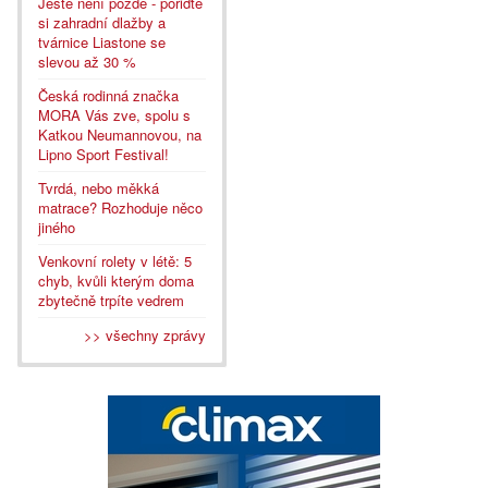
Ještě není pozdě - pořiďte
si zahradní dlažby a
tvárnice Liastone se
slevou až 30 %
Česká rodinná značka
MORA Vás zve, spolu s
Katkou Neumannovou, na
Lipno Sport Festival!
Tvrdá, nebo měkká
matrace? Rozhoduje něco
jiného
Venkovní rolety v létě: 5
chyb, kvůli kterým doma
zbytečně trpíte vedrem
>> všechny zprávy