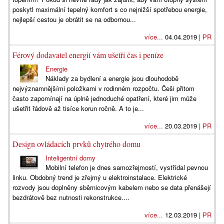
poskytl maximální tepelný komfort s co nejnižší spotřebou energie,
nejlepší cestou je obrátit se na odbornou...
více...
04.04.2019 |
PR
Férový dodavatel energií vám ušetří čas i peníze
Energie
Náklady za bydlení a energie jsou dlouhodobě
nejvýznamnějšími položkami v rodinném rozpočtu. Češi přitom
často zapomínají na úplně jednoduché opatření, které jim může
ušetřit řádově až tisíce korun ročně. A to je...
více...
20.03.2019 |
PR
Design ovládacích prvků chytrého domu
Inteligentní domy
Mobilní telefon je dnes samozřejmostí, vystřídal pevnou
linku. Obdobný trend je zřejmý u elektroinstalace. Elektrické
rozvody jsou doplněny sběrnicovým kabelem nebo se data přenášejí
bezdrátově bez nutnosti rekonstrukce....
více...
12.03.2019 |
PR