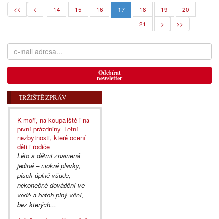
17
<<
<
14
15
16
18
19
20
21
>
>>
Odebírat
newsletter
TRŽIŠTĚ ZPRÁV
K moři, na koupaliště i na
první prázdniny. Letní
nezbytnosti, které ocení
děti i rodiče
Léto s dětmi znamená
jediné – mokré plavky,
písek úplně všude,
nekonečné dovádění ve
vodě a batoh plný věcí,
bez kterých...