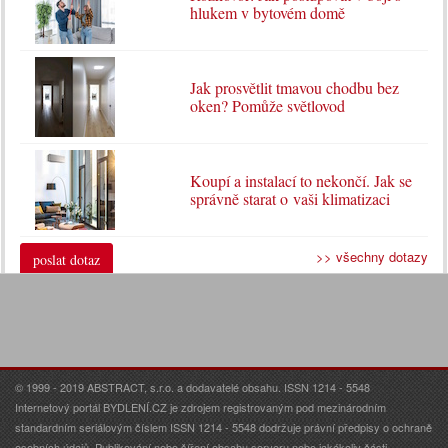
hlukem v bytovém domě
Jak prosvětlit tmavou chodbu bez
oken? Pomůže světlovod
Koupí a instalací to nekončí. Jak se
správně starat o vaši klimatizaci
>> všechny dotazy
poslat dotaz
© 1999 - 2019 ABSTRACT, s.r.o. a dodavatelé obsahu. ISSN 1214 - 5548
Internetový portál BYDLENÍ.CZ je zdrojem registrovaným pod mezinárodním
standardním seriálovým číslem ISSN 1214 - 5548 dodržuje právní předpisy o ochraně
osobních údajů. Publikování nebo šíření obsahu serveru nebo jakékoliv části