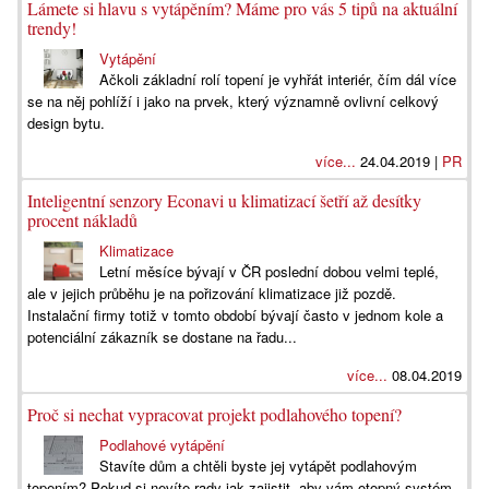
Lámete si hlavu s vytápěním? Máme pro vás 5 tipů na aktuální
trendy!
Vytápění
Ačkoli základní rolí topení je vyhřát interiér, čím dál více
se na něj pohlíží i jako na prvek, který významně ovlivní celkový
design bytu.
více...
24.04.2019 |
PR
Inteligentní senzory Econavi u klimatizací šetří až desítky
procent nákladů
Klimatizace
Letní měsíce bývají v ČR poslední dobou velmi teplé,
ale v jejich průběhu je na pořizování klimatizace již pozdě.
Instalační firmy totiž v tomto období bývají často v jednom kole a
potenciální zákazník se dostane na řadu...
více...
08.04.2019
Proč si nechat vypracovat projekt podlahového topení?
Podlahové vytápění
Stavíte dům a chtěli byste jej vytápět podlahovým
topením? Pokud si nevíte rady jak zajistit, aby vám otopný systém