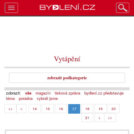
Toggle
navigation
Vytápění
zobrazit podkategorie
zobrazit:
vše
magazín
tisková zpráva
bydlení.cz představuje
téma
poradna
vybrali jsme
17
<<
<
14
15
16
18
19
20
21
>
>>