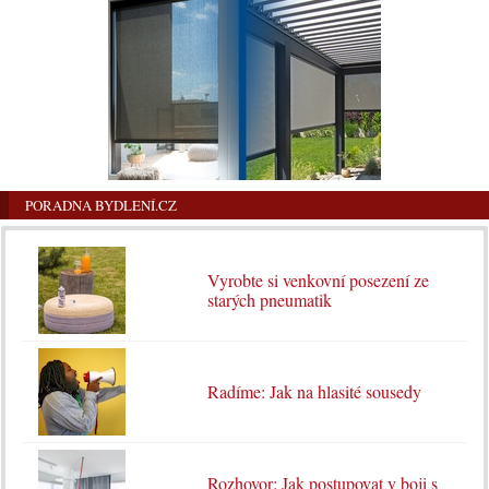
PORADNA BYDLENÍ.CZ
Vyrobte si venkovní posezení ze
starých pneumatik
Radíme: Jak na hlasité sousedy
Rozhovor: Jak postupovat v boji s