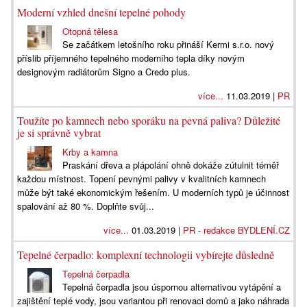
Moderní vzhled dnešní tepelné pohody
Otopná tělesa
Se začátkem letošního roku přináší Kermi s.r.o. nový
příslib příjemného tepelného moderního tepla díky novým
designovým radiátorům Signo a Credo plus.
více...
11.03.2019 |
PR
Toužíte po kamnech nebo sporáku na pevná paliva? Důležité
je si správně vybrat
Krby a kamna
Praskání dřeva a plápolání ohně dokáže zútulnit téměř
každou místnost. Topení pevnými palivy v kvalitních kamnech
může být také ekonomickým řešením. U moderních typů je účinnost
spalování až 80 %. Doplňte svůj...
více...
01.03.2019 |
PR - redakce BYDLENÍ.CZ
Tepelné čerpadlo: komplexní technologii vybírejte důsledně
Tepelná čerpadla
Tepelná čerpadla jsou úspornou alternativou vytápění a
zajištění teplé vody, jsou variantou při renovaci domů a jako náhrada