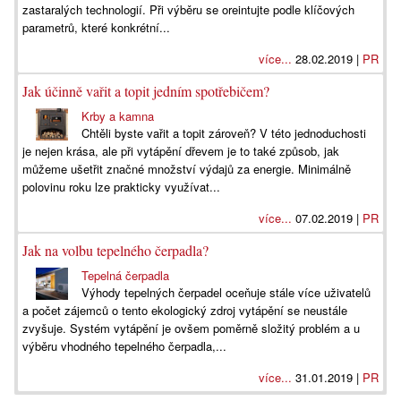
zastaralých technologií. Při výběru se oreintujte podle klíčových
parametrů, které konkrétní...
více...
28.02.2019 |
PR
Jak účinně vařit a topit jedním spotřebičem?
Krby a kamna
Chtěli byste vařit a topit zároveň? V této jednoduchosti
je nejen krása, ale při vytápění dřevem je to také způsob, jak
můžeme ušetřit značné množství výdajů za energie. Minimálně
polovinu roku lze prakticky využívat...
více...
07.02.2019 |
PR
Jak na volbu tepelného čerpadla?
Tepelná čerpadla
Výhody tepelných čerpadel oceňuje stále více uživatelů
a počet zájemců o tento ekologický zdroj vytápění se neustále
zvyšuje. Systém vytápění je ovšem poměrně složitý problém a u
výběru vhodného tepelného čerpadla,...
více...
31.01.2019 |
PR