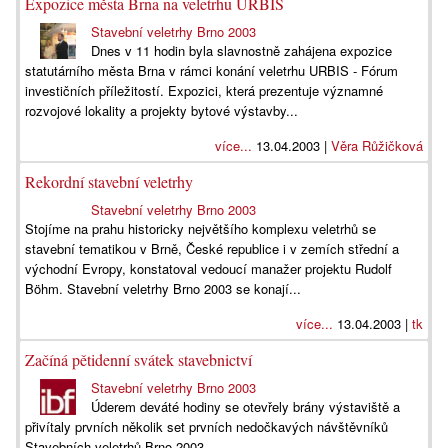
Expozice města Brna na veletrhu URBIS
Stavební veletrhy Brno 2003
Dnes v 11 hodin byla slavnostně zahájena expozice
statutárního města Brna v rámci konání veletrhu URBIS - Fórum
investičních příležitostí. Expozici, která prezentuje významné
rozvojové lokality a projekty bytové výstavby...
více...
13.04.2003 |
Věra Růžičková
Rekordní stavební veletrhy
Stavební veletrhy Brno 2003
Stojíme na prahu historicky největšího komplexu veletrhů se
stavební tematikou v Brně, České republice i v zemích střední a
východní Evropy, konstatoval vedoucí manažer projektu Rudolf
Böhm. Stavební veletrhy Brno 2003 se konají...
více...
13.04.2003 |
tk
Začíná pětidenní svátek stavebnictví
Stavební veletrhy Brno 2003
Úderem deváté hodiny se otevřely brány výstaviště a
přivítaly prvních několik set prvních nedočkavých návštěvníků
Stavebních veletrhů Brno 2003.