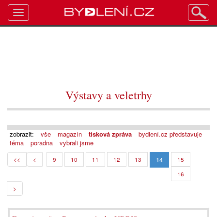
Toggle
navigation
Výstavy a veletrhy
zobrazit:
vše
magazín
tisková zpráva
bydlení.cz představuje
téma
poradna
vybrali jsme
14
<<
<
9
10
11
12
13
15
16
>