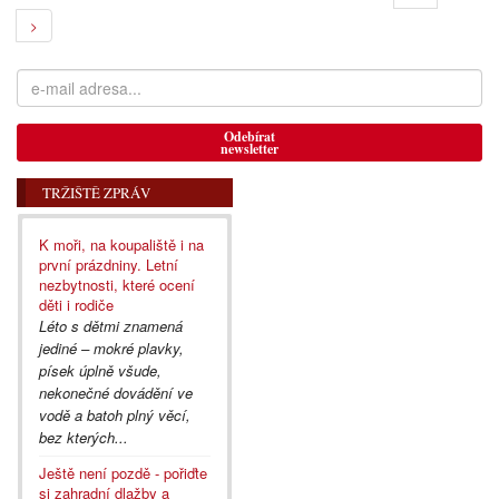
>
Odebírat
newsletter
TRŽIŠTĚ ZPRÁV
K moři, na koupaliště i na
první prázdniny. Letní
nezbytnosti, které ocení
děti i rodiče
Léto s dětmi znamená
jediné – mokré plavky,
písek úplně všude,
nekonečné dovádění ve
vodě a batoh plný věcí,
bez kterých...
Ještě není pozdě - pořiďte
si zahradní dlažby a