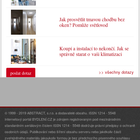
Jak prosvětlit tmavou chodbu bez
oken? Pomůže světlovod
Koupí a instalací to nekončí. Jak se
správně starat o vaši klimatizaci
>> všechny dotazy
poslat dotaz
© 1999 - 2019 ABSTRACT, s.r.o. a dodavatelé obsahu. ISSN 1214 - 5548
Internetový portál BYDLENÍ.CZ je zdrojem registrovaným pod mezinárodním
standardním seriálovým číslem ISSN 1214 - 5548 dodržuje právní předpisy o ochraně
osobních údajů. Publikování nebo šíření obsahu serveru nebo jakékoliv části
zveřejněného materiálu jakoukoliv formou je bez předchozího písemného souhlasu