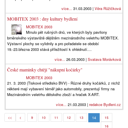
více...
31.03.2003 |
Věra Růžičková
MOBITEX 2003 : dny kultury bydlení
MOBITEX 2003
Minulo pět rušných dnů, ve kterých byly pavilony
brněnského výstaviště dějištěm mezinárodního veletrhu MOBITEX.
Výstavní plochy se vylidnily a pro pořadatele se období
19.-23.března 2003 stává příležitostí k ohlédnutí....
více...
26.03.2003 |
Svatava Morávková
České maminky chtějí "nákupní kočárky"
MOBITEX 2003
21. 3. 2003 (Tiskové středisko BVV) - Různé druhy kočárků, z nichž
některé mají vybavení téměř jako automobily, prezentují firmy na
Mezinárodním veletrhu dětského zboží a hraček X-ART.
více...
21.03.2003 |
redakce Bydleni.cz
14
<<
<
9
10
11
12
13
15
16