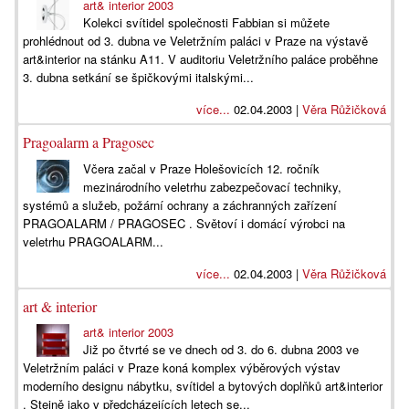
art& interior 2003
Kolekci svítidel společnosti Fabbian si můžete
prohlédnout od 3. dubna ve Veletržním paláci v Praze na výstavě
art&interior na stánku A11. V auditoriu Veletržního paláce proběhne
3. dubna setkání se špičkovými italskými...
více...
02.04.2003 |
Věra Růžičková
Pragoalarm a Pragosec
Včera začal v Praze Holešovicích 12. ročník
mezinárodního veletrhu zabezpečovací techniky,
systémů a služeb, požární ochrany a záchranných zařízení
PRAGOALARM / PRAGOSEC . Světoví i domácí výrobci na
veletrhu PRAGOALARM...
více...
02.04.2003 |
Věra Růžičková
art & interior
art& interior 2003
Již po čtvrté se ve dnech od 3. do 6. dubna 2003 ve
Veletržním paláci v Praze koná komplex výběrových výstav
moderního designu nábytku, svítidel a bytových doplňků art&interior
. Stejně jako v předcházejících letech se...