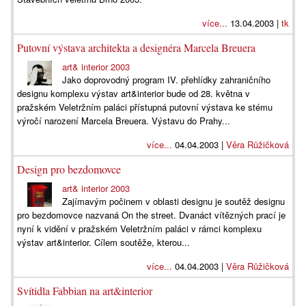
více...
13.04.2003 |
tk
Putovní výstava architekta a designéra Marcela Breuera
art& interior 2003
Jako doprovodný program IV. přehlídky zahraničního
designu komplexu výstav art&interior bude od 28. května v
pražském Veletržním paláci přístupná putovní výstava ke stému
výročí narození Marcela Breuera. Výstavu do Prahy...
více...
04.04.2003 |
Věra Růžičková
Design pro bezdomovce
art& interior 2003
Zajímavým počinem v oblasti designu je soutěž designu
pro bezdomovce nazvaná On the street. Dvanáct vítězných prací je
nyní k vidění v pražském Veletržním paláci v rámci komplexu
výstav art&interior. Cílem soutěže, kterou...
více...
04.04.2003 |
Věra Růžičková
Svítidla Fabbian na art&interior