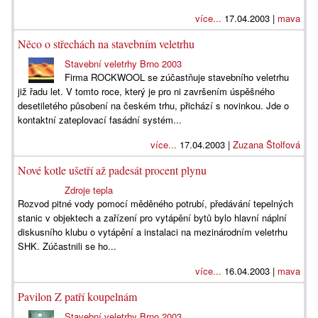
více...
17.04.2003 |
mava
Něco o střechách na stavebním veletrhu
Stavební veletrhy Brno 2003
Firma ROCKWOOL se zúčastňuje stavebního veletrhu
již řadu let. V tomto roce, který je pro ni završením úspěšného
desetiletého působení na českém trhu, přichází s novinkou. Jde o
kontaktní zateplovací fasádní systém...
více...
17.04.2003 |
Zuzana Štolfová
Nové kotle ušetří až padesát procent plynu
Zdroje tepla
Rozvod pitné vody pomocí měděného potrubí, předávání tepelných
stanic v objektech a zařízení pro vytápění bytů bylo hlavní náplní
diskusního klubu o vytápění a instalaci na mezinárodním veletrhu
SHK. Zúčastnili se ho...
více...
16.04.2003 |
mava
Pavilon Z patří koupelnám
Stavební veletrhy Brno 2003