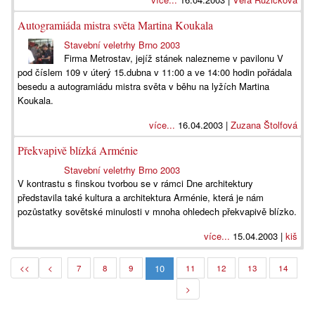
Autogramiáda mistra světa Martina Koukala
Stavební veletrhy Brno 2003
Firma Metrostav, jejíž stánek nalezneme v pavilonu V
pod číslem 109 v úterý 15.dubna v 11:00 a ve 14:00 hodin pořádala
besedu a autogramiádu mistra světa v běhu na lyžích Martina
Koukala.
více...
16.04.2003 |
Zuzana Štolfová
Překvapivě blízká Arménie
Stavební veletrhy Brno 2003
V kontrastu s finskou tvorbou se v rámci Dne architektury
představila také kultura a architektura Arménie, která je nám
pozůstatky sovětské minulosti v mnoha ohledech překvapivě blízko.
více...
15.04.2003 |
kiš
10
<<
<
7
8
9
11
12
13
14
>