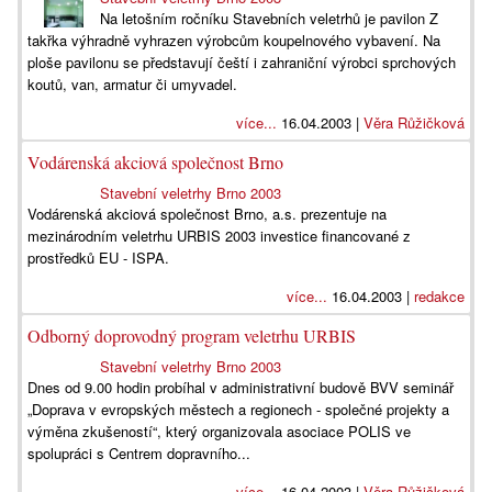
Na letošním ročníku Stavebních veletrhů je pavilon Z
takřka výhradně vyhrazen výrobcům koupelnového vybavení. Na
ploše pavilonu se představují čeští i zahraniční výrobci sprchových
koutů, van, armatur či umyvadel.
více...
16.04.2003 |
Věra Růžičková
Vodárenská akciová společnost Brno
Stavební veletrhy Brno 2003
Vodárenská akciová společnost Brno, a.s. prezentuje na
mezinárodním veletrhu URBIS 2003 investice financované z
prostředků EU - ISPA.
více...
16.04.2003 |
redakce
Odborný doprovodný program veletrhu URBIS
Stavební veletrhy Brno 2003
Dnes od 9.00 hodin probíhal v administrativní budově BVV seminář
„Doprava v evropských městech a regionech - společné projekty a
výměna zkušeností“, který organizovala asociace POLIS ve
spolupráci s Centrem dopravního...
více...
16.04.2003 |
Věra Růžičková