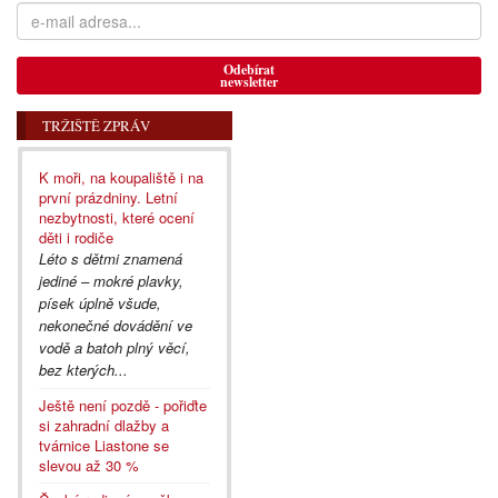
Odebírat
newsletter
TRŽIŠTĚ ZPRÁV
K moři, na koupaliště i na
první prázdniny. Letní
nezbytnosti, které ocení
děti i rodiče
Léto s dětmi znamená
jediné – mokré plavky,
písek úplně všude,
nekonečné dovádění ve
vodě a batoh plný věcí,
bez kterých...
Ještě není pozdě - pořiďte
si zahradní dlažby a
tvárnice Liastone se
slevou až 30 %