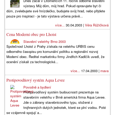
Dnes začal v Litoměřicích 11. ročník odborné stavební
výstavy Můj dům, můj hrad. Pokud opravujete byt či
dům, zvelebujete své hnízdečko, budujete svůj hrad, nebo přijdete
pouze pro inspiraci - je tato výstava určena právě...
více...
30.04.2003 |
Věra Růžičková
Cena Moderní obec pro Lhoist
Stavební veletrhy Brno 2003
Společnost Lhoist z Prahy získala na veletrhu URBIS cenu
odborného časopisu pro komunální politiku a regionální rozvoj
Moderní obec. Ředitel marketinku firmy Jindřich Kadlčík uvedl, že
ocenění získali za technologické...
více...
17.04.2003 |
mava
Protipovodňový systém Aqua Levee
Povodně a bydlení
Protipovodňový systém budoucnosti prezentuje na
stavebním veletrhu v Brně americká firma Aqua Levee.
Jde o zábrany stavebnicového typu, složené z
trojhranných dutých jednotek, které se plní vodou. Poté
se vzájemně spojují a...