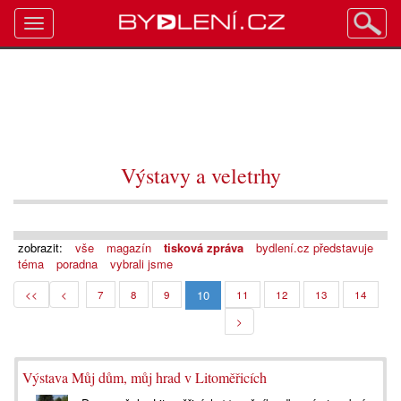
Toggle
navigation
Výstavy a veletrhy
zobrazit:
vše
magazín
tisková zpráva
bydlení.cz představuje
téma
poradna
vybrali jsme
10
<<
<
7
8
9
11
12
13
14
>
Výstava Můj dům, můj hrad v Litoměřicích