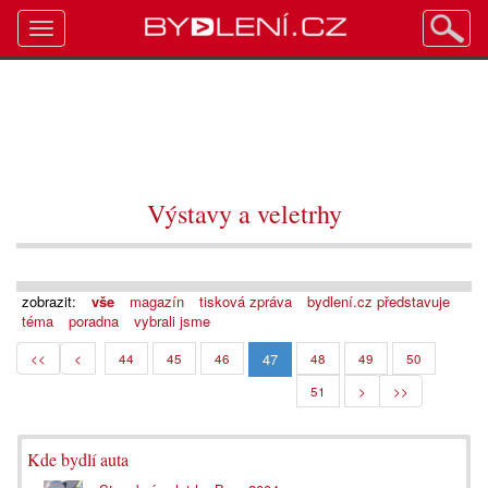
Toggle
navigation
Výstavy a veletrhy
zobrazit:
vše
magazín
tisková zpráva
bydlení.cz představuje
téma
poradna
vybrali jsme
47
<<
<
44
45
46
48
49
50
51
>
>>
Kde bydlí auta