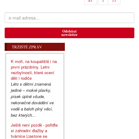
51
>
>>
Odebírat
newsletter
TRŽIŠTĚ ZPRÁV
K moři, na koupaliště i na
první prázdniny. Letní
nezbytnosti, které ocení
děti i rodiče
Léto s dětmi znamená
jediné – mokré plavky,
písek úplně všude,
nekonečné dovádění ve
vodě a batoh plný věcí,
bez kterých...
Ještě není pozdě - pořiďte
si zahradní dlažby a
tvárnice Liastone se