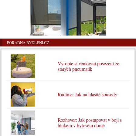
PORADNA BYDLENÍ.CZ
Vyrobte si venkovní posezení ze
starých pneumatik
Radíme: Jak na hlasité sousedy
Rozhovor: Jak postupovat v boji s
hlukem v bytovém domě