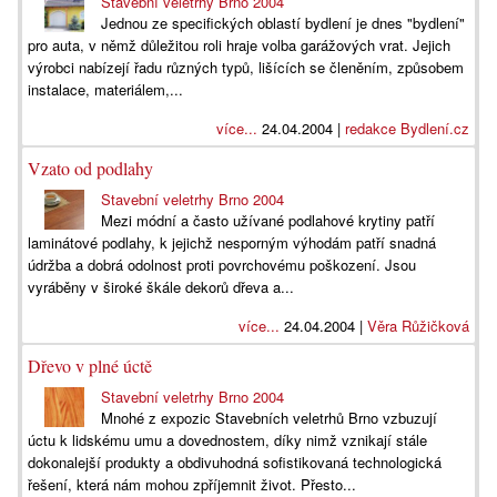
Stavební veletrhy Brno 2004
Jednou ze specifických oblastí bydlení je dnes "bydlení"
pro auta, v němž důležitou roli hraje volba garážových vrat. Jejich
výrobci nabízejí řadu různých typů, lišících se členěním, způsobem
instalace, materiálem,...
více...
24.04.2004 |
redakce Bydlení.cz
Vzato od podlahy
Stavební veletrhy Brno 2004
Mezi módní a často užívané podlahové krytiny patří
laminátové podlahy, k jejichž nesporným výhodám patří snadná
údržba a dobrá odolnost proti povrchovému poškození. Jsou
vyráběny v široké škále dekorů dřeva a...
více...
24.04.2004 |
Věra Růžičková
Dřevo v plné úctě
Stavební veletrhy Brno 2004
Mnohé z expozic Stavebních veletrhů Brno vzbuzují
úctu k lidskému umu a dovednostem, díky nimž vznikají stále
dokonalejší produkty a obdivuhodná sofistikovaná technologická
řešení, která nám mohou zpříjemnit život. Přesto...