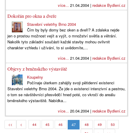
více...
21.04.2004 |
redakce Bydlení.cz
Dokořán pro okna a dveře
Stavební veletrhy Brno 2004
Čím by byly domy bez oken a dveří? A zdaleka nejde
jen o prostou možnost vejít a vyjít, o množství světla a větrání.
Nakolik tyto základní součásti každé stavby mohou ovlivnit
charakter vzhledu i užívání, to si uvědomíte,...
více...
21.04.2004 |
redakce Bydlení.cz
Objevy z brněnského výstaviště
Koupelny
Počínaje úterkem zahájily svoji pětidenní existenci
Stavební veletrhy Brno 2004. Že jde o existenci intenzivní a pestrou,
o tom se návštěvníci přesvědčí hned poté, co vkročí do areálu
brněnského výstaviště. Nabídka...
více...
20.04.2004 |
redakce Bydlení.cz
47
<<
<
44
45
46
48
49
50