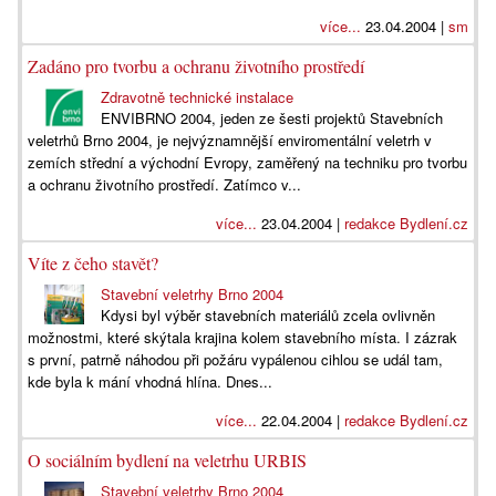
více...
23.04.2004 |
sm
Zadáno pro tvorbu a ochranu životního prostředí
Zdravotně technické instalace
ENVIBRNO 2004, jeden ze šesti projektů Stavebních
veletrhů Brno 2004, je nejvýznamnější enviromentální veletrh v
zemích střední a východní Evropy, zaměřený na techniku pro tvorbu
a ochranu životního prostředí. Zatímco v...
více...
23.04.2004 |
redakce Bydlení.cz
Víte z čeho stavět?
Stavební veletrhy Brno 2004
Kdysi byl výběr stavebních materiálů zcela ovlivněn
možnostmi, které skýtala krajina kolem stavebního místa. I zázrak
s první, patrně náhodou při požáru vypálenou cihlou se udál tam,
kde byla k mání vhodná hlína. Dnes...
více...
22.04.2004 |
redakce Bydlení.cz
O sociálním bydlení na veletrhu URBIS
Stavební veletrhy Brno 2004