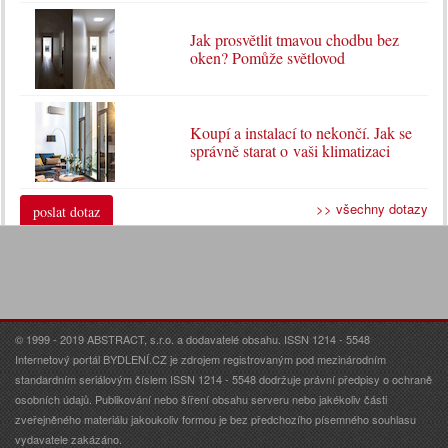
Jak prosvětlit tmavou chodbu bez
oken? Pomůže světlovod
Koupí a instalací to nekončí. Jak se
správně starat o vaši klimatizaci
>> všechny dotazy
poslat dotaz
© 1999 - 2019 ABSTRACT, s.r.o. a dodavatelé obsahu. ISSN 1214 - 5548
Internetový portál BYDLENÍ.CZ je zdrojem registrovaným pod mezinárodním
standardním seriálovým číslem ISSN 1214 - 5548 dodržuje právní předpisy o ochraně
osobních údajů. Publikování nebo šíření obsahu serveru nebo jakékoliv části
zveřejněného materiálu jakoukoliv formou je bez předchozího písemného souhlasu
vydavatele zakázáno.