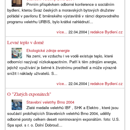
Prvním příspěvkem odborné konference o sociálním
bydlení, kterou Svaz českých a moravských bytových družstev
pořádal v pavilonu E brněnského výstaviště v rámci doprovodného
programu veletrhu URBIS, bylo krátké nahlédnutí...
více...
22.04.2004 |
redakce Bydlení.cz
Levné teplo v domě
Ekologické zdroje energie
Na zemi, ve vzduchu i ve vodě existuje teplo, které
odborníci nazývají nízkokapacitním. Patří k těm zdrojům energie,
jejichž využívání je šetrné k životnímu prostředí a může výrazně
snížit i náklady uživatelů. S...
více...
22.04.2004 |
redakce Bydlení.cz
O "Zlatých exponátech"
Stavební veletrhy Brno 2004
Zlaté medaile veletrhů IBF , SHK a Elektro , které jsou
součástí probíhajících Stavebních veletrhů Brno 2004, udělily
odborné poroty celkem deseti nominovaným exponátům. foto: U.S.
Spa spol. s r. o. Dolní Dobrouč...