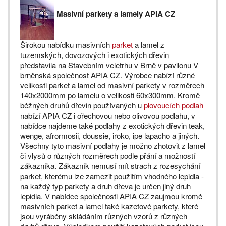
Masivní parkety a lamely APIA CZ
Širokou nabídku masivních
parket
a lamel z
tuzemských, dovozových i exotických dřevin
představila na Stavebním veletrhu v Brně v pavilonu V
brněnská společnost APIA CZ. Výrobce nabízí různé
velikosti parket a lamel od masivní parkety v rozměrech
140x2000mm po lamelu o velikosti 60x300mm. Kromě
běžných druhů dřevin používaných u
plovoucích podlah
nabízí APIA CZ i ořechovou nebo olivovou podlahu, v
nabídce najdeme také podlahy z exotických dřevin teak,
wenge, afrormosii, doussie, iroko, ipe lapacho a jiných.
Všechny tyto masivní podlahy je možno zhotovit z lamel
či vlysů o různých rozměrech podle přání a možností
zákazníka. Zákazník nemusí mít strach z rozesychání
parket, kterému lze zamezit použitím vhodného lepidla -
na každý typ parkety a druh dřeva je určen jiný druh
lepidla. V nabídce společnosti APIA CZ zaujmou kromě
masivních parket a lamel také kazetové parkety, které
jsou vyráběny skládáním různých vzorů z různých