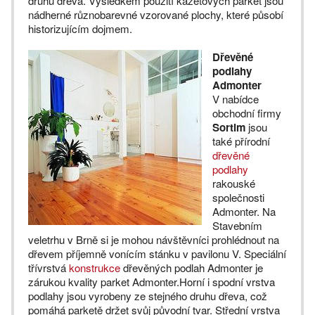
druhů dřeva. Výsledkem použití kazetových parket jsou
nádherné různobarevné vzorované plochy, které působí
historizujícím dojmem.
Dřevěné
podlahy
Admonter
V nabídce
obchodní firmy
Sortim
jsou
také přírodní
dřevěné
podlahy
rakouské
společnosti
Admonter. Na
Stavebním
veletrhu v Brně si je mohou návštěvníci prohlédnout na
dřevem příjemně vonícím stánku v pavilonu V. Speciální
třívrstvá
konstrukce
dřevěných podlah Admonter je
zárukou kvality parket Admonter.Horní i spodní vrstva
podlahy jsou vyrobeny ze stejného druhu dřeva, což
pomáhá parketě držet svůj původní tvar. Střední vrstva