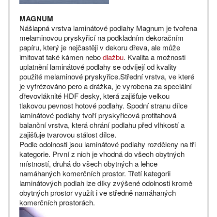
MAGNUM
Nášlapná vrstva laminátové podlahy Magnum je tvořena
melaminovou pryskyřicí na podkladním dekoračním
papíru, který je nejčastěji v dekoru dřeva, ale může
imitovat také kámen nebo
dlažbu
. Kvalita a možnosti
uplatnění laminátové podlahy se odvíjejí od kvality
použité melaminové pryskyřice.Střední vrstva, ve které
je vyfrézováno pero a drážka, je vyrobena za speciální
dřevovláknité HDF desky, která zajišťuje velkou
tlakovou pevnost hotové podlahy. Spodní stranu dílce
laminátové podlahy tvoří pryskyřicová protitahová
balanční vrstva, která chrání podlahu před vlhkostí a
zajišťuje tvarovou stálost dílce.
Podle odolnosti jsou laminátové podlahy rozděleny na tři
kategorie. První z nich je vhodná do všech obytných
místností, druhá do všech obytných a lehce
namáhaných komerčních prostor. Třetí kategorii
laminátových podlah lze díky zvýšené odolnosti kromě
obytných prostor využít i ve středně namáhaných
komerčních prostorách.