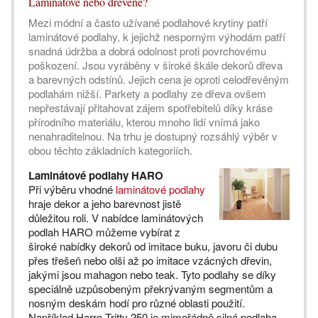
Laminátové nebo dřevěné?
Mezi módní a často užívané podlahové krytiny patří
laminátové podlahy, k jejichž nesporným výhodám patří
snadná údržba a dobrá odolnost proti povrchovému
poškození. Jsou vyráběny v široké škále dekorů dřeva
a barevných odstínů. Jejich cena je oproti celodřevěným
podlahám nižší. Parkety a podlahy ze dřeva ovšem
nepřestávají přitahovat zájem spotřebitelů díky kráse
přírodního materiálu, kterou mnoho lidí vnímá jako
nenahraditelnou. Na trhu je dostupný rozsáhlý výběr v
obou těchto základních kategoriích.
Laminátové podlahy HARO
Při výběru vhodné
laminátové podlahy
hraje dekor a jeho barevnost jistě
důležitou roli. V nabídce laminátových
podlah HARO můžeme vybírat z
široké nabídky dekorů od imitace buku, javoru či dubu
přes třešeň nebo olši až po imitace vzácných dřevin,
jakými jsou mahagon nebo teak. Tyto podlahy se díky
speciálně uzpůsobeným překrývaným segmentům a
nosným deskám hodí pro různé oblasti použití.
Například Harro Tritty 250 je mimořádně silná podlaha