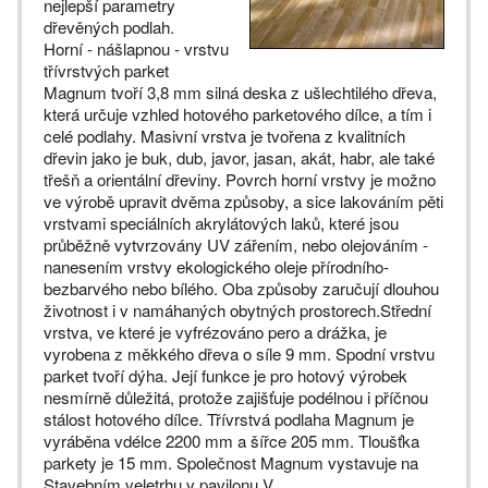
nejlepší parametry
dřevěných podlah.
Horní - nášlapnou - vrstvu
třívrstvých parket
Magnum tvoří 3,8 mm silná deska z ušlechtilého dřeva,
která určuje vzhled hotového parketového dílce, a tím i
celé podlahy. Masivní vrstva je tvořena z kvalitních
dřevin jako je buk, dub, javor, jasan, akát, habr, ale také
třešň a orientální dřeviny. Povrch horní vrstvy je možno
ve výrobě upravit dvěma způsoby, a sice lakováním pěti
vrstvami speciálních akrylátových laků, které jsou
průběžně vytvrzovány UV zářením, nebo olejováním -
nanesením vrstvy ekologického oleje přírodního-
bezbarvého nebo bílého. Oba způsoby zaručují dlouhou
životnost i v namáhaných obytných prostorech.Střední
vrstva, ve které je vyfrézováno pero a drážka, je
vyrobena z měkkého dřeva o síle 9 mm. Spodní vrstvu
parket tvoří dýha. Její funkce je pro hotový výrobek
nesmírně důležitá, protože zajišťuje podélnou i příčnou
stálost hotového dílce. Třívrstvá podlaha Magnum je
vyráběna vdélce 2200 mm a šířce 205 mm. Tloušťka
parkety je 15 mm. Společnost Magnum vystavuje na
Stavebním veletrhu v pavilonu V.