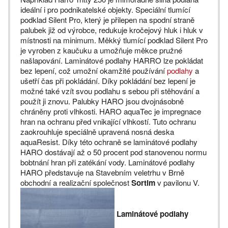
ideální i pro podnikatelské objekty. Speciální tlumící
podklad Silent Pro, který je přilepen na spodní straně
palubek již od výrobce, redukuje kročejový hluk i hluk v
místnosti na minimum. Měkký tlumící podklad Silent Pro
je vyroben z kaučuku a umožňuje měkce pružné
našlapování. Laminátové podlahy HARRO lze pokládat
bez lepení, což umožní okamžité používání
podlahy
a
ušetří čas při pokládání. Díky pokládání bez lepení je
možné také vzít svou podlahu s sebou při stěhování a
použít ji znovu. Palubky HARO jsou dvojnásobně
chráněny proti vlhkosti. HARO aquaTec je impregnace
hran na ochranu před vnikající vlhkostí. Tuto ochranu
zaokrouhluje speciálně upravená nosná deska
aquaResist. Díky této ochraně se laminátové podlahy
HARO dostávají až o 50 procent pod stanovenou normu
bobtnání hran při zatékání vody. Laminátové podlahy
HARO představuje na Stavebním veletrhu v Brně
obchodní a realizační společnost
Sortim
v pavilonu V.
Laminátové podlahy