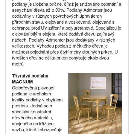
podlahy je uložena příčně, čímž je snižováno bobtnání a
sesychání dřeva až o 80%. Podlahy Admonter jsou
dodávány v různých povrchových úpravách: v
přírodním stavu, olejované a voskované, olejované s
ochranou proti UV záření a polyuretanové. Specialitou je
olejování bílým olejem, které dodává dřevu zajímavý
nádech. Podlahy Admonter jsou dodávány v různých
velikostech. Výhodou podlah z měkkého dřeva je
možnost objednání přes čtyři metry dlouhých prken. U
tvrdších dřev se délka prken pohybuje okolo dvou
metrů.
Třívrstvá podlaha
MAGNUM
Celodřevěná plovoucí
podlaha je vrcholem
kvality podlahy v obytném
prostoru. Jedná se o
speciální konstrukci
dřevěného materiálu,
spojeného na křižnou
vazbu, která zabezpečuje