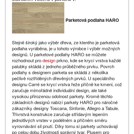
Parketová podlaha HARO
Stejně široký jako výběr dřeva, ze kterého je parketová
podlaha vyráběna, je u tohoto výrobce i výběr možných
designů. U parketové podlahy HARO se můžete
rozhodnout pro
design
prkno, kde se krycí vrstva každé
palubky skládá z jednoho průběžného prvku. Povrch
podlahy s designem parketa se skládá z několika
pečlivě roztříděných dřevěných prvků. U speciálního
designu Carré se krycí vrstva řeže příčně ke kmeni, což
zaručuje mimořádně individuální design, ale také
vysokou přirozenou odolnost parkety. Kromě těchto
základních designů nabízí parkety HARO pro náročné
zákazníky designy Toscana, Sinfonie, Allegro a Tabule.
Třívrstvá konstrukce zaručuje střídavým lepením
jednotlivých vrstev v podélném a příčném směru
vyrovnávání sil pnutí. Díky tomu si parkety uchovávají
po celou dobu životnosti správný tvar. Plusem pro