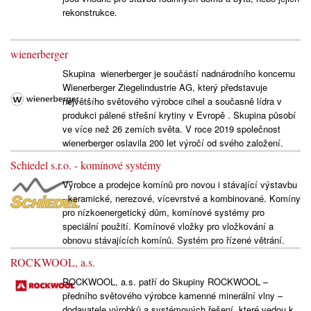
rekonstrukce.
wienerberger
Skupina wienerberger je součástí nadnárodního koncernu
Wienerberger Ziegelindustrie AG, který představuje
největšího světového výrobce cihel a současně lídra v
produkci pálené střešní krytiny v Evropě . Skupina působí
ve více než 26 zemích světa. V roce 2019 společnost
wienerberger oslavila 200 let výročí od svého založení.
Schiedel s.r.o. - komínové systémy
Výrobce a prodejce komínů pro novou i stávající výstavbu
- keramické, nerezové, vícevrstvé a kombinované. Komíny
pro nízkoenergetický dům, komínové systémy pro
speciální použití. Komínové vložky pro vložkování a
obnovu stávajících komínů. Systém pro řízené větrání.
ROCKWOOL, a.s.
ROCKWOOL, a.s. patří do Skupiny ROCKWOOL –
předního světového výrobce kamenné minerální vlny –
dodavatele výrobků a systémových řešení, které vedou k