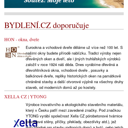
BYDLENÍ.CZ doporučuje
HON - okna, dveře
Eurookna a vchodové dveře děláme už více než 100 let. S
našimi okny budete přírodě nablízku. Tradici výroby nejen
dřevěných oken a dveří, ale i jiných truhlářských výrobků
založil v roce 1924 náš děda. Dnes vyrábíme dřevěná a
dřevohliníková okna, vchodové dveře , posuvky a
balkónové dveře, repliky historických oken na památkově
chráněné stavby a další otvorové výplně na všechny druhy
staveb, od moderních domů až po kostely.
XELLA CZ | YTONG
Výrobce inovativního a ekologického stavebního materiálu,
který v Česku patří mezi zavedené značky. Pod značkou
YTONG vyrábí společnost Xella CZ pórobetonové tvárnice
(obvodové stěny, příčky, překlady, obezdívky atd.), jež
jsou vhodné pro stavbu rodinných domů a bytů, nebo jejich