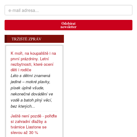
Odebírat
newsletter
TRŽIŠTĚ ZPRÁV
K moři, na koupaliště i na
první prázdniny. Letní
nezbytnosti, které ocení
děti i rodiče
Léto s dětmi znamená
jediné – mokré plavky,
písek úplně všude,
nekonečné dovádění ve
vodě a batoh plný věcí,
bez kterých...
Ještě není pozdě - pořiďte
si zahradní dlažby a
tvárnice Liastone se
slevou až 30 %