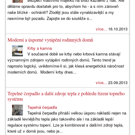
Bezpečí vlastního majetku na srdci každého z nás. Ale
děláme opravdu dostatek pro to, abychom ho - a s ním zároveň
naše blízké - ochránili? Zloději jsou stále vynalézavější a my
nesmíme být pozadu. Zapojte se do soutěže o...
více...
16.10.2013
Moderní a úsporné vytápění rodinných domů
Krby a kamna
V současné době se krby nebo krbová kamna stávají
významným zdrojem vytápění rodinných domů. Tento trend je
naprosto logický, uvědomíme-li si, jak klesá energetická náročnost
moderních domů. Moderní krby dnes...
více...
23.09.2013
Tepelné čerpadlo a další zdroje tepla z pohledu řízení topného
systému
Tepelná čerpadla
Tepelná čerpadla přináší velkou úsporu nákladů nejen na
základě levnějšího tepla jako takového ale i na základě lepší
regulace systému topení. Lze je kombinovat s dalšími zdroji tepla,
které už v domě jsou, nebo je...