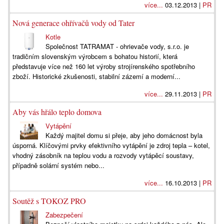
více...
03.12.2013 |
PR
Nová generace ohřívačů vody od Tater
Kotle
Společnost TATRAMAT - ohrievače vody, s.r.o. je
tradičním slovenským výrobcem s bohatou historií, která
představuje více než 160 let výroby strojírenského spotřebního
zboží. Historické zkušenosti, stabilní zázemí a moderní...
více...
29.11.2013 |
PR
Aby vás hřálo teplo domova
Vytápění
Každý majitel domu si přeje, aby jeho domácnost byla
úsporná. Klíčovými prvky efektivního vytápění je zdroj tepla – kotel,
vhodný zásobník na teplou vodu a rozvody vytápěcí soustavy,
případně solární systém nebo...
více...
16.10.2013 |
PR
Soutěž s TOKOZ PRO
Zabezpečení