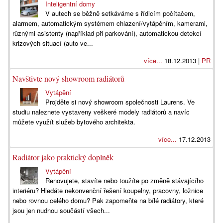
Inteligentní domy
V autech se běžně setkáváme s řídicím počítačem,
alarmem, automatickým systémem chlazení/vytápěním, kamerami,
různými asistenty (například při parkování), automatickou detekcí
krizových situací (auto ve...
více...
18.12.2013 |
PR
Navštivte nový showroom radiátorů
Vytápění
Projděte si nový showroom společnosti Laurens. Ve
studiu naleznete vystaveny veškeré modely radiátorů a navíc
můžete využít služeb bytového architekta.
více...
17.12.2013
Radiátor jako praktický doplněk
Vytápění
Renovujete, stavíte nebo toužíte po změně stávajícího
interiéru? Hledáte nekonvenční řešení koupelny, pracovny, ložnice
nebo rovnou celého domu? Pak zapomeňte na bílé radiátory, které
jsou jen nudnou součástí všech...