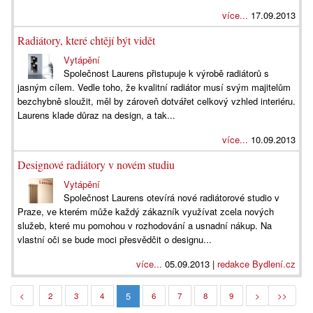
více...
17.09.2013
Radiátory, které chtějí být vidět
Vytápění
Společnost Laurens přistupuje k výrobě radiátorů s
jasným cílem. Vedle toho, že kvalitní radiátor musí svým majitelům
bezchybně sloužit, měl by zároveň dotvářet celkový vzhled interiéru.
Laurens klade důraz na design, a tak...
více...
10.09.2013
Designové radiátory v novém studiu
Vytápění
Společnost Laurens otevírá nové radiátorové studio v
Praze, ve kterém může každý zákazník využívat zcela nových
služeb, které mu pomohou v rozhodování a usnadní nákup. Na
vlastní oči se bude moci přesvědčit o designu...
více...
05.09.2013 |
redakce Bydlení.cz
5
<
2
3
4
6
7
8
9
>
>>