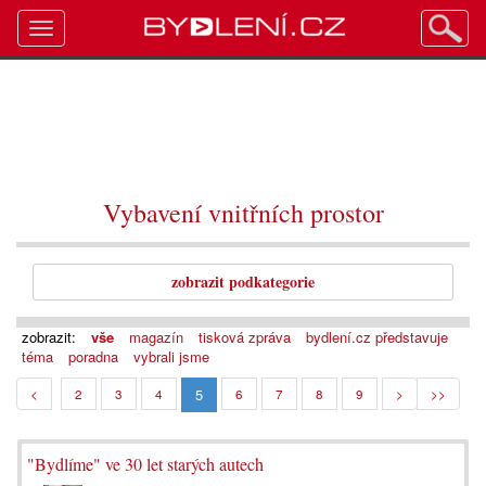
Toggle
navigation
Vybavení vnitřních prostor
zobrazit podkategorie
zobrazit:
vše
magazín
tisková zpráva
bydlení.cz představuje
téma
poradna
vybrali jsme
5
<
2
3
4
6
7
8
9
>
>>
"Bydlíme" ve 30 let starých autech