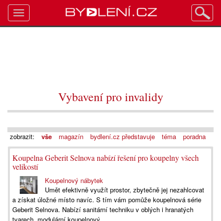
Toggle
navigation
Vybavení pro invalidy
zobrazit:
vše
magazín
bydlení.cz představuje
téma
poradna
Koupelna Geberit Selnova nabízí řešení pro koupelny všech
velikostí
Koupelnový nábytek
Umět efektivně využít prostor, zbytečně jej nezahlcovat
a získat úložné místo navíc. S tím vám pomůže koupelnová série
Geberit Selnova. Nabízí sanitární techniku v oblých i hranatých
tvarech, modulární koupelnový...