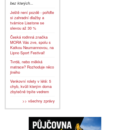
bez kterých...
Ještě není pozdě - pořiďte
si zahradní dlažby a
tvárnice Liastone se
slevou až 30 %
Česká rodinná značka
MORA Vás zve, spolu s
Katkou Neumannovou, na
Lipno Sport Festival!
Tvrdá, nebo měkká
matrace? Rozhoduje něco
jiného
Venkovní rolety v létě: 5
chyb, kvůli kterým doma
zbytečně trpíte vedrem
>> všechny zprávy