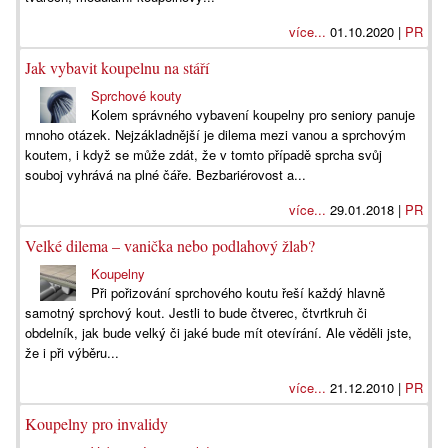
více...
01.10.2020 |
PR
Jak vybavit koupelnu na stáří
Sprchové kouty
Kolem správného vybavení koupelny pro seniory panuje
mnoho otázek. Nejzákladnější je dilema mezi vanou a sprchovým
koutem, i když se může zdát, že v tomto případě sprcha svůj
souboj vyhrává na plné čáře. Bezbariérovost a...
více...
29.01.2018 |
PR
Velké dilema – vanička nebo podlahový žlab?
Koupelny
Při pořizování sprchového koutu řeší každý hlavně
samotný sprchový kout. Jestli to bude čtverec, čtvrtkruh či
obdelník, jak bude velký či jaké bude mít otevírání. Ale věděli jste,
že i při výběru...
více...
21.12.2010 |
PR
Koupelny pro invalidy