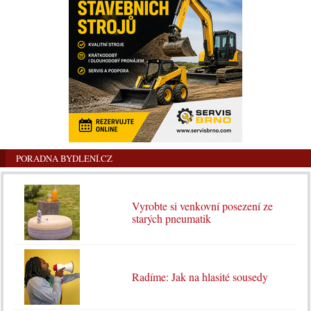
PORADNA BYDLENÍ.CZ
Vyrobte si venkovní posezení ze
starých pneumatik
Radíme: Jak na hlasité sousedy