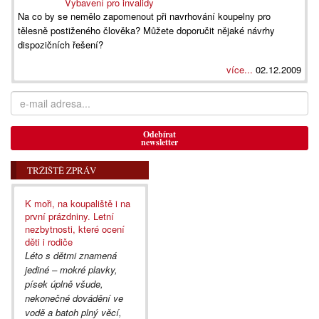
Vybavení pro invalidy
Na co by se nemělo zapomenout při navrhování koupelny pro
tělesně postiženého člověka? Můžete doporučit nějaké návrhy
dispozičních řešení?
více...
02.12.2009
Odebírat
newsletter
TRŽIŠTĚ ZPRÁV
K moři, na koupaliště i na
první prázdniny. Letní
nezbytnosti, které ocení
děti i rodiče
Léto s dětmi znamená
jediné – mokré plavky,
písek úplně všude,
nekonečné dovádění ve
vodě a batoh plný věcí,