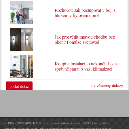
Rozhovor: Jak postupovat v boji s
hlukem v bytovém domě
Jak prosvětlit tmavou chodbu bez
oken? Pomůže světlovod
Koupí a instalací to nekončí. Jak se
správně starat o vaši klimatizaci
>> všechny dotazy
poslat dotaz
© 1999 - 2019 ABSTRACT, s.r.o. a dodavatelé obsahu. ISSN 1214 - 5548
Internetový portál BYDLENÍ.CZ je zdrojem registrovaným pod mezinárodním