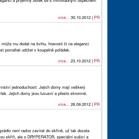
i eleganci a příjemný dotek se s mimořádným úspěchem
více...
30.10.2012 |
PR
 může mu dodat na švihu, hravosti či na eleganci.
st pomáhat udržet v koupelně pořádek.
více...
23.10.2012 |
PR
mnství jednoduchosti. Jejich domy mají veškerý
ytek. Jejich domy jsou luxusní a přesto skromné.
více...
26.09.2012 |
PR
rádlo není radno zavírat do skříně, už tak docela
akou skříň, ale o DRYPERATOR, speciální sušicí a