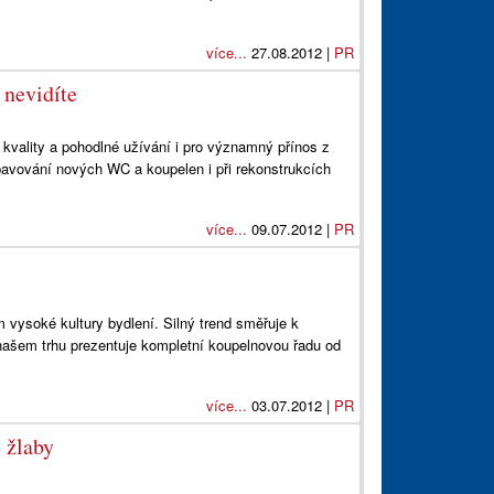
více...
27.08.2012 |
PR
 nevidíte
kvality a pohodlné užívání i pro významný přínos z
ybavování nových WC a koupelen i při rekonstrukcích
více...
09.07.2012 |
PR
 vysoké kultury bydlení. Silný trend směřuje k
 našem trhu prezentuje kompletní koupelnovou řadu od
více...
03.07.2012 |
PR
 žlaby