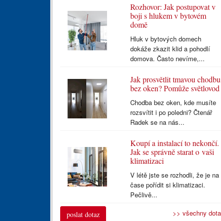
Rozhovor: Jak postupovat v
boji s hlukem v bytovém
domě
Hluk v bytových domech
dokáže zkazit klid a pohodlí
domova. Často nevíme,...
Jak prosvětlit tmavou chodbu
bez oken? Pomůže světlovod
Chodba bez oken, kde musíte
rozsvítit i po poledni? Čtenář
Radek se na nás...
Koupí a instalací to nekončí.
Jak se správně starat o vaši
klimatizaci
V létě jste se rozhodli, že je na
čase pořídit si klimatizaci.
Pečlivě...
>> všechny dot
poslat dotaz