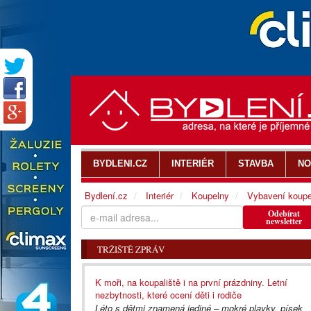
BYDLENI.CZ
INTERIÉR
STAVBA
NO
Bydlení.cz
Interiér
Koupelny
Vybavení koupe
Odebírat
newsletter
TRŽIŠTĚ ZPRÁV
K moři, na koupaliště i na první prázdniny. Letní
nezbytnosti, které ocení děti i rodiče
Léto s dětmi znamená jediné – mokré plavky, písek