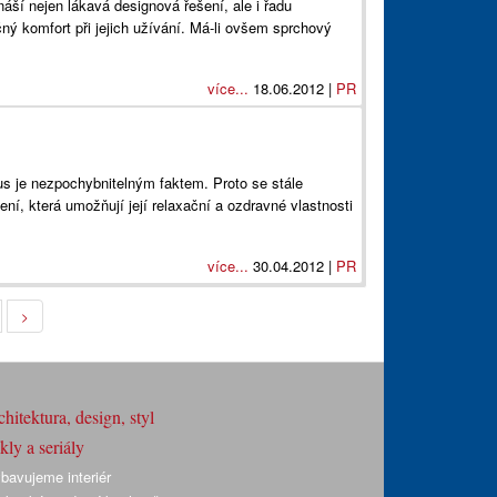
áší nejen lákavá designová řešení, ale i řadu
ný komfort při jejich užívání. Má-li ovšem sprchový
více...
18.06.2012 |
PR
s je nezpochybnitelným faktem. Proto se stále
ní, která umožňují její relaxační a ozdravné vlastnosti
více...
30.04.2012 |
PR
>
hitektura, design, styl
ly a seriály
bavujeme interiér