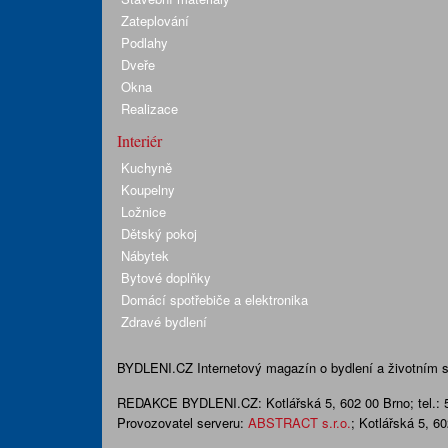
Zateplování
Podlahy
Dveře
Okna
Realizace
Interiér
Kuchyně
Koupelny
Ložnice
Dětský pokoj
Nábytek
Bytové doplňky
Domácí spotřebiče a elektronika
Zdravé bydlení
BYDLENI.CZ
Internetový magazín o bydlení a životním sty
REDAKCE BYDLENI.CZ:
Kotlářská 5, 602 00 Brno;
tel.:
Provozovatel serveru:
ABSTRACT s.r.o.
; Kotlářská 5, 6