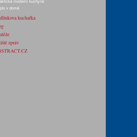
aktická moderní kuchyně
plo v domě
dlínkova kuchařka
og
utěže
iště zpráv
BSTRACT.CZ