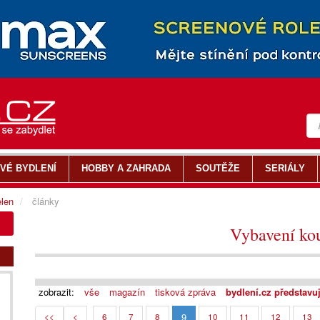
VÉ BYDLENÍ
HOBBY A ZAHRADA
SOUTĚŽE
SERIÁLY
len
články
Vybavení ko
zobrazit:
vše
magazín
tisková zpráva
bydlení.cz představu
9
<<
<
6
7
8
10
11
12
13