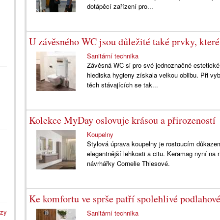
dotápěcí zařízení pro...
U závěsného WC jsou důležité také prvky, které
Sanitární technika
Závěsná WC si pro své jednoznačné estetické 
hlediska hygieny získala velkou oblibu. Při v
těch stávajících se tak...
Kolekce MyDay oslovuje krásou a přirozeností
Koupelny
Stylová úprava koupelny je rostoucím důkazem
elegantnější lehkosti a citu. Keramag nyní na
návrhářky Cornelie Thiesové.
Ke komfortu ve sprše patří spolehlivé podlahové
azy
Sanitární technika