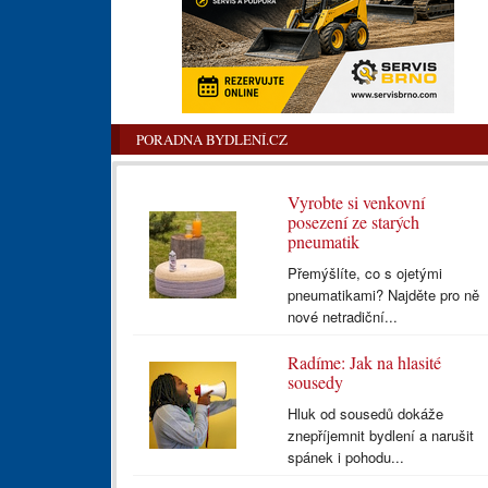
PORADNA BYDLENÍ.CZ
Vyrobte si venkovní
posezení ze starých
pneumatik
Přemýšlíte, co s ojetými
pneumatikami? Najděte pro ně
nové netradiční...
Radíme: Jak na hlasité
sousedy
Hluk od sousedů dokáže
znepříjemnit bydlení a narušit
spánek i pohodu...