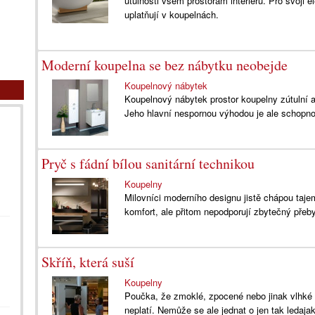
útulnosti všem prostorám interiéru. Pro svoj
uplatňují v koupelnách.
Moderní koupelna se bez nábytku neobejde
Koupelnový nábytek
Koupelnový nábytek prostor koupelny zútulní a
Jeho hlavní nespornou výhodou je ale schopno
Pryč s fádní bílou sanitární technikou
Koupelny
Milovníci moderního designu jistě chápou taje
komfort, ale přitom nepodporují zbytečný přeb
Skříň, která suší
Koupelny
Poučka, že zmoklé, zpocené nebo jinak vlhké p
neplatí. Nemůže se ale jednat o jen tak ledaj