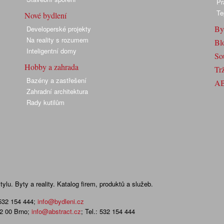
Pr
Te
Nové bydlení
By
Developerské projekty
Na reality s rozumem
Bl
Inteligentní domy
So
Hobby a zahrada
Trž
Bazény a zastřešení
A
Zahradní architektura
Rady kutilům
lu. Byty a reality. Katalog firem, produktů a služeb.
 532 154 444
;
info@bydleni.cz
02 00 Brno;
info@abstract.cz
; Tel.: 532 154 444