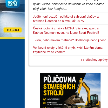
úplně všude, nekonečné dovádění ve vodě a batoh
plný věcí, bez kterých...
Ještě není pozdě - pořiďte si zahradní dlažby a
tvárnice Liastone se slevou až 30 %
Česká rodinná značka MORA Vás zve, spolu s
Katkou Neumannovou, na Lipno Sport Festival!
Tvrdá, nebo měkká matrace? Rozhoduje něco jiného
Venkovní rolety v létě: 5 chyb, kvůli kterým doma
zbytečně trpíte vedrem
>> všechny zprávy