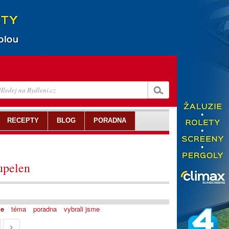
RECEPTY
BLOG
PORADNA
upelen
je
téma
poradna
vybrali jsme
>