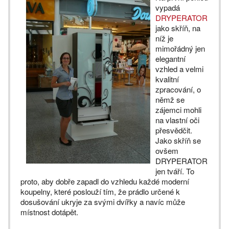
vypadá
DRYPERATOR
jako skříň, na
níž je
mimořádný jen
elegantní
vzhled a velmi
kvalitní
zpracování, o
němž se
zájemci mohli
na vlastní oči
přesvědčit.
Jako skříň se
ovšem
DRYPERATOR
jen tváří. To
proto, aby dobře zapadl do vzhledu každé moderní
koupelny, které poslouží tím, že prádlo určené k
dosušování ukryje za svými dvířky a navíc může
místnost dotápět.