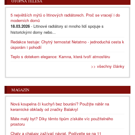
OTOPNÁ TĚLESA
5 největších mýtů o litinových radiátorech. Proč se vracejí i do
moderních domů
18.03.2026
- Litinové radiátory si mnoho lidí spojuje s
historickými domy nebo...
Redakce testuje: Chytrý termostat Netatmo - jednoduchá cesta k
úsporám i pohodlí
Teplo s dotekem elegance: Kamna, která tvoří atmosféru
>> všechny články
MAGAZÍN
Nová koupelna či kuchyň bez bourání? Použijte nátěr na
keramické obklady od značky Balakryl
Máte malý byt? Díky těmto tipům získáte víc použitelného
prostoru
Chaty a chalupy zažívají návrat. Podívejte se na 11