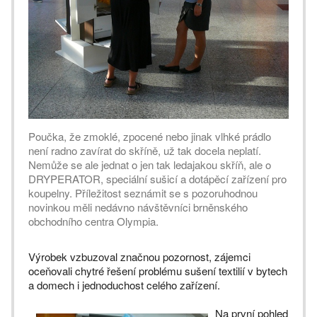
Poučka, že zmoklé, zpocené nebo jinak vlhké prádlo
není radno zavírat do skříně, už tak docela neplatí.
Nemůže se ale jednat o jen tak ledajakou skříň, ale o
DRYPERATOR, speciální sušicí a dotápěcí zařízení pro
koupelny. Příležitost seznámit se s pozoruhodnou
novinkou měli nedávno návštěvníci brněnského
obchodního centra Olympia.
Výrobek vzbuzoval značnou pozornost, zájemci
oceňovali chytré řešení problému sušení textilií v bytech
a domech i jednoduchost celého zařízení.
Na první pohled