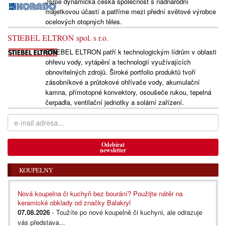
Jsme dynamická česká společnost s nadnárodní
majetkovou účastí a patříme mezi přední světové výrobce
ocelových otopných těles.
STIEBEL ELTRON spol. s r.o.
STIEBEL ELTRON patří k technologickým lídrům v oblasti
ohřevu vody, vytápění a technologií využívajících
obnovitelných zdrojů. Široké portfolio produktů tvoří
zásobníkové a průtokové ohřívače vody, akumulační
kamna, přímotopné konvektory, osoušeče rukou, tepelná
čerpadla, ventilační jednotky a solární zařízení.
Odebírat
newsletter
KOUPELNY
Nová koupelna či kuchyň bez bourání? Použijte nátěr na
keramické obklady od značky Balakryl
07.08.2026
- Toužíte po nové koupelně či kuchyni, ale odrazuje
vás představa...