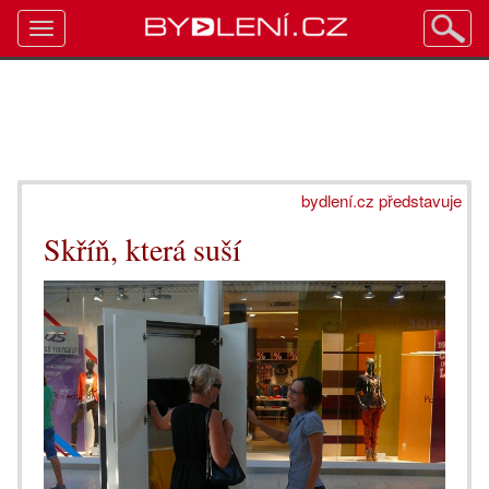
Toggle
navigation
bydlení.cz představuje
Skříň, která suší