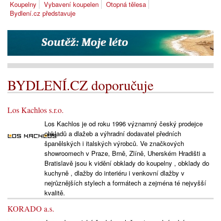
Koupelny
Vybavení koupelen
Otopná tělesa
Bydlení.cz představuje
BYDLENÍ.CZ doporučuje
Los Kachlos s.r.o.
Los Kachlos je od roku 1996 významný český prodejce
obkladů a dlažeb a výhradní dodavatel předních
španělských i italských výrobců. Ve značkových
showroomech v Praze, Brně, Zlíně, Uherském Hradišti a
Bratislavě jsou k vidění obklady do koupelny , obklady do
kuchyně , dlažby do interiéru i venkovní dlažby v
nejrůznějších stylech a formátech a zejména té nejvyšší
kvalitě.
KORADO a.s.