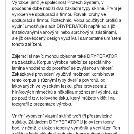
Výrobce, jímž je společnost Protech System, v
současné době nabízí dva základní typy skříně. První je
vyroben ve spolupráci s firmou Ravak, druhý ve
spolupráci s firmou Roltechnik. Volba použitých profilů a
výplní umožňuje sladit DRYPERATOR například s již
instalovanými vanovými nebo sprchovými zástěnami,
ale již osvědčený design využívá i samostatné umístění
tohoto zařízení.
Zájemci si navíc mohou objednat také DRYPERATOR
na zakázku. Korpus výrobce nabízí ze speciálního
lamina vhodného do prostředí se zvýšenou vlhkostí.
Zakázkové provedení využívá možnosti kombinovat
tento korpus s různými typy dveří a povrchů, od
lakovaných ve vysokém lesku, přes provedení z
hliníkových rámečků s několika možnostmi výplně, až
po použití tzv. foliového tisku, který můžete vidět i na
fotografii z prezentace výrobku.
Vnitřní vybavení vlastní skříně tvoří tři přestavitelné
sušáky. Základem DRYPERATORU je ovšem topný
box, v němž je uložen tepelný výměník a ventilátor. Ten
zajišťuje lepší cirkulaci vzduchu, která sušení výrazně