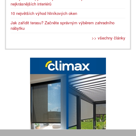
nejkrásnějších interiérů
10 největších výhod hliníkových oken
Jak zařídit terasu? Začněte správným výběrem zahradního
nábytku
>> všechny články