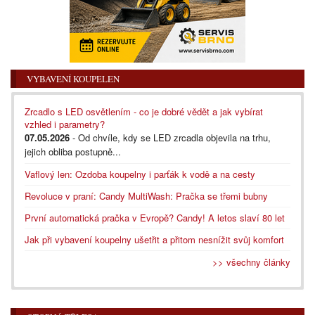
VYBAVENÍ KOUPELEN
Zrcadlo s LED osvětlením - co je dobré vědět a jak vybírat
vzhled i parametry?
07.05.2026
- Od chvíle, kdy se LED zrcadla objevila na trhu,
jejich obliba postupně...
Vaflový len: Ozdoba koupelny i parťák k vodě a na cesty
Revoluce v praní: Candy MultiWash: Pračka se třemi bubny
První automatická pračka v Evropě? Candy! A letos slaví 80 let
Jak při vybavení koupelny ušetřit a přitom nesnížit svůj komfort
>> všechny články